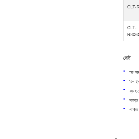
CLT-
CLT-
R806
নোট
আপনার 
চিপ ইন
ব্যবহা
সমস্ত চ
পণ্যের