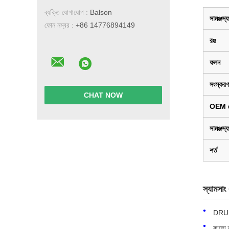
ব্যক্তি যোগাযোগ :
Balson
সামঞ্জস্যপূর
ফোন নম্বর :
+86 14776894149
রঙ
ফলন
সংস্করণ
CHAT NOW
OEM 
সামঞ্জস্য
শর্ত
স্যামস
DRUM চ
কালো ড