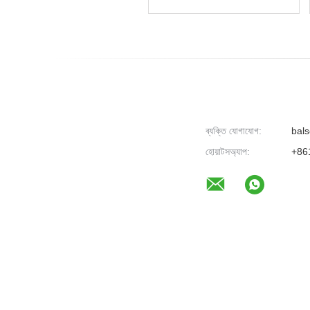
M2870 কার্টিজ D115 এর জন্য
X4250RX এর জন্য সামঞ্জস্যপূর্ণ
টোনার চিপ
ব্যক্তি যোগাযোগ:
bals
হোয়াটসঅ্যাপ:
+86