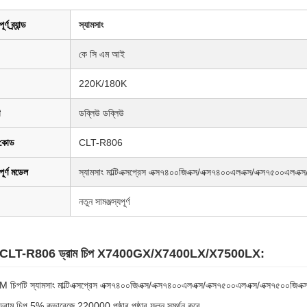
্ণ ব্র্যান্ড
স্যামসাং
কে সি এম আই
220K/180K
ডব্লিউ ডব্লিউ
কোড
CLT-R806
পূর্ণ মডেল
স্যামসাং মাল্টিএক্সপ্রেস এক্স৭৪০০জিএক্স/এক্স৭৪০০এলএক্স/এক্স৭৫০০এলএক
নতুন সামঞ্জস্যপূর্ণ
াং CLT-R806 ড্রাম চিপ X7400GX/X7400LX/X7500LX:
িপটি স্যামসাং মাল্টিএক্সপ্রেস এক্স৭৪০০জিএক্স/এক্স৭৪০০এলএক্স/এক্স৭৫০০এলএক্স/এক্স৭৫০০জিএক
্রাম চিপ 5% কভারেজে 220000 পৃষ্ঠার পৃষ্ঠার ফলন সমর্থন করে