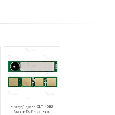
সামঞ্জস্যপূর্ণ স্যামসাং CLT-409S
টোনার কার্টিজ চিপ CLP310