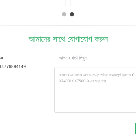
ProXpress
CLP325 CLX3180
C4010ND/C4060FX/C4062FX
CLX3185 CLX3186 জন্য
এর জন্য
আমাদের সাথে যোগাযোগ করুন
on
আপনার বার্তা লিখুন
14776894149