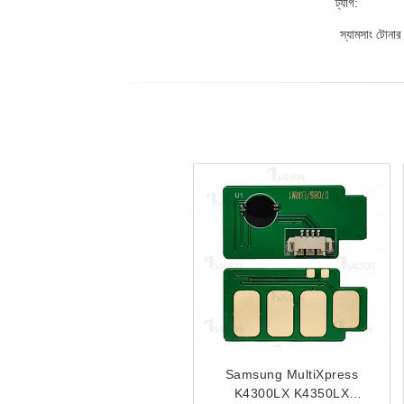
ট্যাগ:
স্যামসাং টোনার 
এমএলটি-ডি১১৫এল স্যামসাং প্রিন্টার
Samsung MultiXpress
টোনার চিপ SL-M2620 M2670
K4300LX K4350LX