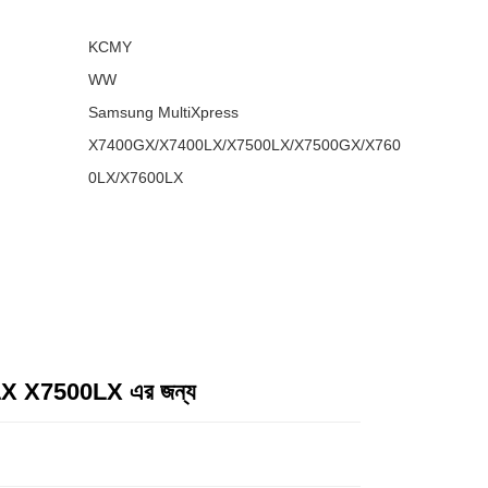
KCMY
WW
Samsung MultiXpress
X7400GX/X7400LX/X7500LX/X7500GX/X760
0LX/X7600LX
00LX X7500LX এর জন্য