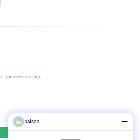
CLP315 এর জন্য
balson