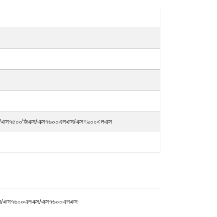
্স/এক্স৭৫০০জিএক্স/এক্স৭৬০০এলএক্স/এক্স৭৬০০এলএক্স
্স/এক্স৭৬০০এলএক্স/এক্স৭৬০০এলএক্স