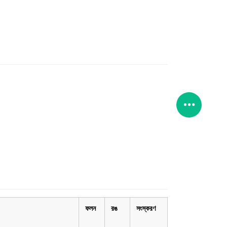
ফলন
রঙ
সংস্করণ