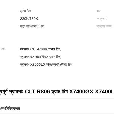
ড্রাম চিপ
রঙ:
220K/180K
সংস্করণ:
নতুন সামঞ্জস্যপূর্ণ এক
মডেলের জন্য:
 ধরা:
স্যামসাং CLT-R806 টোনার চিপ
,
স্যামসাং এক্স৭৪০০জিএক্স ড্রাম চিপ
,
স্যামসাং X7500LX সামঞ্জস্যপূর্ণ টোনার চিপ
জস্যপূর্ণ স্যামসাং CLT R806 ড্রাম চিপ X7400GX X74
ট স্পেসিফিকেশন