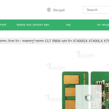
Bengali
্পর্কে
আমাদের সাথে যোগাযোগ করুন
খবর
সব ক্ষেত্র
্যামসাং টোনার চিপ
সামঞ্জস্যপূর্ণ স্যামসাং CLT R806 ড্রাম চিপ X7400GX X7400LX X