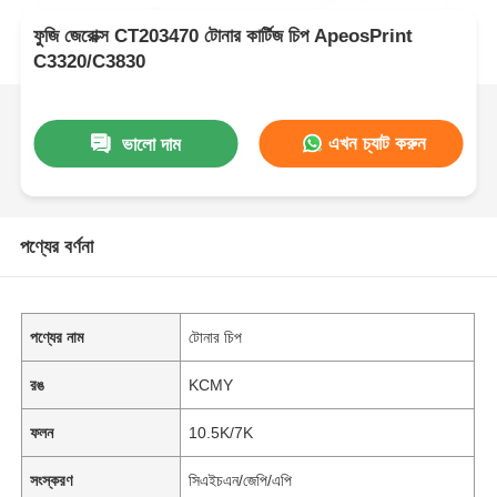
ফুজি জেরোক্স CT203470 টোনার কার্টিজ চিপ ApeosPrint
C3320/C3830
এখন চ্যাট করুন
ভালো দাম
পণ্যের বর্ণনা
পণ্যের নাম
টোনার চিপ
রঙ
KCMY
ফলন
10.5K/7K
সংস্করণ
সিএইচএন/জেপি/এপি