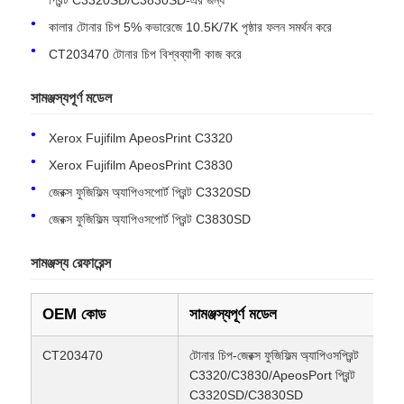
কালার টোনার চিপ 5% কভারেজে 10.5K/7K পৃষ্ঠার ফলন সমর্থন করে
CT203470 টোনার চিপ বিশ্বব্যাপী কাজ করে
সামঞ্জস্যপূর্ণ মডেল
Xerox Fujifilm ApeosPrint C3320
Xerox Fujifilm ApeosPrint C3830
জেরক্স ফুজিফিল্ম অ্যাপিওসপোর্ট প্রিন্ট C3320SD
জেরক্স ফুজিফিল্ম অ্যাপিওসপোর্ট প্রিন্ট C3830SD
সামঞ্জস্য রেফারেন্স
বাড়ি
OEM কোড
সামঞ্জস্যপূর্ণ মডেল
পণ্য
CT203470
টোনার চিপ-জেরক্স ফুজিফিল্ম অ্যাপিওসপ্রিন্ট
C3320/C3830/ApeosPort প্রিন্ট
C3320SD/C3830SD
আমাদের সম্পর্কে