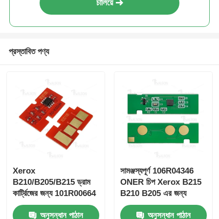
চালিয়ে
CT203469/CT203515
টোনার চিপ-জেরক্স ফুজিফিল্ম অ্যাপিওসপ্রিন্ট
C3320/C3830/ApeosPort প্রিন্ট
তীক্ষ্ণ চিপ
C3320SD/C3830SD
প্রস্তাবিত পণ্য
প্রিন্টার এবং কপিয়ার যন্ত্রাংশ
ড্রাম এন্ড ফিউজার ইউনিট
টোনার কার্তুজ
প্যান্টাম চিপ
Xerox
সামঞ্জস্যপূর্ণ 106R04346
B210/B205/B215 ড্রাম
ONER চিপ Xerox B215
কার্ট্রিজের জন্য 101R00664
B210 B205 এর জন্য
সামঞ্জস্যপূর্ণ Xerox ড্রাম চিপ
অনুসন্ধান পাঠান
অনুসন্ধান পাঠান