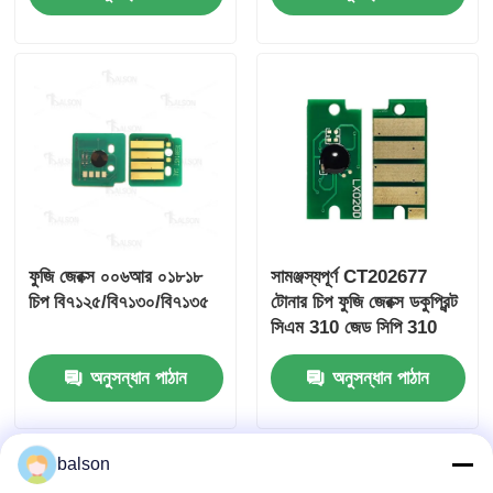
ফুজি জেরক্স ০০৬আর ০১৮১৮
সামঞ্জস্যপূর্ণ CT202677
চিপ বি৭১২৫/বি৭১৩০/বি৭১৩৫
টোনার চিপ ফুজি জেরক্স ডকুপ্রিন্ট
সিএম 310 জেড সিপি 310
ডাব্লু
অনুসন্ধান পাঠান
অনুসন্ধান পাঠান
balson