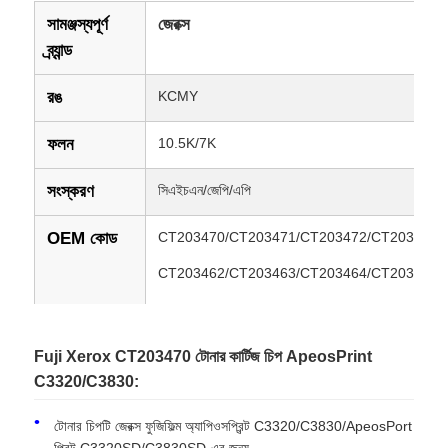
সামঞ্জস্যপূর্ণ
জেরক্স
ব্র্যান্ড
রঙ
KCMY
ফলন
10.5K/7K
সংস্করণ
সিএইচএন/জেপি/এপি
OEM কোড
CT203470/CT203471/CT203472/CT203473
CT203462/CT203463/CT203464/CT203465
CT203466/CT203467/CT203468/CT203469
Fuji Xerox CT203470 টোনার কার্টিজ চিপ ApeosPrint
সামঞ্জস্যপূর্ণ
Xerox Fujifilm ApeosPrint C3320/C3830/Apeos
C3320/C3830:
C3320SD/C3830SD
মডেল
টোনার চিপটি জেরক্স ফুজিফিল্ম অ্যাপিওসপ্রিন্ট C3320/C3830/ApeosPort
অবস্থা
নতুন সামঞ্জস্যপূর্ণ
প্রিন্ট C3320SD/C3830SD-এর জন্য