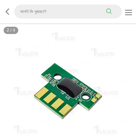
2
/
4