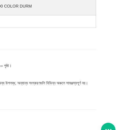
800 COLOR DURM
 পৃষ্ঠা।
্য উপলব্ধ, অন্যান্য সংস্করণগুলি বিভিন্ন অঞ্চলে সামঞ্জস্যপূর্ণ নয়।