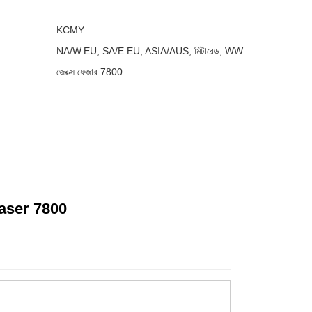
KCMY
NA/W.EU, SA/E.EU, ASIA/AUS, মিটারেড, WW
জেরক্স ফেজার 7800
Phaser 7800