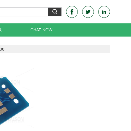
েই
CHAT NOW
800