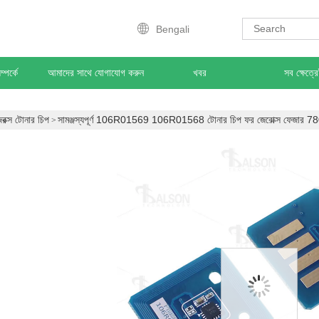
Bengali
্পর্কে
আমাদের সাথে যোগাযোগ করুন
খবর
সব ক্ষেত্র
েরক্স টোনার চিপ
সামঞ্জস্যপূর্ণ 106R01569 106R01568 টোনার চিপ ফর জেরোক্স ফেজার 7