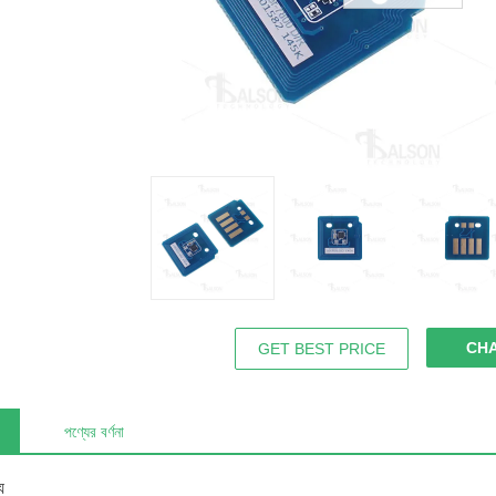
CH
GET BEST PRICE
পণ্যের বর্ণনা
য