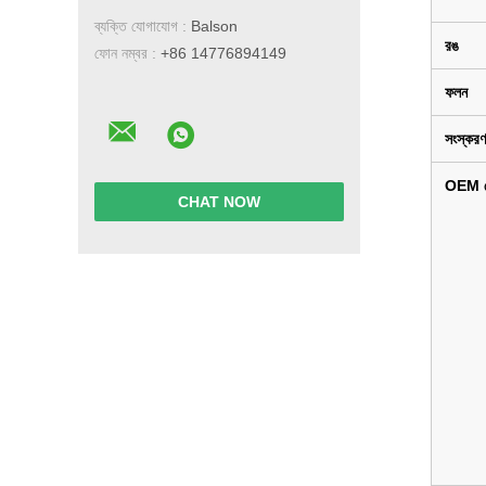
ব্যক্তি যোগাযোগ :
Balson
রঙ
ফোন নম্বর :
+86 14776894149
ফলন
সংস্করণ
OEM 
CHAT NOW