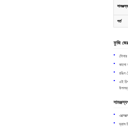
সামঞ্জস্য
শর্ত
ফুজি জ
টোনার 
কালো 
রঙিন 
এই চিপ
উপলভ্
সামঞ্জস্য
এক্সের
ড্রাম 