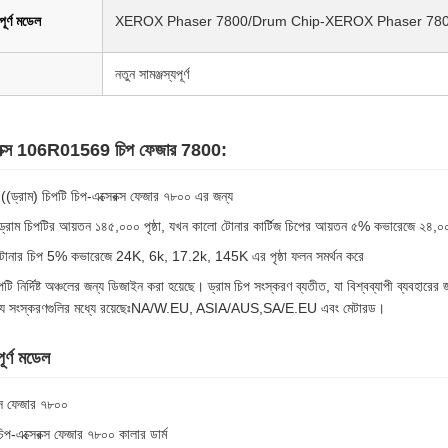
পূর্ণ মডেল
XEROX Phaser 7800/Drum Chip-XEROX Phaser 7
নতুন সামঞ্জস্যপূর্ণ
েরক্স 106R01569 চিপ ফেজার 7800:
((ড্রাম) চিপটি চিপ-এক্সেরক্স ফেজার ৭৮০০ এর জন্য
ড্রাম চিপটির আয়তন ১৪৫,০০০ পৃষ্ঠা, যখন কালো টোনার কার্টিজ চিপের আয়তন ৫% কভারেজে ২৪,০০০
টোনার চিপ 5% কভারেজে 24K, 6k, 17.2k, 145K এর পৃষ্ঠা ফলন সমর্থন করে
টি নির্দিষ্ট অঞ্চলের জন্য ডিজাইন করা হয়েছে। ড্রাম চিপ সংস্করণ ব্যতীত, যা বিশ্বব্যাপী ব্যবহারের জন
য সংস্করণগুলির মধ্যে রয়েছেঃNA/W.EU, ASIA/AUS,SA/E.EU এবং মেটারড।
পূর্ণ মডেল
ক্স ফেজার ৭৮০০
চিপ-এক্সেরক্স ফেজার ৭৮০০ কালার ডার্ম