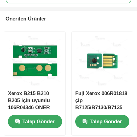
Kyocera toner çipi
Önerilen Ürünler
Samsung Toner Çipi
Canon Toner Çipi
OKI Toner Çipi
Xerox B215 B210
Fuji Xerox 006R01818
Kardeş Toner Çipi
B205 için uyumlu
çip
106R04346 ONER
B7125/B7130/B7135
Minolta Toner Chip
Toner Çipi
Talep Gönder
Talep Gönder
Ricoh Toner Çipi