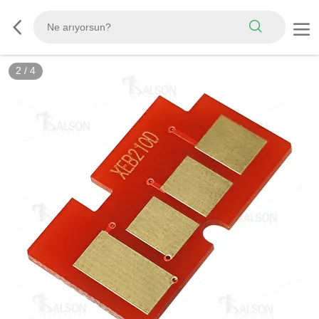
2
/
4