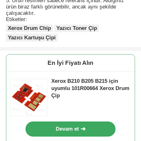
5. Ürün resimleri sadece referans içindir. Aldığınız
ürün biraz farklı görünebilir, ancak aynı şekilde
çalışacaktır.
Bize ulaşın
Etiketler:
Xerox Drum Chip
Yazıcı Toner Çip
Yazıcı Kartuşu Çipi
Haberler
Tüm servis talepleri
En İyi Fiyatı Alın
Teklif isteği
Xerox B210 B205 B215 için
uyumlu 101R00664 Xerox Drum
Çip
HP toner çipi
Xerox Toner Çip
Devam et
Lexmark Toner Çip