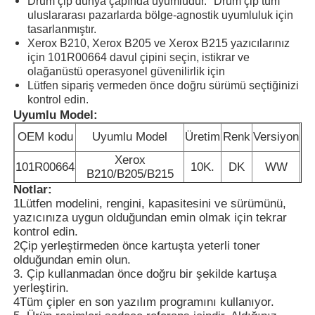
Drum çip dünya çapında uyumludur. "Drum çip tüm
uluslararası pazarlarda bölge-agnostik uyumluluk için
tasarlanmıştır.
Xerox B210, Xerox B205 ve Xerox B215 yazıcılarınız
için 101R00664 davul çipini seçin, istikrar ve
olağanüstü operasyonel güvenilirlik için
Lütfen sipariş vermeden önce doğru sürümü seçtiğinizi
kontrol edin.
Uyumlu Model:
OEM kodu
Uyumlu Model
Üretim
Renk
Versiyon
Xerox
101R00664
10K.
DK
WW
B210/B205/B215
Notlar:
1Lütfen modelini, rengini, kapasitesini ve sürümünü,
yazıcınıza uygun olduğundan emin olmak için tekrar
Ana sayfa
kontrol edin.
2Çip yerleştirmeden önce kartuşta yeterli toner
olduğundan emin olun.
Ürünler
3. Çip kullanmadan önce doğru bir şekilde kartuşa
yerleştirin.
4Tüm çipler en son yazılım programını kullanıyor.
Hakkımızda