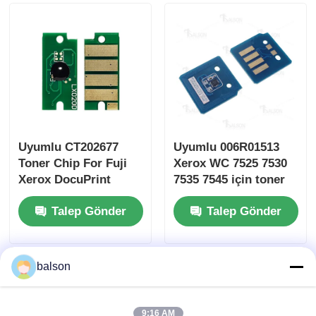
Keskin Çip
Yazıcı ve Fotokopi Parçaları
Tambur ve Fırın Ünitesi
Uyumlu CT202677
Uyumlu 006R01513
Toner Chip For Fuji
Xerox WC 7525 7530
Toner kartuşu
Xerox DocuPrint
7535 7545 için toner
CM310 z CP310 dw
çipi
Talep Gönder
Talep Gönder
Pantum Çip
balson
9:16 AM