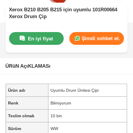
Xerox B210 B205 B215 için uyumlu 101R00664
Xerox Drum Çip
Şimdi sohbet et.
En iyi fiyat
ÜRüN AçıKLAMASı
Ürün adı
Uyumlu Drum Ünitesi Çipi
Renk
Bilmiyorum
Teslim olmak
10 bin
Sürüm
WW