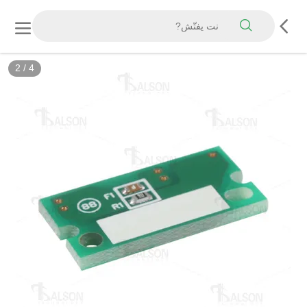
2
/
4