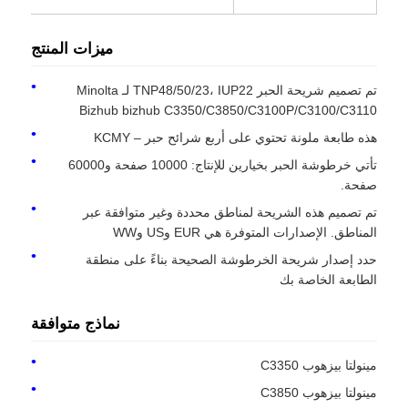
ميزات المنتج
تم تصميم شريحة الحبر TNP48/50/23، IUP22 لـ Minolta
Bizhub bizhub C3350/C3850/C3100P/C3100/C3110
هذه طابعة ملونة تحتوي على أربع شرائح حبر – KCMY
تأتي خرطوشة الحبر بخيارين للإنتاج: 10000 صفحة و60000
صفحة.
تم تصميم هذه الشريحة لمناطق محددة وغير متوافقة عبر
المناطق. الإصدارات المتوفرة هي EUR وUS وWW
حدد إصدار شريحة الخرطوشة الصحيحة بناءً على منطقة
الطابعة الخاصة بك
منزل
نماذج متوافقة
المنتجات
مينولتا بيزهوب C3350
مينولتا بيزهوب C3850
حول بنا