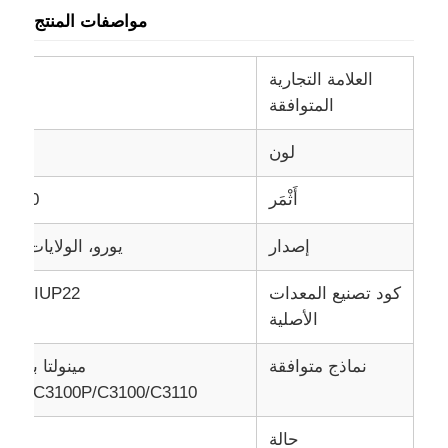
مواصفات المنتج
العلامة التجارية
المتوافقة
لون
أَثْمَر
10 ألف، 60 ألف
إصدار
يورو، الولايات المتح
كود تصنيع المعدات
/23، IUP22
الأصلية
نماذج متوافقة
مينولتا بيزه
850/C3100P/C3100/C3110
حالة
مت