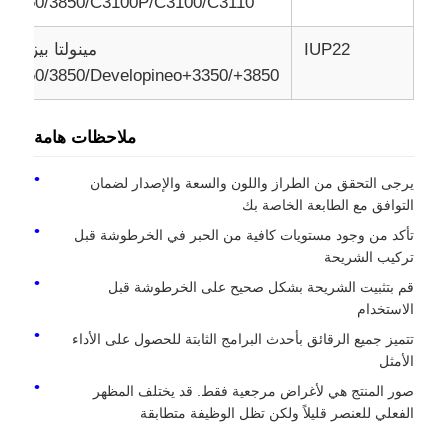
C3350/3850/C3100P/C3100/C3110
IUP22
مينولتا بيزهوب
شريحة حبر كيوسيرا
C3350/3850/Developineo+3350/+3850
شريحة حبر سامسونج
ملاحظات هامة
رقاقة حبر كانون
يرجى التحقق من الطراز واللون والسعة والإصدار لضمان
التوافق مع الطابعة الخاصة بك
تأكد من وجود مستويات كافية من الحبر في الخرطوشة قبل
رقاقة التونر OKI
تركيب الشريحة
قم بتثبيت الشريحة بشكل صحيح على الخرطوشة قبل
شريحة حبر طابعة Brother
الاستخدام
تتميز جميع الرقائق بأحدث البرامج الثابتة للحصول على الأداء
الأمثل
شريحة التونر من مينولتا
صور المنتج هي لأغراض مرجعية فقط. قد يختلف المظهر
الفعلي للعنصر قليلاً ولكن تظل الوظيفة متطابقة
رقاقة حبر ريكو