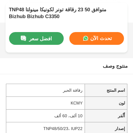
TNP48 متوافق 50 23 رقاقة تونر لكونيكا مينولتا
Bizhub Bizhub C3350
تحدث الآن
افضل سعر
منتوج وصف
اسم المنتج
رقاقة الحبر
لون
KCMY
أَثْمَر
10 ألف، 60 ألف
إصدار
TNP48/50/23، IUP22