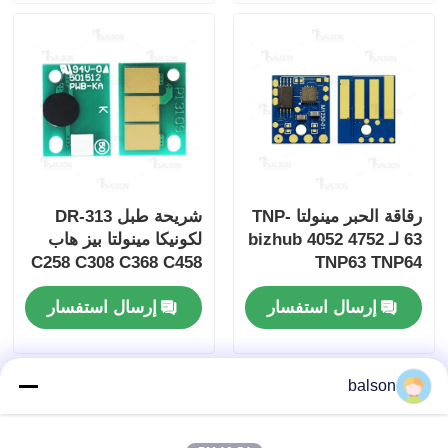
رقاقة الحبر مينولتا TNP-
شريحة طبل DR-313
63 لـ bizhub 4052 4752
لكونيكا مينولتا بيز هاب
C258 C308 C368 C458
TNP63 TNP64
C558 C658 بإنتاجية 120
إرسال استفسار
إرسال استفسار
ألف و 95 ألف لون CMY
عالمي
balson