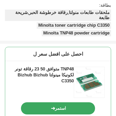
بطاقة:
شريحة حادة
ملحقات طابعات منولتا,رقاقة خرطوشة الحبر,شريحة
طابعة
Minolta toner cartridge chip C3350
أجزاء الطابعات والنسخات
Minolta TNP48 powder cartridge
وحدة الطبول والفيوزر
احصل على افضل سعر ل
خرطوشة الحبر
TNP48 متوافق 50 23 رقاقة تونر
لكونيكا مينولتا Bizhub Bizhub
رقاقة (بانتم)
C3350
استمر