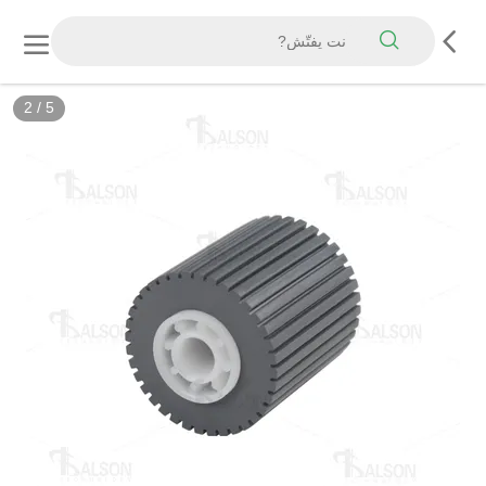
2
/
5