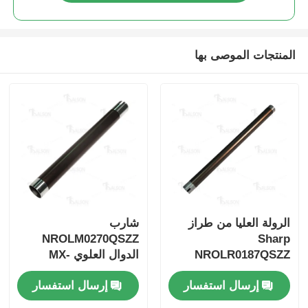
شريحة حادة
المنتجات الموصى بها
أجزاء الطابعات والنسخات
وحدة الطبول والفيوزر
خرطوشة الحبر
رقاقة (بانتم)
الرولة العليا من طراز
شارب
NROLM0270QSZZ
Sharp
NROLR0187QSZZ
الدوال العلوي MX-
B350P/MX-
1808/2008/2048/4818
إرسال استفسار
إرسال استفسار
B350W/MX-B355W