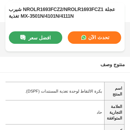
شيرب NROLR1693FCZ2/NROLR1693FCZ1 عجلة
تغذية MX-3501N/4101N/4111N
تحدث الآن
افضل سعر
منتوج وصف
اسم
بكرة الالتقاط لوحدة تغذية المستندات (DSPF).
المنتج
العلامة
التجارية
حاد
المتوافقة