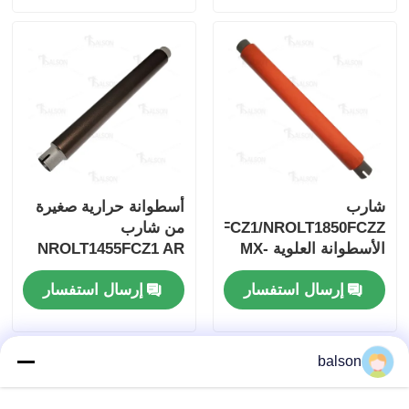
شارب
أسطوانة حرارية صغيرة
NROLT1850FCZ1/NROLT1850FCZZ
من شارب
الأسطوانة العلوية MX-
NROLT1455FCZ1 AR
M550/M620/M700
M623N/M623U/M753N/M753U
إرسال استفسار
إرسال استفسار
balson