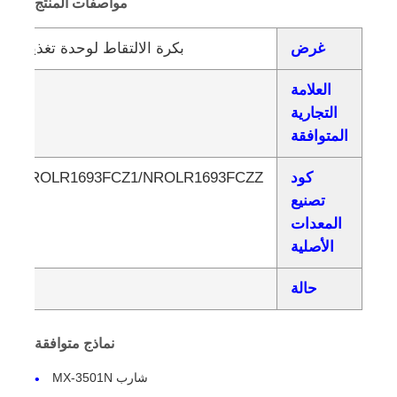
مواصفات المنتج
غرض
بكرة الالتقاط لوحدة تغذية المستند
العلامة
التجارية
المتوافقة
كود
Z2/NROLR1693FCZ1/NROLR1693FCZZ
تصنيع
المعدات
الأصلية
حالة
و
نماذج متوافقة
شارب MX-3501N