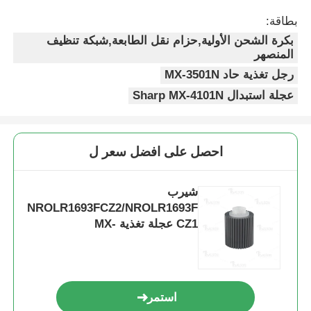
بطاقة:
شريحة حبر كيوسيرا
بكرة الشحن الأولية,حزام نقل الطابعة,شبكة تنظيف
المنصهر
رجل تغذية حاد MX-3501N
شريحة حبر سامسونج
عجلة استبدال Sharp MX-4101N
رقاقة حبر كانون
احصل على افضل سعر ل
رقاقة التونر OKI
شيرب
NROLR1693FCZ2/NROLR1693F
شريحة حبر طابعة Brother
CZ1 عجلة تغذية MX-
3501N/4101N/4111N
شريحة التونر من مينولتا
استمر
رقاقة حبر ريكو