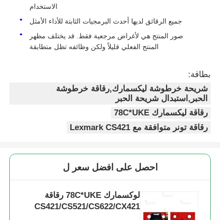
الاستخدام
جميع الرقائق لديها أحدث البرمجيات الثابتة للأداء الأمثل
شريحة حبر كيوسيرا
صور المنتج هي لأغراض مرجعية فقط. قد يختلف مظهر
المنتج الفعلي قليلاً ولكن وظائفه تظل متطابقة
شريحة حبر سامسونج
بطاقة:
رقاقة حبر كانون
شريحة خرطوشة ليكسمارك,رقاقة خرطوشة
الحبر,استبدال شريحة الحبر
رقاقة ليكسمارك 78C*UKE
رقاقة التونر OKI
رقاقة تونر متوافقة مع Lexmark CS421
شريحة حبر طابعة Brother
احصل على افضل سعر ل
شريحة التونر من مينولتا
لوكسمارك 78C*UKE رقاقة
CS421/CS521/CS622/CX421
رقاقة حبر ريكو