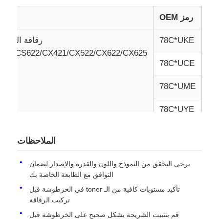
رمز OEM
نمو
اتصل بنا
78C*UKE
521/CS622/CX421/CX522/CX622/CX625
أخبار
78C*UCE
78C*UME
جميع القضايا
78C*UYE
طلب اقتباس
الملاحظات
HP Toner Chip
يرجى التحقق من النموذج واللون والقدرة والإصدار لضمان
التوافق مع الطابعة الخاصة بك
شريحة حبر زيروكس
تأكيد مستويات كافية من الـ toner في الخرطوشة قبل
تركيب الرقاقة
شريحة حبر ليكسمارك
قم بتثبيت الشريحة بشكل صحيح على الخرطوشة قبل