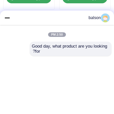
balson
2:50 PM
Good day, what product are you looking 
for?
50G4135 رقاقة فيوزر
شريحة الطبل B220Z00
متوافقة لـ Lexmark
المتوافقة مع شريحة
Lexmark B2236dw،
MS821 MS725 MS822
225K صفحات
MB2236adw 12K عالية
إرسال استفسار
إرسال استفسار
الإنتاجية
منزل
حول نا
اتصل بنا
Desktop Site