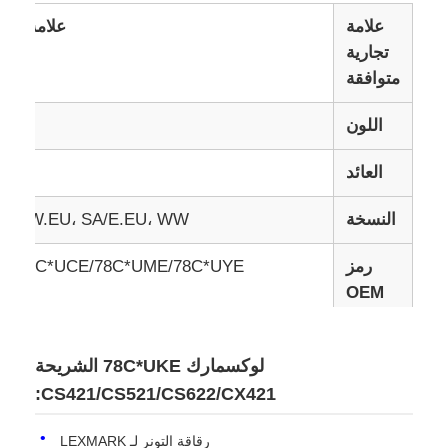
علامة
علامة لي
تجارية
متوافقة
اللون
Y
العائد
7K
النسخة
NA/W.EU، SA/E.EU، WW، مقياس
رمز
E/78C*UCE/78C*UME/78C*UYE
OEM
نماذج
متوافقة
CS521/CS622/CX421/CX522/CX622/CX625
لوكسمارك 78C*UKE الشريحة
CS421/CS521/CS622/CX421:
الحالة
جديد
رقاقة التونر لـ LEXMARK