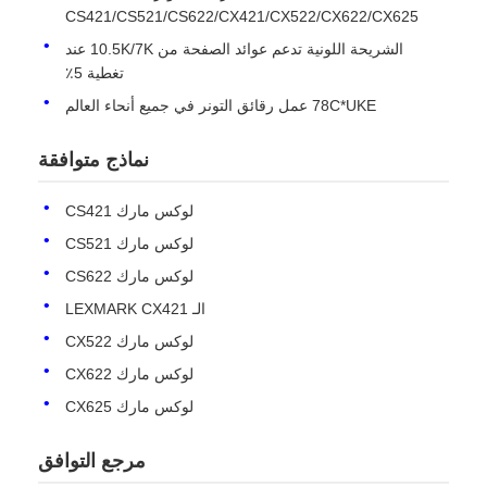
CS421/CS521/CS622/CX421/CX522/CX622/CX625
الشريحة اللونية تدعم عوائد الصفحة من 10.5K/7K عند
تغطية 5٪
78C*UKE عمل رقائق التونر في جميع أنحاء العالم
نماذج متوافقة
لوكس مارك CS421
لوكس مارك CS521
لوكس مارك CS622
الـ LEXMARK CX421
لوكس مارك CX522
منزل
لوكس مارك CX622
لوكس مارك CX625
المنتجات
مرجع التوافق
حول بنا