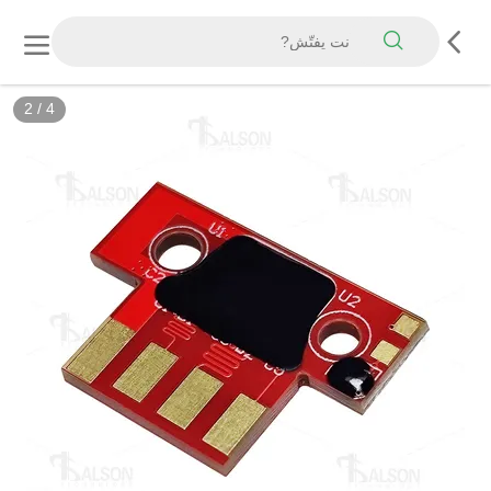
2
/
4