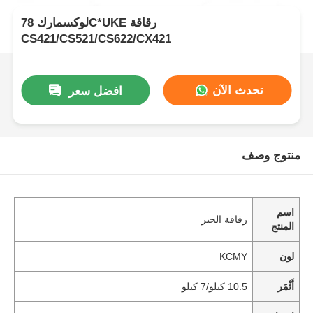
لوكسمارك 78C*UKE رقاقة
CS421/CS521/CS622/CX421
تحدث الآن
افضل سعر
منتوج وصف
اسم
رقاقة الحبر
المنتج
لون
KCMY
أَثْمَر
10.5 كيلو/7 كيلو