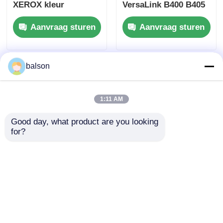
XEROX kleur
VersaLink B400 B405
550/560/570
cartridge
Aanvraag sturen
Aanvraag sturen
kopieercartridge
balson
1:11 AM
Good day, what product are you looking 
for?
Compatibele
Compatibele
tonerchip voor Xerox
tonerchip voor
VersaLink C400N
006R01828 Xerox
C405 cartridge
VersaLink C7120
Aanvraag sturen
Aanvraag sturen
106R03524 106R03528
C7125 C7130
106R03532
006R01824 Drum Unit