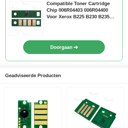
Compatible Toner Cartridge
Chip 006R04403 006R04400
Scherpe chip
Voor Xerox B225 B230 B235
013R00691 Drum Unit
Onderdelen voor druk- en kopieermachines
Doorgaan
Drum & Fuser Unit
Tonercartridge
Geadviseerde Producten
Pantum Chip