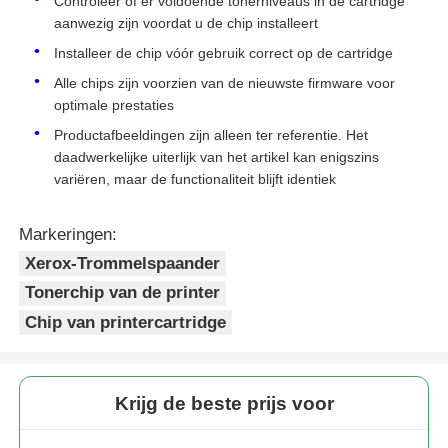
Controleer of er voldoende tonerniveaus in de cartridge
aanwezig zijn voordat u de chip installeert
Kyocera toner chip
Installeer de chip vóór gebruik correct op de cartridge
Alle chips zijn voorzien van de nieuwste firmware voor
optimale prestaties
Samsung Toner Chip
Productafbeeldingen zijn alleen ter referentie. Het
daadwerkelijke uiterlijk van het artikel kan enigszins
Canon Toner Chip
variëren, maar de functionaliteit blijft identiek
Markeringen:
OKI Toner Chip
Xerox-Trommelspaander
Tonerchip van de printer
Brother tonerchip
Chip van printercartridge
Minolta Toner Chip
Krijg de beste prijs voor
Ricoh Toner Chip