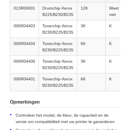
013R00691
Drumchip-Xerox
12K
Weet
B225/B230/B235
niet
Contacteer ons
006R04403
Tonerchip-Xerox
3K
K
S
B230/B225/B235
nieuws
006R04404
Tonerchip-Xerox
6K
K
S
B230/B225/B235
Alle Gevallen
006R04400
Tonerchip-Xerox
3K
K
N
B230/B225/B235
Vraag een offerte aan
006R04401
Tonerchip-Xerox
6K
K
N
B230/B225/B235
HP TONER CHIP
Opmerkingen
Xerox Toner Chip
Controleer het model, de kleur, de capaciteit en de
versie om compatibiliteit met uw printer te garanderen
Lexmark Toner Chip