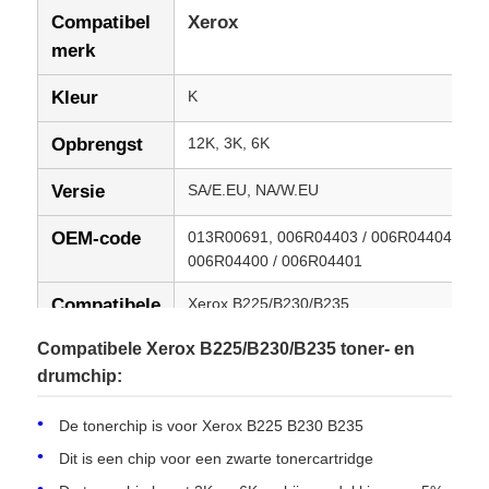
Compatibel
Xerox
merk
Kleur
K
Opbrengst
12K, 3K, 6K
Versie
SA/E.EU, NA/W.EU
OEM-code
013R00691, 006R04403 / 006R04404
006R04400 / 006R04401
Compatibele
Xerox B225/B230/B235
modellen
Compatibele Xerox B225/B230/B235 toner- en
drumchip:
Voorwaarde
Nieuw compatibel
De tonerchip is voor Xerox B225 B230 B235
Dit is een chip voor een zwarte tonercartridge