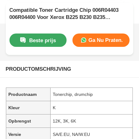
Compatible Toner Cartridge Chip 006R04403
006R04400 Voor Xerox B225 B230 B235
013R00691 Drum Unit
Ga Nu Praten.
Beste prijs
PRODUCTOMSCHRIJVING
Productnaam
Tonerchip, drumchip
Kleur
K
Opbrengst
12K, 3K, 6K
Versie
SA/E.EU, NA/W.EU