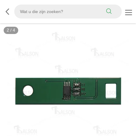
2
/
4