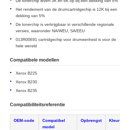
De tonerchip levert 3K en 6K op bij een dekking van 5%
Het rendement van de drumcartridgechip is 12K bij een
dekking van 5%
De tonerchip is verkrijgbaar in verschillende regionale
versies, waaronder NA/WEU, SA/EEU
013R00691 cartridgechip voor drumeenheid is voor de
hele wereld
Compatibele modellen
Xerox B225
Xerox B230
Xerox B235
Thuis
Compatibiliteitsreferentie
Producten
OEM-code
Compatibel
Opbrengst
Kleur
V
model
Over ons