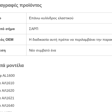
αγραφές προϊόντος
ο
Επάνω κυλίνδρος ελαστικού
ατό σήμα
ΣΑΡΠ
κός OEM
Η διαδικασία αυτή πρέπει να περιλαμβάνει την παρ
εση
Νέο συμβατό ένα
τά μοντέλα
p AL1600
π ΑΛ1610
π ΑΛ1620
π ΑΛ1621
π ΑΛ1640