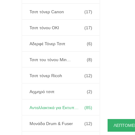
Τσιπ τόνερ Canon
(17)
Τσιπ τόνου OKI
(17)
Αδερφέ Τόνερ Τσιπ
(6)
Τσιπ του τόνου Minolta
(8)
Τσιπ τόνερ Ricoh
(12)
Αιχμηρό τσιπ
(2)
Ανταλλακτικά για Εκτυπωτές και Φωτοαντιγραφικά
(85)
Μονάδα Drum & Fuser
(12)
ΛΕΠΤΟΜΕ