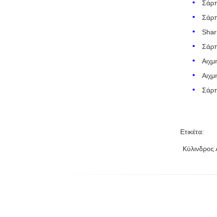
Σάρ
Σάρ
Sha
Σάρ
Αιχ
Αιχ
Σάρ
Ετικέτα:
Κύλινδρος