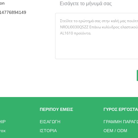
on
Εισάγετε το μήνυμά σας
14776894149
ΠΕΡΊΠΟΥ ΕΜΕΊΣ
ΓΎΡΟΣ ΕΡΓΟΣΤΑ
HIP
ΕΙΣΑΓΩΓΉ
ΓΡΑΜΜΉ ΠΑΡΑΓ
rox
ΙΣΤΟΡΊΑ
OEM / ODM