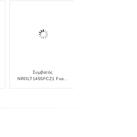
Συμβατός
NROLT1455FCZ1 Fuser
Sub Heat Roller For
Sharp AR M550 M620