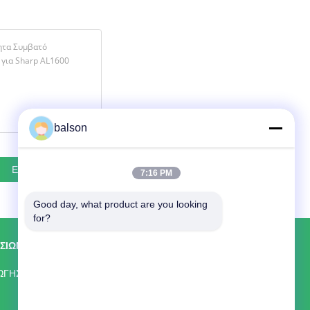
balson
7:16 PM
Good day, what product are you looking 
for?
ΣΊΩΝ
ΕΠΑΦΉ
Shenzhen Balson Technology Co., Ltd.
ΩΓΉΣ
Δωμάτιο 8318 στον 4ο όροφο του κτιρίου
Wangcheng, Longguan East Road,