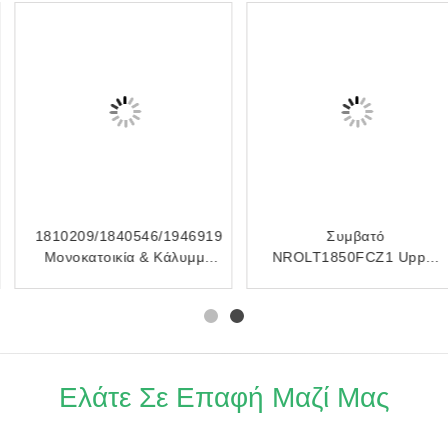
1810209/1840546/1946919
Συμβατό
Μονοκατοικία & Κάλυμμα
NROLT1850FCZ1 Upper
για Epson L14150 L14158
Fuser Roller για την
ET15000 EW-M5610
Sharp MX M623N M623U
Ελάτε Σε Επαφή Μαζί Μας