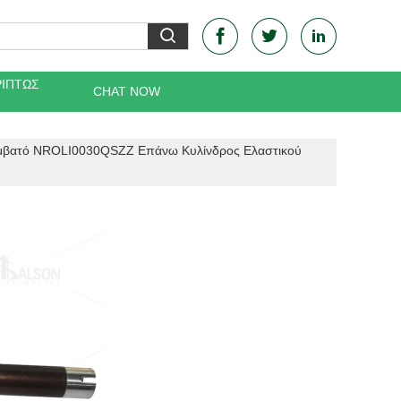
ΡΙΠΤΏΣ
CHAT NOW
μβατό NROLI0030QSZZ Επάνω Κυλίνδρος Ελαστικού