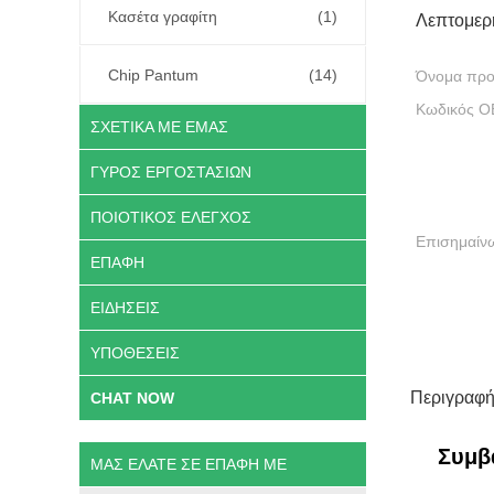
Κασέτα γραφίτη
(1)
Λεπτομερ
Chip Pantum
(14)
Όνομα προ
Κωδικός O
ΣΧΕΤΙΚΆ ΜΕ ΕΜΆΣ
ΓΎΡΟΣ ΕΡΓΟΣΤΑΣΊΩΝ
ΠΟΙΟΤΙΚΌΣ ΈΛΕΓΧΟΣ
Επισημαίν
ΕΠΑΦΉ
ΕΙΔΉΣΕΙΣ
ΥΠΟΘΈΣΕΙΣ
Περιγραφή
CHAT NOW
Συμβ
ΜΑΣ ΕΛΆΤΕ ΣΕ ΕΠΑΦΉ ΜΕ