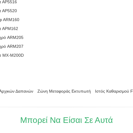
π ΑΡ5516
π ΑΡ5520
rp ARM160
π ΑΡΜ162
μηρό ARM205
μηρό ARM207
π MX-M200D
 Αρχικών Δαπανών
Ζώνη Μεταφοράς Εκτυπωτή
Ιστός Καθαρισμού F
Μπορεί Να Είσαι Σε Αυτά