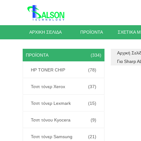
ΑΡΧΙΚΉ ΣΕΛΊΔΑ
ΠΡΟΪΌΝΤΑ
ΣΧΕΤΙΚΆ 
Αρχική Σελί
ΠΡΟΪΌΝΤΑ
(334)
Για Sharp 
HP TONER CHIP
(78)
Τσιπ τόνερ Xerox
(37)
Τσιπ τόνερ Lexmark
(15)
Τσιπ τόνου Kyocera
(9)
Τσιπ τόνερ Samsung
(21)