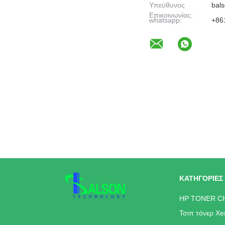
Υπεύθυνος
bals
Επικοινωνίας:
whatsapp:
+86
ΚΑΤΗΓΟΡΊΕΣ
HP TONER C
Τσιπ τόνερ Xe