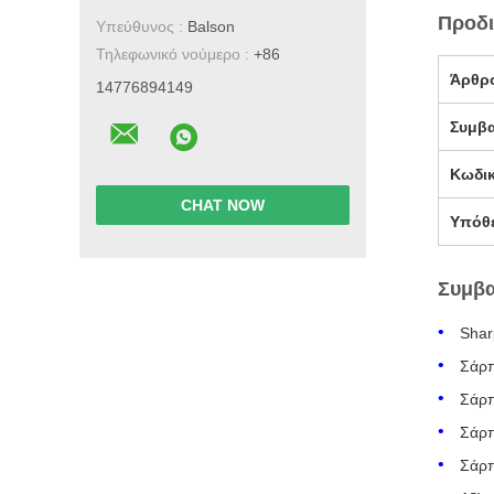
Προδι
Υπεύθυνος :
Balson
Τηλεφωνικό νούμερο :
+86
Άρθρ
14776894149
Συμβ
Κωδι
CHAT NOW
Υπόθ
Συμβα
Shar
Σάρ
Σάρ
Σάρ
Σάρ