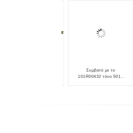
Συμβατό Xer 6550 K OPC
Συμβατό με το
Για XEROX DocuColor
101R00432 τόνο 5016
240 242 250 252
5020 5020B