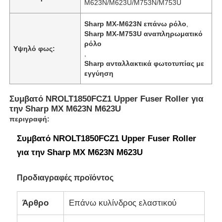
M623N/M623U/M753N/M753U
Sharp MX-M623N επάνω ρόλο
,
Sharp MX-M753U αναπληρωματικό
ρόλο
Υψηλό φως:
,
Sharp ανταλλακτικά φωτοτυπίας με
εγγύηση
Συμβατό NROLT1850FCZ1 Upper Fuser Roller για
την Sharp MX M623N M623U
περιγραφή:
Συμβατό NROLT1850FCZ1 Upper Fuser Roller
για την Sharp MX M623N M623U
Προδιαγραφές προϊόντος
Άρθρο
Επάνω κυλίνδρος ελαστικού