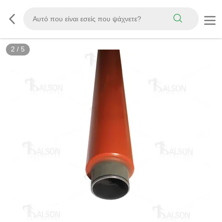
2
/
5