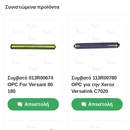
Συνιστώμενα προϊόντα
επαφή
Νέα
Όλες οι περιπτώσεις
Ζητήστε ένα απόσπασμα
Συμβατό 013R00674
Συμβατό 113R00780
OPC For Versant 80
OPC για την Xerox
HP TONER CHIP
180
Versalink C7020
c7025 C7030 C7000
Αποστολή
Αποστολή
Τσιπ τόνερ Xerox
ερώτησης
ερώτησης
Τσιπ τόνερ Lexmark