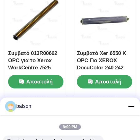
Τσιπ τόνου Kyocera
Τσιπ τόνερ Samsung
Συμβατό 013R00662
Συμβατό Xer 6550 K
Τσιπ τόνερ Canon
OPC για το Xerox
OPC Για XEROX
WorkCentre 7525
DocuColor 240 242
7530 7535
250 252
Τσιπ τόνου OKI
Αποστολή
Αποστολή
ερώτησης
ερώτησης
Αδερφέ Τόνερ Τσιπ
balson
Τσιπ του τόνου Minolta
8:09 PM
Τσιπ τόνερ Ricoh