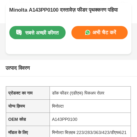
Minolta A143PP0100 दस्तावेज़ फीडर पृथक्करण पहिया
अभी चैट करें
सबसे अच्छी कीमत
उत्पाद विवरण
प्रोडक्ट का नाम
डॉक फीडर (एडीएफ) पिकअप रोलर
योग्य क़िस्म
मिनोल्टा
OEM कोड
A143PP0100
मॉडल के लिए
मिनोल्टा बिज़हब 223/283/363/423/डीएफ621