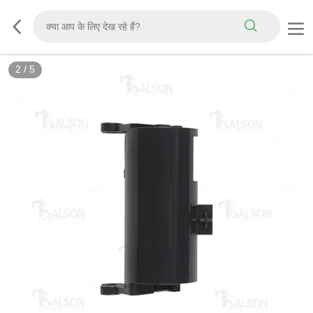
2
/
5