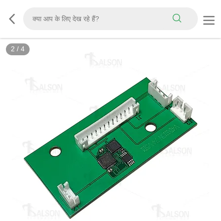
2
/
4