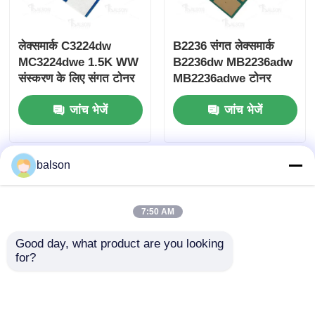
लेक्समार्क C3224dw
B2236 संगत लेक्समार्क
MC3224dwe 1.5K WW
B2236dw MB2236adw
संस्करण के लिए संगत टोनर
MB2236adwe टोनर
चिप
कारतूस चिप
जांच भेजें
जांच भेजें
balson
7:50 AM
Good day, what product are you looking 
for?
MS531 संगत लेक्समार्क
MS321 MX321 MS421
MS631 MS632 MX532
MX421 MS521 MX521