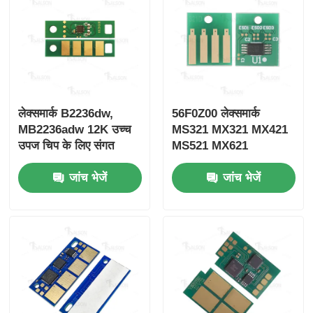
लेक्समार्क B2236dw,
56F0Z00 लेक्समार्क
MB2236adw 12K उच्च
MS321 MX321 MX421
उपज चिप के लिए संगत
MS521 MX621
B220Z00 ड्रम चिप
MB2338 ड्रम यूनिट
जांच भेजें
जांच भेजें
B2442 के लिए ड्रम चिप