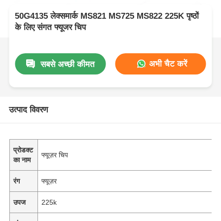
50G4135 लेक्समार्क MS821 MS725 MS822 225K पृष्ठों
के लिए संगत फ्यूजर चिप
अभी चैट करें
सबसे अच्छी कीमत
उत्पाद विवरण
प्रोडक्ट
फ्यूज़र चिप
का नाम
रंग
फ्यूज़र
उपज
225k