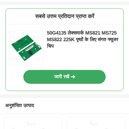
तेज़ चिप
सबसे उत्तम प्रतिदान प्राप्त करें
प्रिंटर और कॉपी मशीन के भाग
50G4135 लेक्समार्क MS821 MS725
MS822 225K पृष्ठों के लिए संगत फ्यूजर
चिप
ड्रम और फ्यूज़र इकाई
टोनर कारतूस
जारी रखें
पैंटम चिप
अनुशंसित उत्पाद