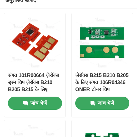
अनुशंसित उत्पाद
संगत 101R00664 ज़ेरॉक्स
ज़ेरॉक्स B215 B210 B205
ड्रम चिप ज़ेरॉक्स B210
के लिए संगत 106R04346
B205 B215 के लिए
ONER टोनर चिप
जांच भेजें
जांच भेजें