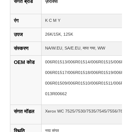
संगत ब्रांड
ज़ेरोक्स
रंग
K C M Y
उपज
26K/15K, 125K
संस्करण
NA/W.EU, SA/E.EU, मापा गया, WW
OEM कोड
006R01513/006R01514/006R01515/006R015
006R01517/006R01518/006R01519/006R015
006R01509/006R01510/006R01511/006R015
013R00662
संगत मॉडल
Xerox WC 7525/7530/7535/7545/7556/7830/7
स्थिति
नया संगत