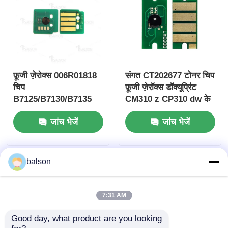
फ़ूजी ज़ेरोक्स 006R01818
संगत CT202677 टोनर चिप
चिप
फ़ूजी ज़ेरॉक्स डॉक्यूप्रिंट
B7125/B7130/B7135
CM310 z CP310 dw के
लिए
जांच भेजें
जांच भेजें
balson
7:31 AM
Good day, what product are you looking 