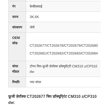
रंग
केसीएमवाई
उपज
3K,6K
संस्करण
जेपी
OEM
कोड
CT202677/CT202678/CT202679/CT202680
CT202681/CT202682/CT202683/CT202684
संगत
टोनर चिप-फ़ूजी ज़ेरॉक्स डॉक्यूमेंट्री CM310 z/CP310
मॉडल
dw
स्थिति
नया संगत
फ़ूजी ज़ेरॉक्स CT202677 चिप डॉक्यूप्रिंट CM310 z/CP310
dw: