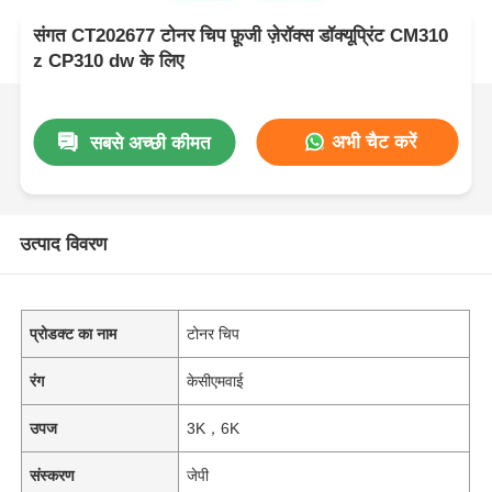
संगत CT202677 टोनर चिप फ़ूजी ज़ेरॉक्स डॉक्यूप्रिंट CM310
z CP310 dw के लिए
अभी चैट करें
सबसे अच्छी कीमत
उत्पाद विवरण
प्रोडक्ट का नाम
टोनर चिप
रंग
केसीएमवाई
उपज
3K，6K
संस्करण
जेपी