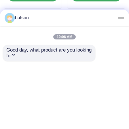
balson
10:06 AM
Good day, what product are you looking 
for?
संगत 013R00589
संगत 006R01317 टोनर
006R01182 ड्रम और
चिप ज़ेरॉक्स वर्कसेंटर 7132
टोनर चिप के लिए ज़ेरोक्स
7232 7242
M123 C128 118 133
जांच भेजें
जांच भेजें
होम
हमारे बारे में
हमसे संपर्क करें
Desktop Site
साइटमैप
गोपनीयता नीति