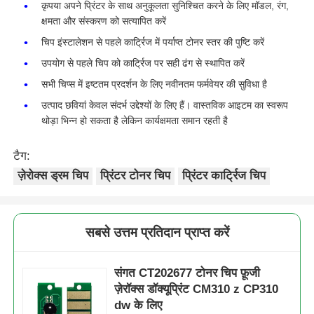
कृपया अपने प्रिंटर के साथ अनुकूलता सुनिश्चित करने के लिए मॉडल, रंग,
CM310
क्षमता और संस्करण को सत्यापित करें
z/CP310
Kyocera टोनर चिप
dw
चिप इंस्टालेशन से पहले कार्ट्रिज में पर्याप्त टोनर स्तर की पुष्टि करें
उपयोग से पहले चिप को कार्ट्रिज पर सही ढंग से स्थापित करें
CT202681
फ़ूजी ज़ेरॉक्स
6K
के
जेपी
सैमसंग टोनर चिप
सभी चिप्स में इष्टतम प्रदर्शन के लिए नवीनतम फर्मवेयर की सुविधा है
डॉक्यूमेंट
CM310
उत्पाद छवियां केवल संदर्भ उद्देश्यों के लिए हैं। वास्तविक आइटम का स्वरूप
z/CP310
थोड़ा भिन्न हो सकता है लेकिन कार्यक्षमता समान रहती है
कैनन टोनर चिप
dw
टैग:
CT202682
फ़ूजी ज़ेरॉक्स
6K
सी
जेपी
ओकेआई टोनर चिप
ज़ेरोक्स ड्रम चिप
प्रिंटर टोनर चिप
प्रिंटर कार्ट्रिज चिप
डॉक्यूमेंट
CM310
z/CP310
भाई टोनर चिप
dw
सबसे उत्तम प्रतिदान प्राप्त करें
CT202683
फ़ूजी ज़ेरॉक्स
6K
एम
जेपी
मिनोल्टा टोनर चिप
डॉक्यूमेंट
संगत CT202677 टोनर चिप फ़ूजी
CM310
ज़ेरॉक्स डॉक्यूप्रिंट CM310 z CP310
z/CP310
रिकोह टोनर चिप
dw के लिए