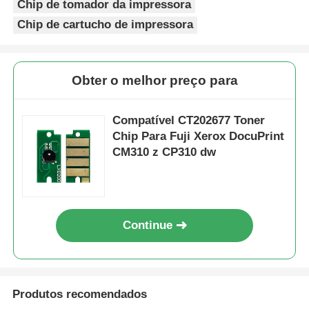
Chip de tomador da impressora
Chip de cartucho de impressora
CT202683
Fuji Xerox
6K
M
JP
Chip Afiado
DocuPrint
CM310
z/CP310
Partes de impressoras e copiadoras
Obter o melhor preço para
dw
Compatível CT202677 Toner
Unidade de tambor e fusor
CT202684
Fuji Xerox
6K
S
JP
DocuPrint
Chip Para Fuji Xerox DocuPrint
CM310
CM310 z CP310 dw
Cartucho de toner
z/CP310
dw
Chip Pantum
Continue
Produtos recomendados