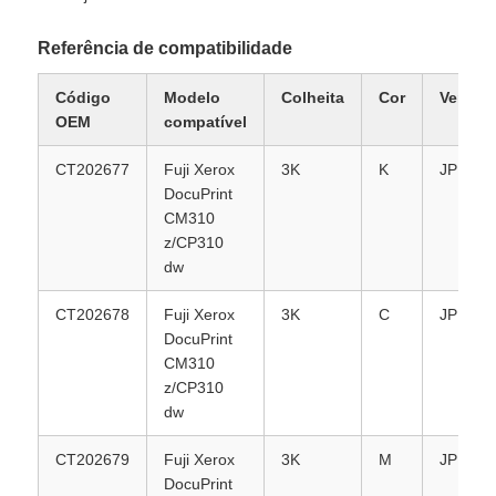
Referência de compatibilidade
Fale Conosco
Código
Modelo
Colheita
Cor
Versão
OEM
compatível
notícias
CT202677
Fuji Xerox
3K
K
JP
DocuPrint
Todos os casos
CM310
z/CP310
dw
Pedir um orçamento
CT202678
Fuji Xerox
3K
C
JP
DocuPrint
HP TONER CHIP
CM310
z/CP310
dw
Xerox Toner Chip
CT202679
Fuji Xerox
3K
M
JP
Chip de Toner Lexmark
DocuPrint