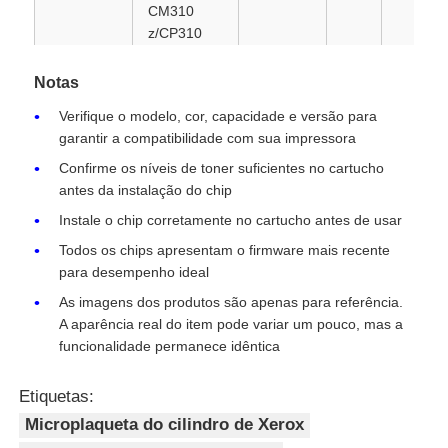
CM310
z/CP310
Chipe de tônico Kyocera
dw
Notas
CT202680
Fuji Xerox
3K
S
JP
Chip de tonificador Samsung
Verifique o modelo, cor, capacidade e versão para
DocuPrint
garantir a compatibilidade com sua impressora
CM310
z/CP310
Confirme os níveis de toner suficientes no cartucho
Chip de Toner Canon
dw
antes da instalação do chip
Instale o chip corretamente no cartucho antes de usar
CT202681
Fuji Xerox
6K
K
JP
Chip de toner OKI
Todos os chips apresentam o firmware mais recente
DocuPrint
para desempenho ideal
CM310
z/CP310
As imagens dos produtos são apenas para referência.
Chip do Toner Brother
dw
A aparência real do item pode variar um pouco, mas a
funcionalidade permanece idêntica
CT202682
Fuji Xerox
6K
C
JP
Chip de Toner Minolta
DocuPrint
Etiquetas:
CM310
Microplaqueta do cilindro de Xerox
z/CP310
Chip de Toner Ricoh
dw