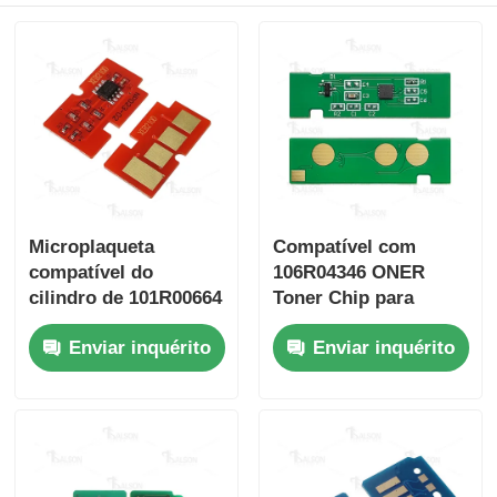
Microplaqueta
Compatível com
compatível do
106R04346 ONER
cilindro de 101R00664
Toner Chip para
Xerox para Xerox
Xerox B215 B210
Enviar inquérito
Enviar inquérito
B210 B205 B215
B205