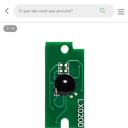
2
/
4