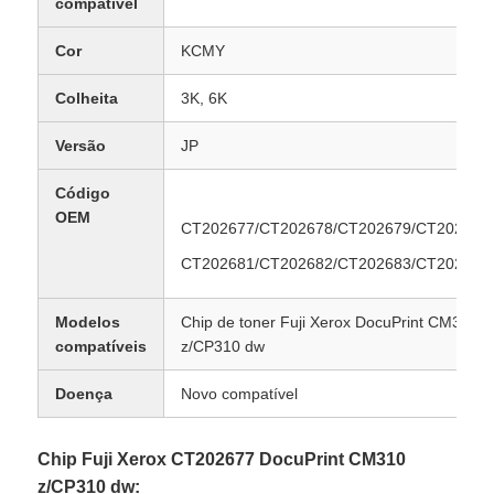
compatível
Cor
KCMY
Colheita
3K, 6K
Versão
JP
Código
OEM
CT202677/CT202678/CT202679/CT202680
CT202681/CT202682/CT202683/CT202684
Modelos
Chip de toner Fuji Xerox DocuPrint CM310
compatíveis
z/CP310 dw
Doença
Novo compatível
Chip Fuji Xerox CT202677 DocuPrint CM310
z/CP310 dw: