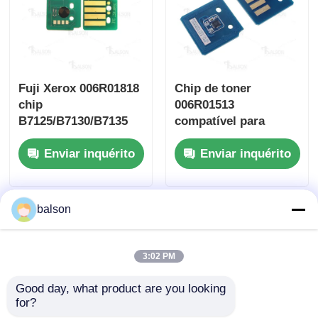
Fuji Xerox 006R01818
Chip de toner
chip
006R01513
B7125/B7130/B7135
compatível para
Xerox WC 7525 7530
Enviar inquérito
Enviar inquérito
7535 7545
balson
3:02 PM
Good day, what product are you looking 
for?