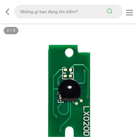
2
/
4