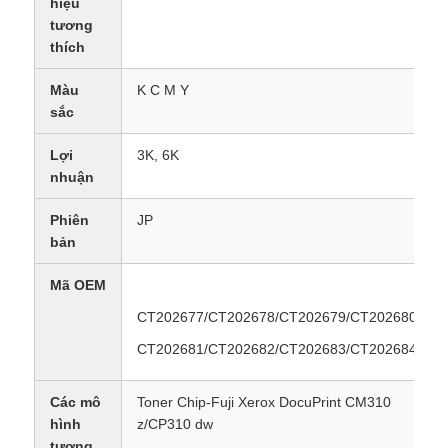
hiệu
tương
thích
Màu
K C M Y
sắc
Lợi
3K, 6K
nhuận
Phiên
JP
bản
Mã OEM
CT202677/CT202678/CT202679/CT202680
CT202681/CT202682/CT202683/CT202684
Các mô
Toner Chip-Fuji Xerox DocuPrint CM310
hình
z/CP310 dw
tương