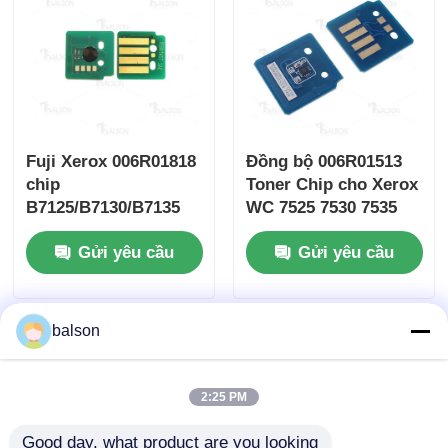
Fuji Xerox 006R01818
Đồng bộ 006R01513
chip
Toner Chip cho Xerox
B7125/B7130/B7135
WC 7525 7530 7535
7545
Gửi yêu cầu
Gửi yêu cầu
balson
2:25 PM
Good day, what product are you looking 