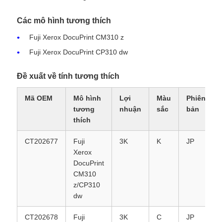
Các mô hình tương thích
Liên hệ chúng tôi
Fuji Xerox DocuPrint CM310 z
Fuji Xerox DocuPrint CP310 dw
Tin tức
Đề xuất về tính tương thích
Tất cả các trường hợp
Mã OEM
Mô hình
Lợi
Màu
Phiên
tương
nhuận
sắc
bản
thích
Yêu cầu báo giá
CT202677
Fuji
3K
K
JP
Xerox
Chip Toner HP
DocuPrint
CM310
z/CP310
Xerox Toner Chip
dw
Chip mực Lexmark
CT202678
Fuji
3K
C
JP