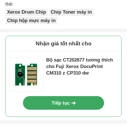
CT202681
Fuji
6K
K
JP
thẻ:
Xerox
Xerox Drum Chip
Chip Toner máy in
DocuPrint
Chip sắc nét
CM310
Chip hộp mực máy in
z/CP310
Linh kiện máy in và máy photocopy
dw
Nhận giá tốt nhất cho
CT202682
Fuji
6K
C
JP
Đơn vị Drum & Fuser
Xerox
DocuPrint
Bộ sạc CT202677 tương thích
CM310
cho Fuji Xerox DocuPrint
Hộp mực
z/CP310
CM310 z CP310 dw
dw
Pantum Chip
CT202683
Fuji
6K
M
JP
Xerox
DocuPrint
Tiếp tục
CM310
z/CP310
dw