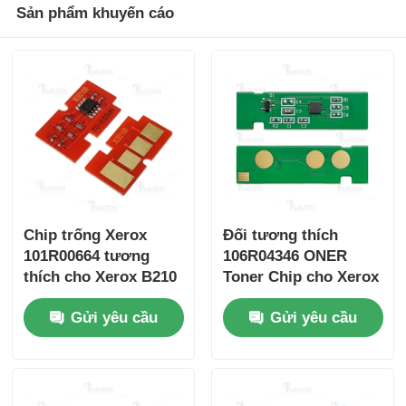
CT202684
Fuji
6K
Y
JP
Sản phẩm khuyến cáo
Xerox
DocuPrint
CM310
z/CP310
dw
Chip trống Xerox
Đối tương thích
101R00664 tương
106R04346 ONER
thích cho Xerox B210
Toner Chip cho Xerox
B205 B215
B215 B210 B205
Gửi yêu cầu
Gửi yêu cầu