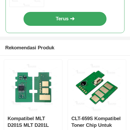
Chip Tajam
Terus
Bagian Printer dan Kopia
Rekomendasi Produk
Unit Drum & Fuser
Kartrid toner
Pantum Chip
Kompatibel MLT
CLT-659S Kompatibel
D201S MLT D201L
Toner Chip Untuk