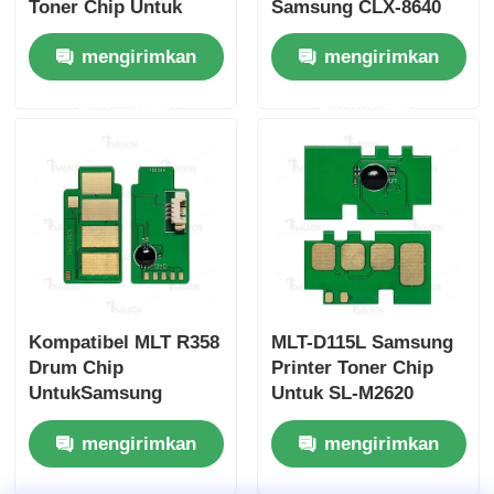
Toner Chip Untuk
Samsung CLX-8640
Samsung SL
CLX-8650ND K659S
mengirimkan
mengirimkan
M4030ND ProXpress
C659S M659S Y659S
M4080FX DOM
permintaan
permintaan
Kompatibel MLT R358
MLT-D115L Samsung
Drum Chip
Printer Toner Chip
UntukSamsung
Untuk SL-M2620
M4370FX M5370FX
M2670 M2870
mengirimkan
mengirimkan
R358
Cartridge D115
permintaan
permintaan