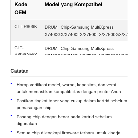
Kode
Model yang Kompatibel
OEM
Hubungi kami
CLT-R806K
DRUM
Chip-Samsung MultiXpress
X7400GX/X7400LX/X7500LX/X7500GX/X7600L
Berita
CLT-
DRUM
Chip-Samsung MultiXpress
R806C/M/Y
X7400GX/X7400LX/X7500LX/X7500GX/X7600L
Semua Kasus
Catatan
Quote request suatu
Harap verifikasi model, warna, kapasitas, dan versi
untuk memastikan kompatibilitas dengan printer Anda
Chip toner HP
Pastikan tingkat toner yang cukup dalam kartrid sebelum
pemasangan chip
Chip Toner Xerox
Pasang chip dengan benar pada kartrid sebelum
digunakan
Semua chip dilengkapi firmware terbaru untuk kinerja
Chip Toner Lexmark