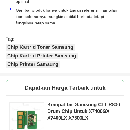
optimal
Gambar produk hanya untuk tujuan referensi. Tampilan
Chip toner Kyocera
item sebenarnya mungkin sedikit berbeda tetapi
fungsinya tetap sama
Chip Toner Samsung
Tag:
Chip Kartrid Toner Samsung
Canon Toner Chip
Chip Kartrid Printer Samsung
Chip Printer Samsung
Chip Toner OKI
Dapatkan Harga Terbaik untuk
Chip Toner Brother
Kompatibel Samsung CLT R806
Minolta Toner Chip
Drum Chip Untuk X7400GX
X7400LX X7500LX
Chip Toner Ricoh