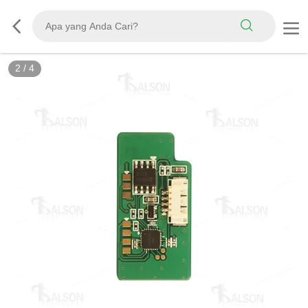
2
/
4