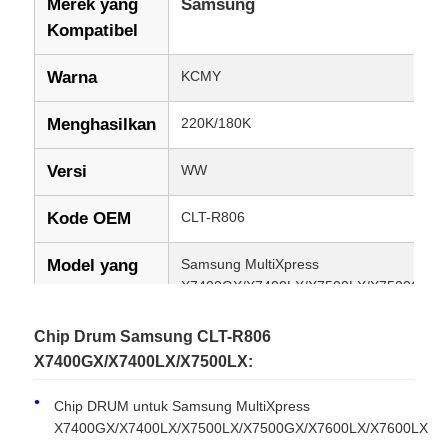
Merek yang
Samsung
Kompatibel
Warna
KCMY
Menghasilkan
220K/180K
Versi
WW
Kode OEM
CLT-R806
Model yang
Samsung MultiXpress
X7400GX/X7400LX/X7500LX/X7500GX/X
Kompatibel
Chip Drum Samsung CLT-R806
Kondisi
Kompatibel Baru
X7400GX/X7400LX/X7500LX:
Chip DRUM untuk Samsung MultiXpress
X7400GX/X7400LX/X7500LX/X7500GX/X7600LX/X7600LX