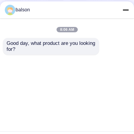
balson
8:06 AM
Good day, what product are you looking 
for?
Chip Toner
Kompatibel Samsung
Kompatibel Untuk
CLT-K603L C603L
Samsung MultiXpress
M603L Y603L Toner
K4300LX K4350LX
Chip Untuk
mengirimkan
mengirimkan
X4250RX
ProXpress
C4010ND/C4060FX/C4062
permintaan
permintaan
Rumah
Tentang kita
Hubungi kami
Desktop Site
Sitemap
Kebijakan Privasi