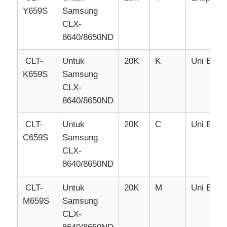
Y659S
Samsung
CLX-
Chip toner Kyocera
8640/8650ND
Chip Toner Samsung
CLT-
Untuk
20K
K
Uni Erop
K659S
Samsung
CLX-
Canon Toner Chip
8640/8650ND
Chip Toner OKI
CLT-
Untuk
20K
C
Uni Erop
C659S
Samsung
CLX-
Chip Toner Brother
8640/8650ND
Minolta Toner Chip
CLT-
Untuk
20K
M
Uni Erop
M659S
Samsung
CLX-
Chip Toner Ricoh