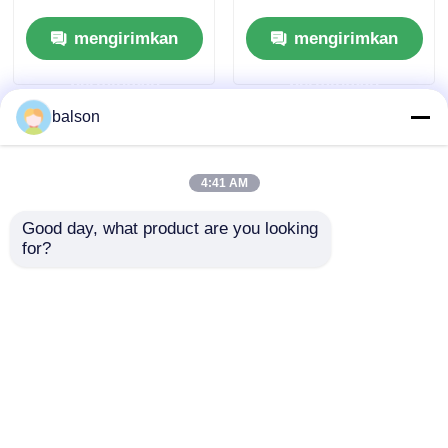
X7400LX X7500LX
M2670 M2870
mengirimkan
mengirimkan
Cartridge D115
permintaan
permintaan
balson
4:41 AM
Good day, what product are you looking 
for?
Chip Toner
Kompatibel Samsung
Kompatibel Untuk
CLT-K603L C603L
Samsung MultiXpress
M603L Y603L Toner
K4300LX K4350LX
Chip Untuk
mengirimkan
mengirimkan
X4250RX
ProXpress
C4010ND/C4060FX/C4062
permintaan
permintaan