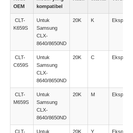
OEM
kompatibel
Hubungi kami
CLT-
Untuk
20K
K
Ekspirasi
K659S
Samsung
CLX-
Berita
8640/8650ND
Semua Kasus
CLT-
Untuk
20K
C
Ekspirasi
C659S
Samsung
CLX-
Quote request suatu
8640/8650ND
Chip toner HP
CLT-
Untuk
20K
M
Ekspirasi
M659S
Samsung
CLX-
Chip Toner Xerox
8640/8650ND
Chip Toner Lexmark
CLT-
Untuk
20K
Y
Ekspirasi