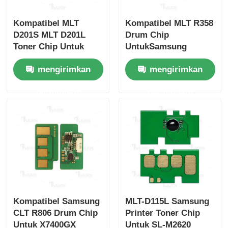
Kompatibel MLT
Kompatibel MLT R358
D201S MLT D201L
Drum Chip
Toner Chip Untuk
UntukSamsung
Samsung SL
M4370FX M5370FX
mengirimkan
mengirimkan
M4030ND ProXpress
R358
M4080FX DOM
permintaan
permintaan
Kompatibel Samsung
MLT-D115L Samsung
CLT R806 Drum Chip
Printer Toner Chip
Untuk X7400GX
Untuk SL-M2620