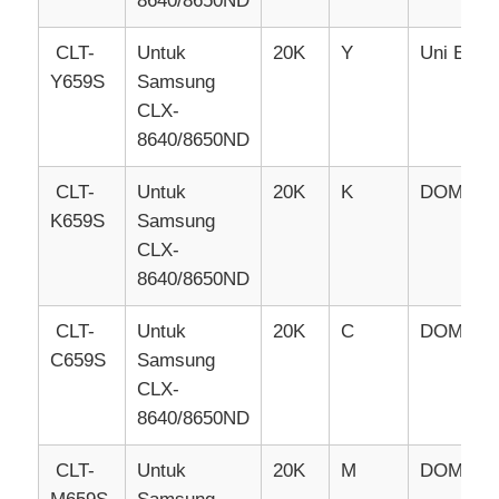
8640/8650ND
CLT-
Untuk
20K
Y
Uni Erop
Chip Tajam
Y659S
Samsung
CLX-
Bagian Printer dan Kopia
8640/8650ND
CLT-
Untuk
20K
K
DOM/KO
Unit Drum & Fuser
K659S
Samsung
CLX-
Kartrid toner
8640/8650ND
CLT-
Untuk
20K
C
DOM
Pantum Chip
C659S
Samsung
CLX-
8640/8650ND
CLT-
Untuk
20K
M
DOM