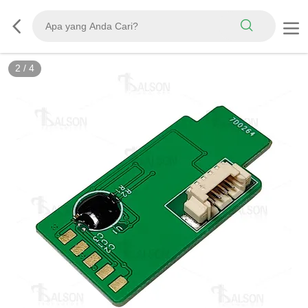
2
/
4