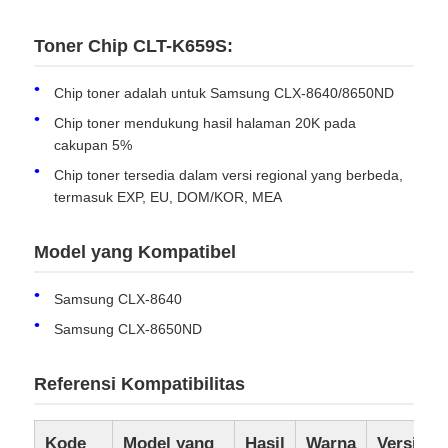
Toner Chip CLT-K659S:
Chip toner adalah untuk Samsung CLX-8640/8650ND
Chip toner mendukung hasil halaman 20K pada
cakupan 5%
Chip toner tersedia dalam versi regional yang berbeda,
termasuk EXP, EU, DOM/KOR, MEA
Model yang Kompatibel
Samsung CLX-8640
Rumah
Samsung CLX-8650ND
Produk
Referensi Kompatibilitas
Tentang kita
Kode
Model yang
Hasil
Warna
Versi