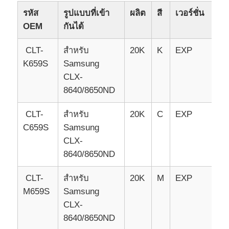
รหัส
รูปแบบที่เข้า
ผลิต
สี
เวอร์ชั่น
OEM
กันได้
ติดต่อเรา
CLT-
สําหรับ
20K
K
EXP
ข่าว
K659S
Samsung
CLX-
8640/8650ND
ทุกกรณี
CLT-
สําหรับ
20K
C
EXP
ขออ้าง
C659S
Samsung
CLX-
8640/8650ND
ชิปโทนเนอร์ HP
CLT-
สําหรับ
20K
M
EXP
M659S
Samsung
ชิปหมึกพิมพ์ Xerox
CLX-
8640/8650ND
ชิปโทนเนอร์ Lexmark