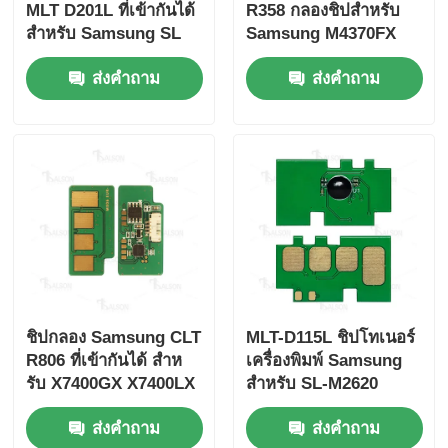
MLT D201L ที่เข้ากันได้
R358 กลองชิปสำหรับ
สําหรับ Samsung SL
Samsung M4370FX
M4030ND ProXpress
M5370FX R358
ส่งคำถาม
ส่งคำถาม
M4080FX DOM
ชิปกลอง Samsung CLT
MLT-D115L ชิปโทเนอร์
R806 ที่เข้ากันได้ สําห
เครื่องพิมพ์ Samsung
รับ X7400GX X7400LX
สําหรับ SL-M2620
X7500LX
M2670 M2870 คาร์ทริจ
ส่งคำถาม
ส่งคำถาม
D115