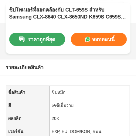
ชิปโทเนอร์ที่สอดคล้องกับ CLT-659S สําหรับ
Samsung CLX-8640 CLX-8650ND K659S C659S
M659S Y659S
จอทตอนนี้
ราคาถูกที่สุด
รายละเอียดสินค้า
ชื่อสินค้า
ชิปหมึก
สี
เคซีเอ็มวาย
ผลผลิต
20K
เวอร์ชัน
EXP, EU, DOM/KOR, กฟน