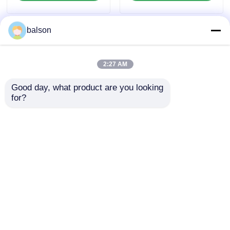
balson
2:27 AM
Good day, what product are you looking 
for?
ชิปโทเนอร์ที่เข้ากันได้
ใช้งานร่วมกับ
สําหรับ Samsung
Samsung CLT-K603L
MultiXpress K4300LX
C603L M603L Y603L
K4350LX X4250RX
Toner ชิปสำหรับ
ส่งคำถาม
ส่งคำถาม
ProXpress
C4010ND/C4060FX/C4062
บ้าน
เกี่ยวกับเรา
ติดต่อเรา
Desktop Site
แผนผังเว็บไซต์
นโยบายความเป็นส่วนตัว