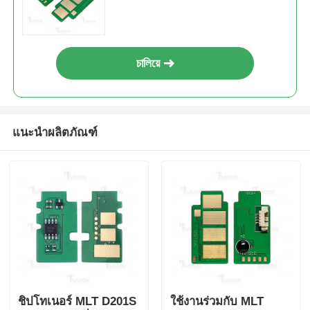
M659S Y659S
চালিয়ে
แนะนำผลิตภัณฑ์
ชิปโทเนอร์ MLT D201S
ใช้งานร่วมกับ MLT