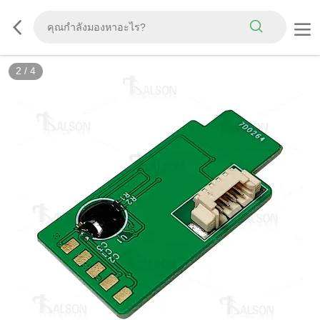
2
/
4