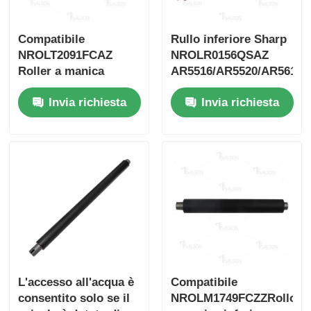
Chip nitido
Compatibile
Rullo inferiore Sharp
NROLT2091FCAZ
NROLR0156QSAZ
Roller a manica
AR5516/AR5520/AR5618
Parti di stampanti e fotocopiatrici
inferiore per Sharp
Invia richiesta
Invia richiesta
MX M754N M654N
Unità di batteria e fusibile
Cartuccia toner
Chip Pantum
L'accesso all'acqua è
Compatibile
consentito solo se il
NROLM1749FCZZRollore