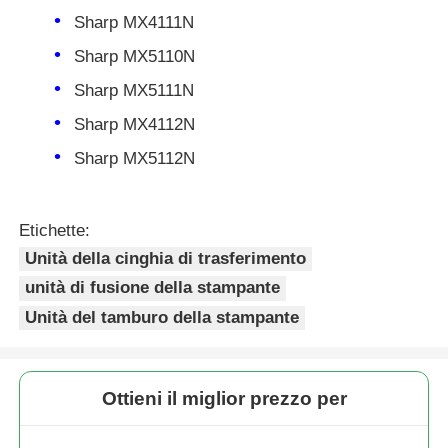
Sharp MX4111N
Sharp MX5110N
Contattaci
Sharp MX5111N
notizie
Sharp MX4112N
Sharp MX5112N
Tutti i casi
Etichette:
Richiedere un preventivo
Unità della cinghia di trasferimento
unità di fusione della stampante
HP TONER CHIP
Unità del tamburo della stampante
Chip toner Xerox
Ottieni il miglior prezzo per
Chip toner Lexmark