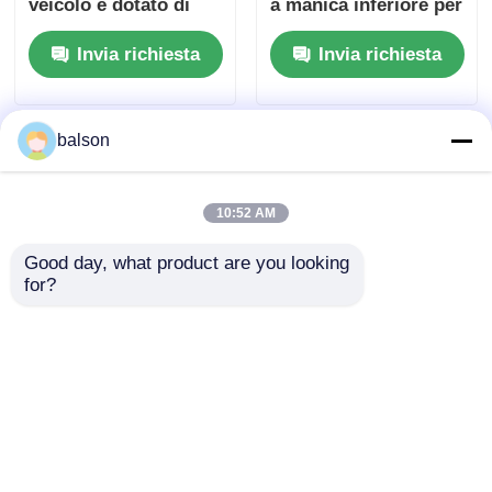
veicolo è dotato di
a manica inferiore per
un'apposita
Sharp MX M2640 MX
Invia richiesta
Invia richiesta
protezione.
3100N MX 5000N
balson
10:52 AM
Good day, what product are you looking 
for?
Compatibile
Compatibile
NROLI1827FCZ1
NROLI1840FCZZ
Roller a manica
Roller a manica
inferiore per Sharp
inferiore per Sharp
Invia richiesta
Invia richiesta
MX M283 M362 M363
AR5516 AR5520
AR5618 AR5620