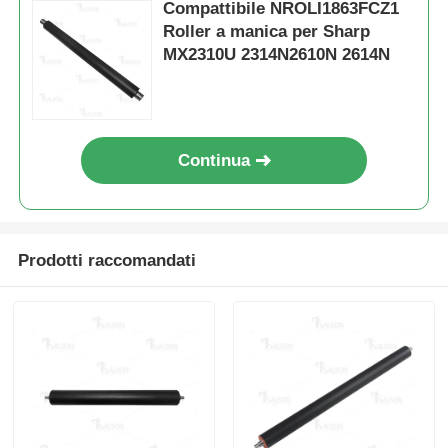
Compattibile NROLI1863FCZ1
Roller a manica per Sharp
Chip toner Kyocera
MX2310U 2314N2610N 2614N
Chip toner Samsung
Continua
Chip toner Canon
Toner Chip OKI
Prodotti raccomandati
Fratello Toner Chip
Chip Toner Minolta
Ricoh Toner Chip