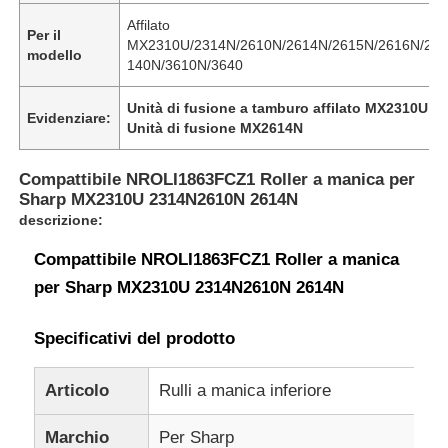
Affilato
Per il
MX2310U/2314N/2610N/2614N/2615N/2616N/264
modello
140N/3610N/3640
Unità di fusione a tamburo affilato MX2310U
,
R
Evidenziare:
Unità di fusione MX2614N
Compattibile NROLI1863FCZ1 Roller a manica per
Sharp MX2310U 2314N2610N 2614N
descrizione:
Compattibile NROLI1863FCZ1 Roller a manica
per Sharp MX2310U 2314N2610N 2614N
Specificativi del prodotto
Articolo
Rulli a manica inferiore
Marchio
Per Sharp