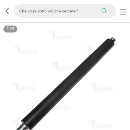
2
/
5