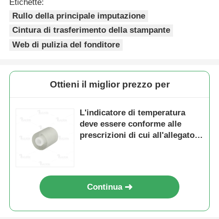
Etichette:
Rullo della principale imputazione
Contattaci
Cintura di trasferimento della stampante
Web di pulizia del fonditore
notizie
Ottieni il miglior prezzo per
Tutti i casi
L'indicatore di temperatura
Richiedere un preventivo
deve essere conforme alle
prescrizioni di cui all'allegato I,
punto 3, del regolamento (CE)
HP TONER CHIP
n. 1272/2008 del Parlamento
europeo e del Consiglio.
Chip toner Xerox
Continua
Chip toner Lexmark