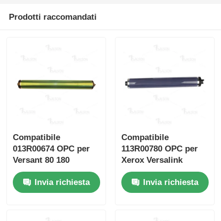
Prodotti raccomandati
Chip toner Kyocera
Chip toner Samsung
Chip toner Canon
Toner Chip OKI
Compatibile
Compatibile
013R00674 OPC per
113R00780 OPC per
Fratello Toner Chip
Versant 80 180
Xerox Versalink
C7020 c7025 C7030
Invia richiesta
Invia richiesta
Chip Toner Minolta
C7000
Ricoh Toner Chip