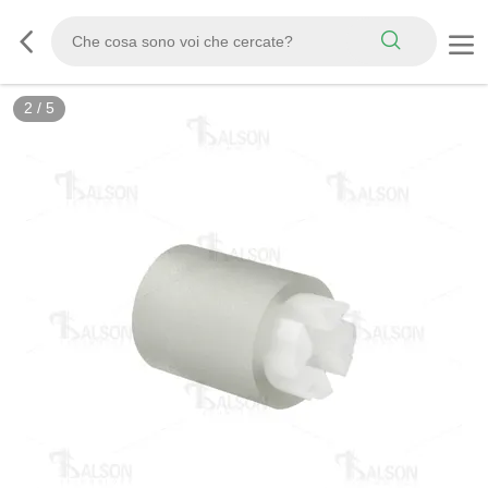
2
/
5