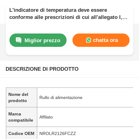
L'indicatore di temperatura deve essere
conforme alle prescrizioni di cui all'allegato I,
punto 3, del regolamento (CE) n. 1272/2008 del
Parlamento europeo e del Consiglio.
chatta ora
Miglior prezzo
DESCRIZIONE DI PRODOTTO
Nome del
Rullo di alimentazione
prodotto
Marca
Affilato
compatibile
Codice OEM
NROLR2126FCZZ