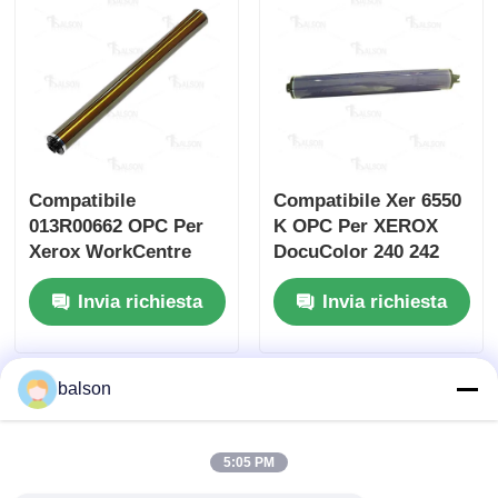
Chip nitido
Parti di stampanti e fotocopiatrici
Unità di batteria e fusibile
Compatibile
Compatibile Xer 6550
013R00662 OPC Per
K OPC Per XEROX
Xerox WorkCentre
DocuColor 240 242
Cartuccia toner
7525 7530 7535
250 252
Invia richiesta
Invia richiesta
Chip Pantum
balson
5:05 PM