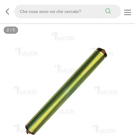
2
/
5