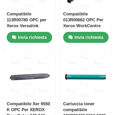
Compatibile
Compatibile
Contattaci
113R00780 OPC per
013R00662 OPC Per
Xerox Versalink
Xerox WorkCentre
notizie
C7020 c7025 C7030
7525 7530 7535
Invia richiesta
Invia richiesta
C7000
Tutti i casi
Richiedere un preventivo
HP TONER CHIP
Chip toner Xerox
Compatibile Xer 6550
Cartuccia toner
K OPC Per XEROX
compatibile
Chip toner Lexmark