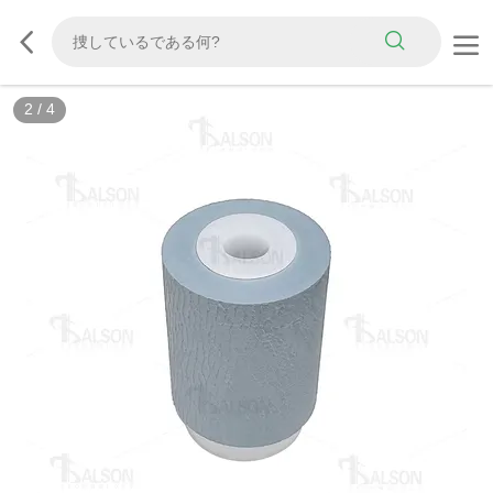
2
/
4