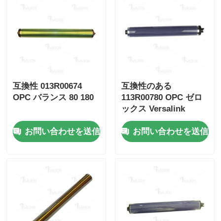
シャープチップ
印刷機とコピー機の部品
互換性 013R00674
互換性のある
ドラム＆フューザーユニット
OPC バランス 80 180
113R00780 OPC ゼロ
ックス Versalink
トナーカートリッジ
C7020 c7025 C7030
お問い合わせを送信
お問い合わせを送信
C7000
パントムチップ