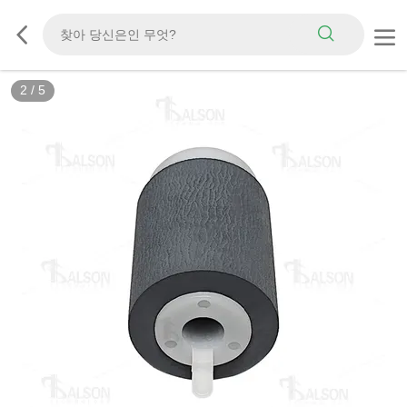
2
/
5