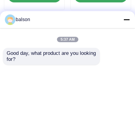
날카로운 칩
balson
프린터 및 복사기 부품
5:37 AM
드럼 & 퓨저 유닛
Good day, what product are you looking 
for?
토너 카트리지
Sharp
호환되는 Sharp
NROLR1509FCZ1 피드
NROLR1796FCZZ
롤러
NROLR1476FCZZ
판텀 칩
M350/351/450/455/3511
NROLR2243FCZZ Doc
문의 보내기
문의 보내기
Feeder 분리 롤러
홈
사이트맵
연락처
Desktop Site
사이트맵
개인정보 보호 정책