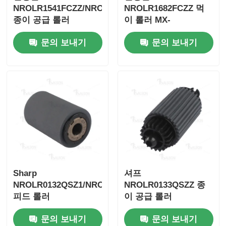
NROLR1541FCZZ/NROLR1541FCAZ
NROLR1682FCZZ 먹
종이 공급 롤러
이 롤러 MX-
키오세라 토너 칩
M1100/M850/M950
문의 보내기
문의 보내기
삼성 톤 칩
캐논 토너 칩
OKI 토너 칩
브라더 토너 칩
Sharp
셔프
NROLR0132QSZ1/NROLR0055QSZZ
NROLR0133QSZZ 종
미놀타 토너 칩
피드 롤러
이 공급 롤러
ARM257/ARM317/MX-
리코 토너 칩
문의 보내기
문의 보내기
M260