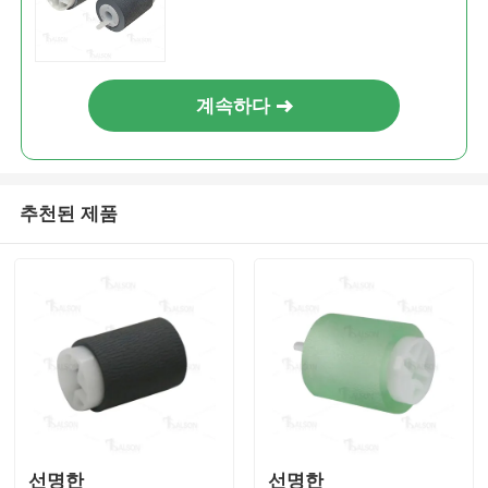
ARM355을위한 분리 롤러
연락처
계속하다
뉴스
모든 케이스
추천된 제품
견적 요청
HP 토너 칩
제로엑스 톤 칩
렉스마크 토너 칩
선명한
선명한