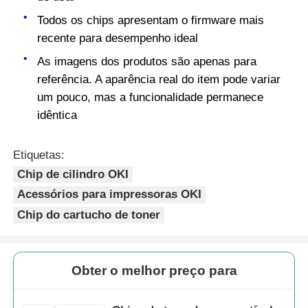
Todos os chips apresentam o firmware mais
Chipe de tônico Kyocera
recente para desempenho ideal
As imagens dos produtos são apenas para
referência. A aparência real do item pode variar
Chip de tonificador Samsung
um pouco, mas a funcionalidade permanece
idêntica
Chip de Toner Canon
Etiquetas:
Chip de toner OKI
Chip de cilindro OKI
Acessórios para impressoras OKI
Chip do Toner Brother
Chip do cartucho de toner
Chip de Toner Minolta
Obter o melhor preço para
Chip de Toner Ricoh