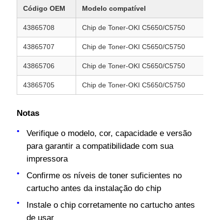
Código OEM
Modelo compatível
C
43865708
Chip de Toner-OKI C5650/C5750
E
Fale Conosco
43865707
Chip de Toner-OKI C5650/C5750
E
notícias
43865706
Chip de Toner-OKI C5650/C5750
E
43865705
Chip de Toner-OKI C5650/C5750
E
Todos os casos
Notas
Pedir um orçamento
Verifique o modelo, cor, capacidade e versão
para garantir a compatibilidade com sua
HP TONER CHIP
impressora
Confirme os níveis de toner suficientes no
Xerox Toner Chip
cartucho antes da instalação do chip
Instale o chip corretamente no cartucho antes
Chip de Toner Lexmark
de usar