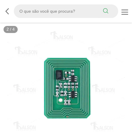
2
/
4