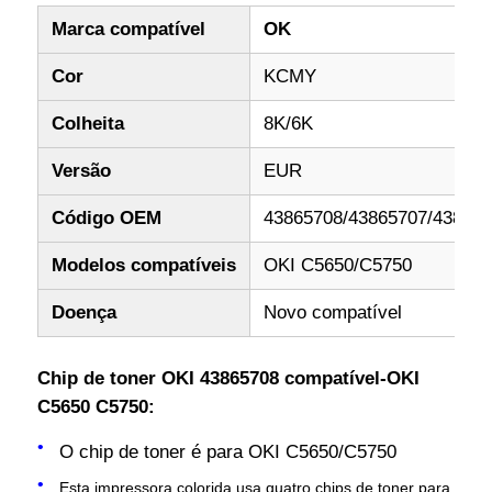
Marca compatível
OK
Cor
KCMY
Colheita
8K/6K
Versão
EUR
Código OEM
43865708/43865707/438657
Modelos compatíveis
OKI C5650/C5750
Doença
Novo compatível
Chip de toner OKI 43865708 compatível-OKI
C5650 C5750:
O chip de toner é para OKI C5650/C5750
Esta impressora colorida usa quatro chips de toner para