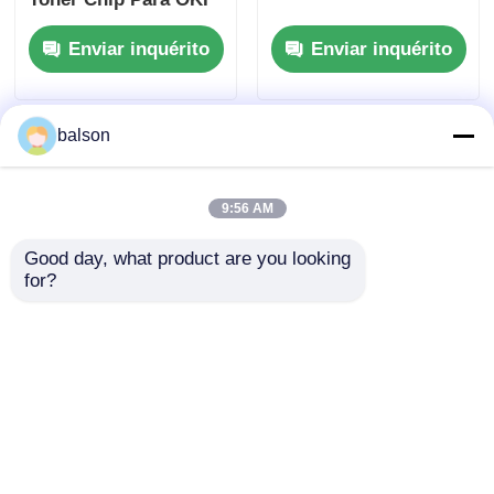
ES9431 ES9541 PRO
Enviar inquérito
Enviar inquérito
9541
balson
9:56 AM
Good day, what product are you looking 
for?
Chip de tonificador
Chipe OKI 46507504
compatível para OKI
C612n/C612dn
MC760 770 780 MFP
Enviar inquérito
Enviar inquérito