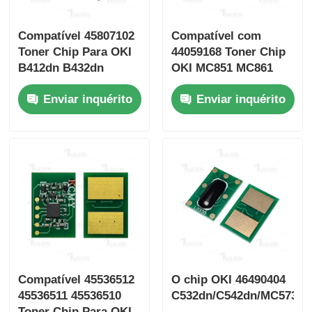
Compatível 45807102
Compatível com
Toner Chip Para OKI
44059168 Toner Chip
B412dn B432dn
OKI MC851 MC861
B512dn MB472dnw
MFP
Enviar inquérito
Enviar inquérito
MB492dn MB562dnw
Compatível 45536512
O chip OKI 46490404
45536511 45536510
C532dn/C542dn/MC573dn
Toner Chip Para OKI