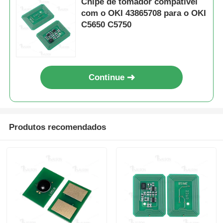
Chipe de tomador compatível
com o OKI 43865708 para o OKI
Chip Afiado
C5650 C5750
Partes de impressoras e copiadoras
Continue
Unidade de tambor e fusor
Cartucho de toner
Produtos recomendados
Chip Pantum