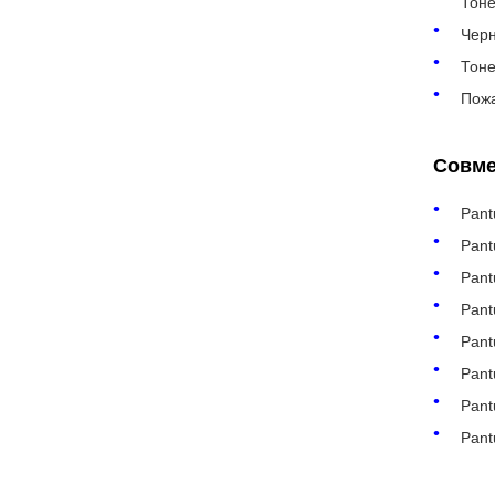
Тон
Черн
Тоне
Пожа
Совме
Pan
Pan
Pan
Pan
Pan
Pan
Pan
Pan