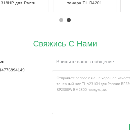
тонера TL R4201
C2315H для Pantum
Pantum для BP4210DN
BP2305W
BP4210DW BM4210DW
Свяжись С Нами
on
Впишите ваше сообщение
14776894149