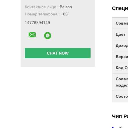
Контактное лицо :
Balson
Специ
Номер телефона :
+86
14776894149
Совме
Цвет
Доход
CHAT NOW
Верс
Код 
Совм
моде
Состо
Чип P