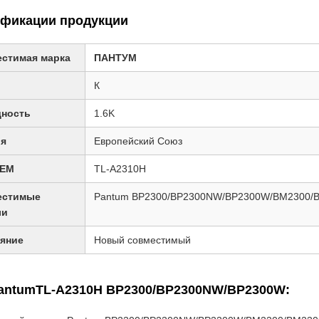
фикации продукции
стимая марка
ПАНТУМ
К
ность
1.6K
ия
Европейский Союз
OEM
TL-A2310H
естимые
Pantum BP2300/BP2300NW/BP2300W/BM2300
ли
яние
Новый совместимый
antumTL-A2310H BP2300/BP2300NW/BP2300W: