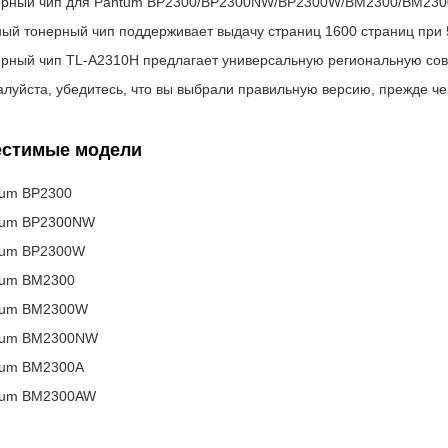
ерный чип для Pantum BP2300/BP2300NW/BP2300W/BM2300/BM2
ый тонерный чип поддерживает выдачу страниц 1600 страниц при
рный чип TL-A2310H предлагает универсальную региональную сов
луйста, убедитесь, что вы выбрали правильную версию, прежде чем
стимые модели
tum BP2300
tum BP2300NW
tum BP2300W
tum BM2300
tum BM2300W
tum BM2300NW
tum BM2300A
tum BM2300AW