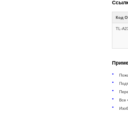
Ссылк
Код 
TL-A2
Приме
Пожа
Подт
Пере
Все 
Изоб