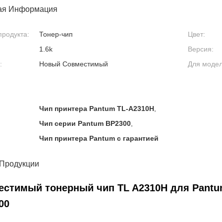
ая Информация
продукта:
Тонер-чип
Цвет:
1.6k
Версия:
:
Новый Совместимый
Для модел
Чип принтера Pantum TL-A2310H
,
Чип серии Pantum BP2300
,
Чип принтера Pantum с гарантией
 Продукции
естимый тонерный чип TL A2310H для Pant
00