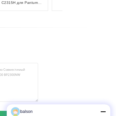
Чип для Pantum
BP5200DN BP5200DW
BM5220ADW
BM5220ADN
balson