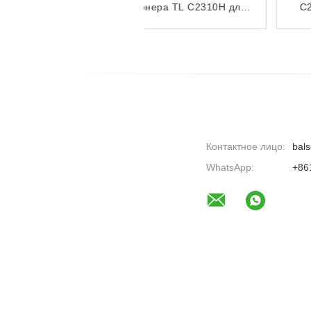
тонера TL C2310H для
C2318HP для Pantum
Pantum BM2300
BM1800 BM1800W
BM2300W BM2300A
BP1800 BP1800W
BM2300AW
Контактное лицо:
bals
WhatsApp:
+86