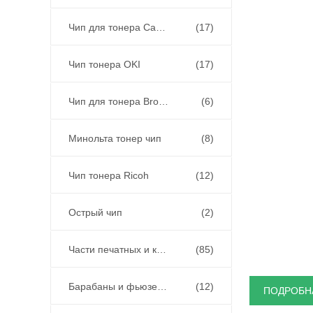
Чип для тонера Canon
(17)
Чип тонера OKI
(17)
Чип для тонера Brother
(6)
Минольта тонер чип
(8)
Чип тонера Ricoh
(12)
Острый чип
(2)
Части печатных и копировальных машин
(85)
Барабаны и фьюзеры
(12)
ПОДРОБН