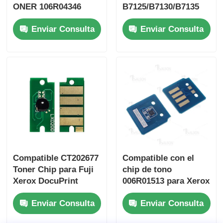
ONER 106R04346
B7125/B7130/B7135
para Xerox B215 B210
Chip afilado
Enviar Consulta
Enviar Consulta
B205
Partes de impresoras y copiadoras
Unidad de tambor y fusible
Cartucho de tóner
Chips de Pantum
Compatible CT202677
Compatible con el
Toner Chip para Fuji
chip de tono
Xerox DocuPrint
006R01513 para Xerox
CM310 z CP310 dw
WC 7525 7530 7535
Enviar Consulta
Enviar Consulta
7545