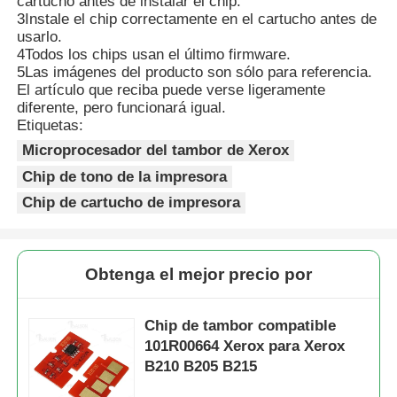
cartucho antes de instalar el chip.
3Instale el chip correctamente en el cartucho antes de
usarlo.
Contacto
4Todos los chips usan el último firmware.
5Las imágenes del producto son sólo para referencia.
El artículo que reciba puede verse ligeramente
diferente, pero funcionará igual.
noticias
Etiquetas:
Microprocesador del tambor de Xerox
Todos los casos
Chip de tono de la impresora
Chip de cartucho de impresora
Solicitar una cotización
Obtenga el mejor precio por
Toner chip de HP
Chip de tambor compatible
Chip de tóner Xerox
101R00664 Xerox para Xerox
B210 B205 B215
Chip de tono de Lexmark