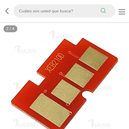
2
/
4