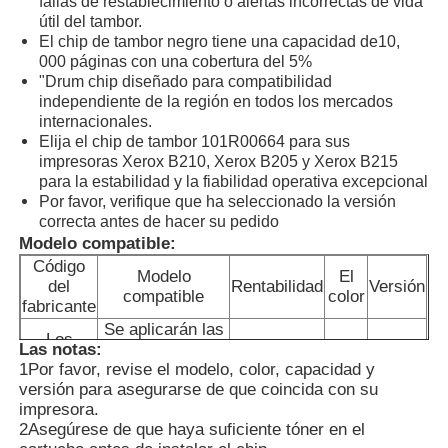
fallas de restablecimiento o alertas incorrectas de vida
útil del tambor.
El chip de tambor negro tiene una capacidad de
10,
000 páginas con una cobertura del 5%
"Drum chip diseñado para compatibilidad
independiente de la región en todos los mercados
internacionales.
Elija el chip de tambor 101R00664 para sus
impresoras Xerox B210, Xerox B205 y Xerox B215
para la estabilidad y la fiabilidad operativa excepcional
Por favor, verifique que ha seleccionado la versión
correcta antes de hacer su pedido
Modelo compatible:
Código
Modelo
El
del
Rentabilidad
Versión
compatible
color
fabricante
Inicio
Se aplicarán las
Los
siguientes
10K
DK
WW
Las notas:
demás:
medidas:
1Por favor, revise el modelo, color, capacidad y
Productos
versión para asegurarse de que coincida con su
impresora.
2Asegúrese de que haya suficiente tóner en el
Sobre nosotros