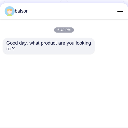
balson
5:40 PM
Good day, what product are you looking 
for?
Compatible
Compatible con el
013R00589 006R01182
006R01317 Toner
Chip de tambor y
Chip del centro de
tóner para Xerox
trabajo Xerox 7132
Enviar Consulta
Enviar Consulta
M123 C128 118 133
7232 7242
Inicio
Mapa del Sitio
Contactar Ahora
Desktop Site
Mapa del Sitio
Política de privacidad