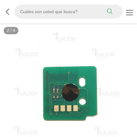
2
/
4