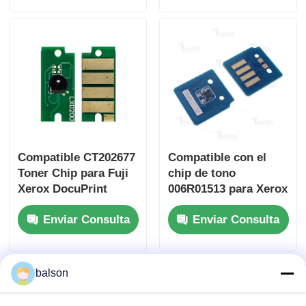
de la unidad
de control
de la unidad
de control.
Compatible CT202677
Compatible con el
Toner Chip para Fuji
chip de tono
Xerox DocuPrint
006R01513 para Xerox
CM310 z CP310 dw
WC 7525 7530 7535
Enviar Consulta
Enviar Consulta
7545
balson