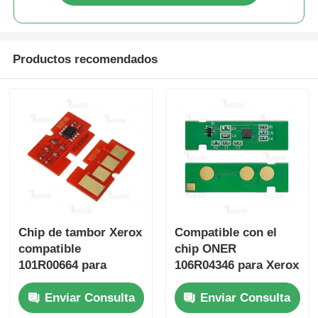
emisiones
de gases de
Chip afilado
efecto
Productos recomendados
invernadero.
Partes de impresoras y copiadoras
013R00687
El número
80K
- ¿
de unidades
Qué?
Unidad de tambor y fusible
de control
de la unidad
de control
Cartucho de tóner
de la unidad
de control
Chips de Pantum
de la unidad
Chip de tambor Xerox
Compatible con el
de control
compatible
chip ONER
de la unidad
101R00664 para
106R04346 para Xerox
de control
cartucho de tambor
B215 B210 B205
Enviar Consulta
Enviar Consulta
Xerox
de la unidad
B210/B205/B215
de control