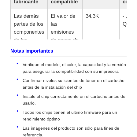
fabricante
compatible
color
Las demás
El valor de
34.3K
- ¿
Contacto
partes de los
las
Qué?
componentes
emisiones
noticias
de las
de gases de
máquinas
efecto
Notas importantes
invernadero
Todos los casos
es el valor
Verifique el modelo, el color, la capacidad y la versión
de las
para asegurar la compatibilidad con su impresora
Solicitar una cotización
emisiones
Confirmar niveles suficientes de tóner en el cartucho
de gases de
antes de la instalación del chip
Toner chip de HP
efecto
Instale el chip correctamente en el cartucho antes de
invernadero,
usarlo.
que es el
Todos los chips tienen el último firmware para un
Chip de tóner Xerox
valor de las
rendimiento óptimo
emisiones
Las imágenes del producto son sólo para fines de
Chip de tono de Lexmark
de gases de
referencia.