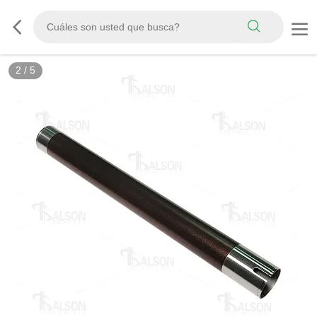
2
/
5