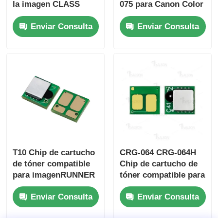
la imagen CLASS
075 para Canon Color
LBP162dw MF269dw
imageCLASS
Enviar Consulta
Enviar Consulta
Chip de tambor
LBP646Cdw
CRG051
LB647Cdw
T10 Chip de cartucho
CRG-064 CRG-064H
de tóner compatible
Chip de cartucho de
para imagenRUNNER
tóner compatible para
C1533iF C1538iF
i-SENSYS MF832Cdw
Enviar Consulta
Enviar Consulta
C1533P C1538P
LBP722Cdw
LBP722Cx