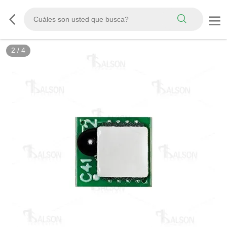
2
/
4