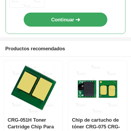
Chip afilado
Continuar
Partes de impresoras y copiadoras
Productos recomendados
Unidad de tambor y fusible
Cartucho de tóner
Chips de Pantum
CRG-051H Toner
Chip de cartucho de
Cartridge Chip Para
tóner CRG-075 CRG-