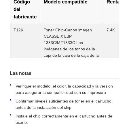
Código
Modelo compatible
Rentabili
del
Contacto
fabricante
T12K
Toner Chip-Canon imagen
7.4K
noticias
CLASSE X LBP
1333C/MF1333C Las
imágenes de los tonos de la
Todos los casos
caja de la caja de la caja de la
caja de la caja
Solicitar una cotización
Las notas
T12C
Toner Chip-Canon imagen
5.3K
CLASSE X LBP
Verifique el modelo, el color, la capacidad y la versión
1333C/MF1333C Las
Toner chip de HP
para asegurar la compatibilidad con su impresora
imágenes de los tonos de la
caja de la caja de la caja de la
Confirmar niveles suficientes de tóner en el cartucho
caja de la caja
Chip de tóner Xerox
antes de la instalación del chip
Instale el chip correctamente en el cartucho antes de
T12M
Toner Chip-Canon imagen
5.3K
usarlo.
CLASSE X LBP
Chip de tono de Lexmark