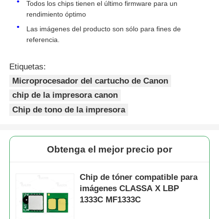
1333C/MF1333C Las
Todos los chips tienen el último firmware para un
imágenes de los tonos de la
rendimiento óptimo
caja de la caja de la caja de la
Chips de tóner de Kyocera
Las imágenes del producto son sólo para fines de
caja de la caja
referencia.
T12Y
Toner Chip-Canon imagen
5.3K
Chip de tóner Samsung
Etiquetas:
CLASSE X LBP
1333C/MF1333C Las
Microprocesador del cartucho de Canon
Chip de tono de Canon
imágenes de los tonos de la
chip de la impresora canon
caja de la caja de la caja de la
Chip de tono de la impresora
caja de la caja
Chip de tonificante OKI
Obtenga el mejor precio por
Chip de tóner Brother
Chip de tóner compatible para
Chip de tono de Minolta
imágenes CLASSA X LBP
1333C MF1333C
Chip de tonificante de Ricoh