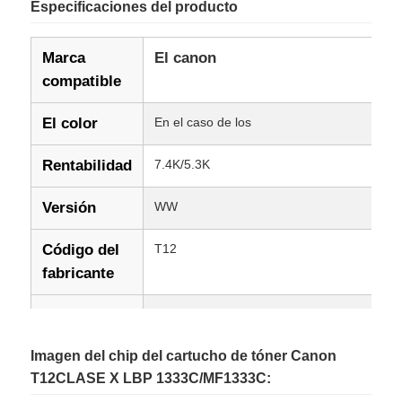
Especificaciones del producto
Marca
El canon
compatible
El color
En el caso de los
Rentabilidad
7.4K/5.3K
Versión
WW
Código del
T12
fabricante
Modelos
Imagen de CanonClase X LBP 1333C/MF1
compatibles
Imagen del chip del cartucho de tóner Canon
T12CLASE X LBP 1333C/MF1333C:
Condición
Nuevo compatible