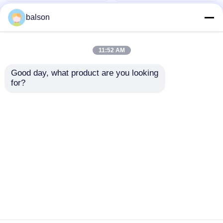
balson
11:52 AM
Good day, what product are you looking 
for?
CRG-071 CRG-071H
Chip de unidad de
Chip de cartucho de
tambor CRG-049 para
tóner compatible para
Canon imageCLASS
Caono MMGF272dw
LBP113w MF112
Enviar Consulta
Enviar Consulta
MMGF275dw
Cartucho de tambor
MLGBP121dn
CRG049
Inicio
Mapa del Sitio
Contactar Ahora
Desktop Site
Mapa del Sitio
Política de privacidad