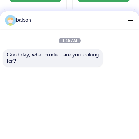
balson
1:15 AM
Good day, what product are you looking 
for?
Uyumlu 006R01513
Uyumlu 013R00589
Xerox WC 7525 7530
006R01182 Xerox
7535 7545 için toner
M123 C128 118 133
çipi
için Drum ve Toner
Talep Gönder
Talep Gönder
Çipi
Ana sayfa
Hakkımızda
Bize ulaşın
Desktop Site
Site Haritası
Gizlilik Politikası