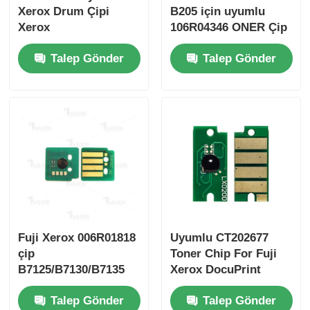
Xerox Drum Çipi
B205 için uyumlu
Xerox
106R04346 ONER Çip
B210/B205/B215
Talep Gönder
Talep Gönder
Drum Kartuşu İçin
Fuji Xerox 006R01818
Uyumlu CT202677
çip
Toner Chip For Fuji
B7125/B7130/B7135
Xerox DocuPrint
CM310 z CP310 dw
Talep Gönder
Talep Gönder