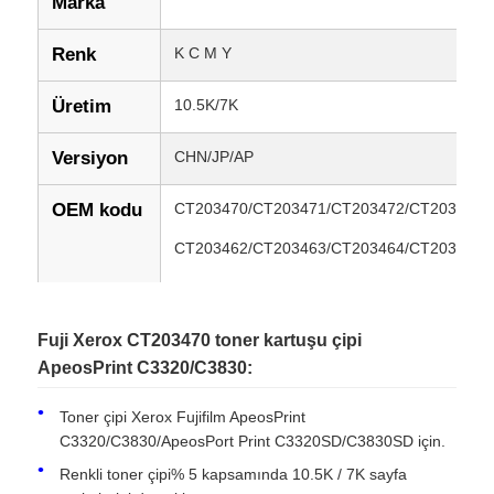
Marka
Renk
K C M Y
Üretim
10.5K/7K
Versiyon
CHN/JP/AP
OEM kodu
CT203470/CT203471/CT203472/CT203473
CT203462/CT203463/CT203464/CT203465
CT203466/CT203467/CT203468/CT203469
Fuji Xerox CT203470 toner kartuşu çipi
Uyumlu
Xerox Fujifilm ApeosPrint C3320/C3830/Apeos
ApeosPrint C3320/C3830:
C3320SD/C3830SD
Modeller
Toner çipi Xerox Fujifilm ApeosPrint
Durum
Yeni Uyumlu
C3320/C3830/ApeosPort Print C3320SD/C3830SD için.
Renkli toner çipi% 5 kapsamında 10.5K / 7K sayfa