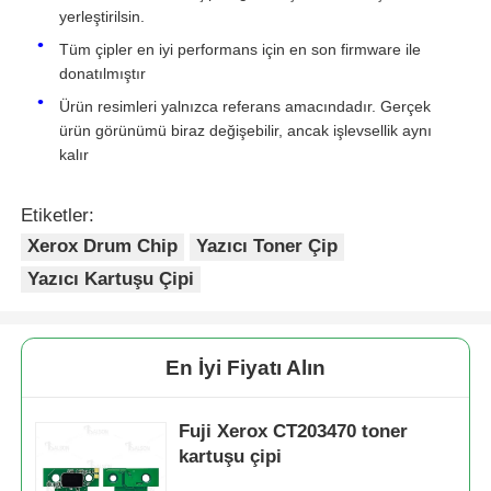
yerleştirilsin.
CT203463
TONER Chip-Xerox Fujifilm
7K.
ApeosPrint
Tüm çipler en iyi performans için en son firmware ile
Kyocera toner çipi
C3320/C3830/ApeosPort
donatılmıştır
Print C3320SD/C3830SD
Ürün resimleri yalnızca referans amacındadır. Gerçek
Samsung Toner Çipi
ürün görünümü biraz değişebilir, ancak işlevsellik aynı
CT203464
TONER Chip-Xerox Fujifilm
7K.
kalır
ApeosPrint
C3320/C3830/ApeosPort
Canon Toner Çipi
Print C3320SD/C3830SD
Etiketler:
Xerox Drum Chip
Yazıcı Toner Çip
CT203465
TONER Chip-Xerox Fujifilm
7K.
OKI Toner Çipi
Yazıcı Kartuşu Çipi
ApeosPrint
C3320/C3830/ApeosPort
Print C3320SD/C3830SD
Kardeş Toner Çipi
En İyi Fiyatı Alın
CT203466/CT203512
TONER Chip-Xerox Fujifilm
10.5K
ApeosPrint
Minolta Toner Chip
C3320/C3830/ApeosPort
Fuji Xerox CT203470 toner
Print C3320SD/C3830SD
kartuşu çipi
Ricoh Toner Çipi