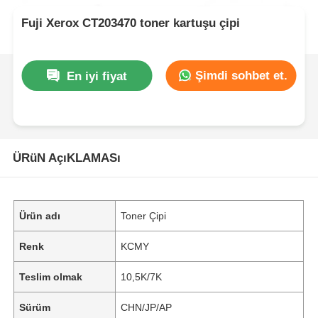
Fuji Xerox CT203470 toner kartuşu çipi
Şimdi sohbet et.
En iyi fiyat
ÜRüN AçıKLAMASı
Ürün adı
Toner Çipi
Renk
KCMY
Teslim olmak
10,5K/7K
Sürüm
CHN/JP/AP