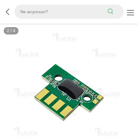
2
/
4