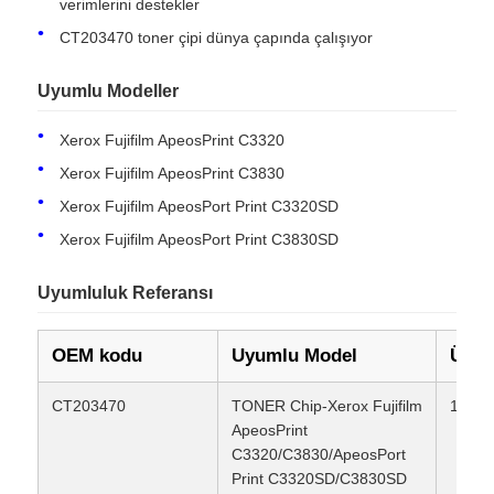
verimlerini destekler
CT203470 toner çipi dünya çapında çalışıyor
Uyumlu Modeller
Xerox Fujifilm ApeosPrint C3320
Xerox Fujifilm ApeosPrint C3830
Xerox Fujifilm ApeosPort Print C3320SD
Xerox Fujifilm ApeosPort Print C3830SD
Uyumluluk Referansı
Ana sayfa
OEM kodu
Uyumlu Model
Üret
CT203470
TONER Chip-Xerox Fujifilm
10.5K
Ürünler
ApeosPrint
C3320/C3830/ApeosPort
Print C3320SD/C3830SD
Hakkımızda