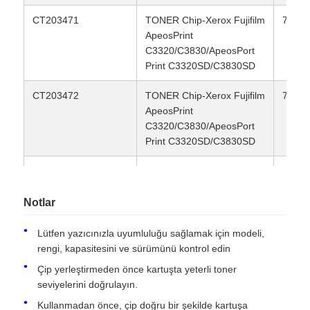
CT203471
TONER Chip-Xerox Fujifilm
7K.
ApeosPrint
Bize ulaşın
C3320/C3830/ApeosPort
Print C3320SD/C3830SD
Haberler
CT203472
TONER Chip-Xerox Fujifilm
7K.
ApeosPrint
C3320/C3830/ApeosPort
Tüm servis talepleri
Print C3320SD/C3830SD
Teklif isteği
CT203473
TONER Chip-Xerox Fujifilm
7K.
ApeosPrint
C3320/C3830/ApeosPort
Notlar
HP toner çipi
Print C3320SD/C3830SD
Lütfen yazıcınızla uyumluluğu sağlamak için modeli,
CT203462
TONER Chip-Xerox Fujifilm
10.5K
rengi, kapasitesini ve sürümünü kontrol edin
Xerox Toner Çip
ApeosPrint
Çip yerleştirmeden önce kartuşta yeterli toner
C3320/C3830/ApeosPort
seviyelerini doğrulayın.
Print C3320SD/C3830SD
Lexmark Toner Çip
Kullanmadan önce, çip doğru bir şekilde kartuşa