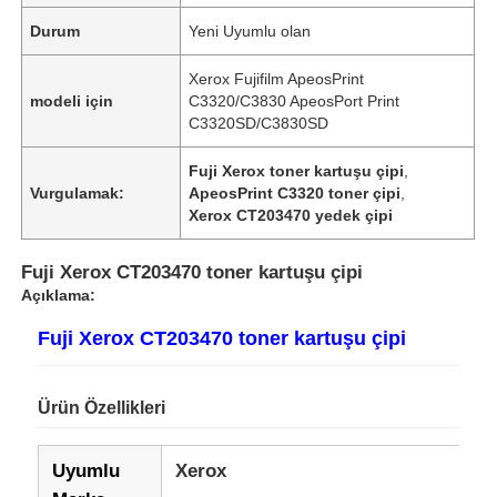
Durum
Yeni Uyumlu olan
Xerox Fujifilm ApeosPrint
modeli için
C3320/C3830 ApeosPort Print
C3320SD/C3830SD
Fuji Xerox toner kartuşu çipi
,
Vurgulamak:
ApeosPrint C3320 toner çipi
,
Xerox CT203470 yedek çipi
Fuji Xerox CT203470 toner kartuşu çipi
Açıklama:
Fuji Xerox CT203470 toner kartuşu çipi
Ürün Özellikleri
Uyumlu
Xerox