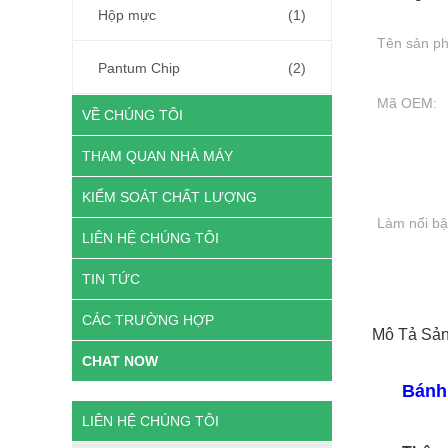
Hộp mực
(1)
Tên sản p
Pantum Chip
(2)
Mã OEM:
VỀ CHÚNG TÔI
THAM QUAN NHÀ MÁY
KIỂM SOÁT CHẤT LƯỢNG
Làm nổi bậ
LIÊN HỆ CHÚNG TÔI
TIN TỨC
CÁC TRƯỜNG HỢP
Mô Tả Sả
CHAT NOW
Bánh 
LIÊN HỆ CHÚNG TÔI