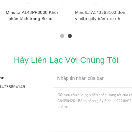
Minolta A143PP0000 Khối
Minolta A143563100 đơn
7330101
phân tách trang Bizhub
vị cấp giấy bánh xe nhận
ấp
223/283/363/423/DF-621
giấy
Hãy Liên Lạc Với Chúng Tôi
on
Nhập tin nhắn của bạn
14776894149