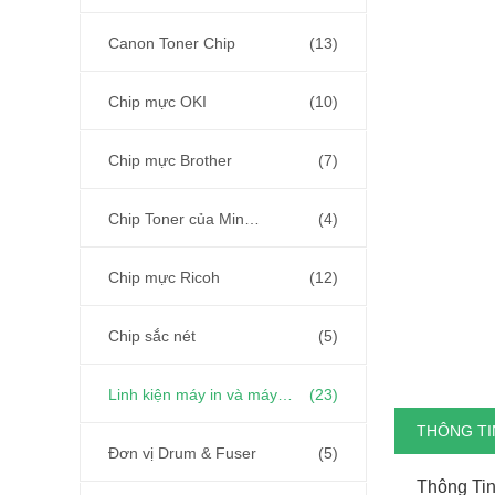
Canon Toner Chip
(13)
Chip mực OKI
(10)
Chip mực Brother
(7)
Chip Toner của Minolta
(4)
Chip mực Ricoh
(12)
Chip sắc nét
(5)
Linh kiện máy in và máy photocopy
(23)
THÔNG TIN
Đơn vị Drum & Fuser
(5)
Thông Tin