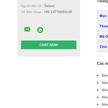
Thông
Người liên hệ :
Balson
Số điện thoại :
+86 14776894149
Mục
Thươ
Mã 
CHAT NOW
Tình
Các m
Min
Min
Min
Min
Min