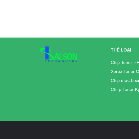
THỂ LOẠI
Chip Toner H
Xerox Toner C
Chip mực Lex
Chi-p Toner K