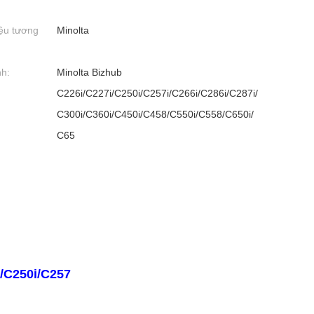
ệu tương
Minolta
nh:
Minolta Bizhub
C226i/C227i/C250i/C257i/C266i/C286i/C287i/
C300i/C360i/C450i/C458/C550i/C558/C650i/
C65
i/C250i/C257