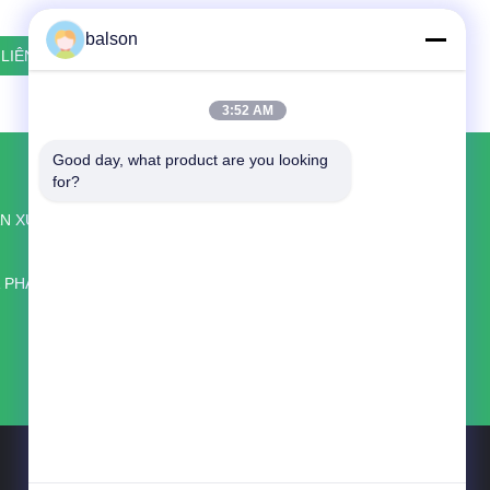
balson
3:52 AM
Good day, what product are you looking 
LIÊN HỆ VỚI CHÚNG TÔI
for?
Shenzhen Balson Technology Co., Ltd.
N XUẤT
Phòng 8318, Tầng 4, Tòa nhà
Wangcheng, Đường Longguan East, Khu
 PHÁT TRIỂN
Longhua, Thâm Quyến
86--14776894149
balson8@toner-chip.com