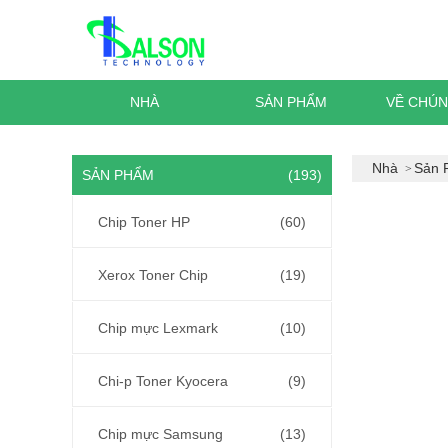
NHÀ
SẢN PHẨM
VỀ CHÚN
Nhà
Sản 
SẢN PHẨM
(193)
Chip Toner HP
(60)
Xerox Toner Chip
(19)
Chip mực Lexmark
(10)
Chi-p Toner Kyocera
(9)
Chip mực Samsung
(13)