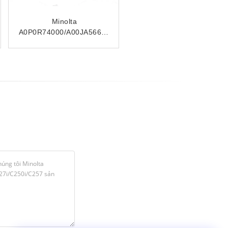
Minolta
A0P0R74000/A00JA56600
cuộn thức ăn Bizhub
552/652/C451