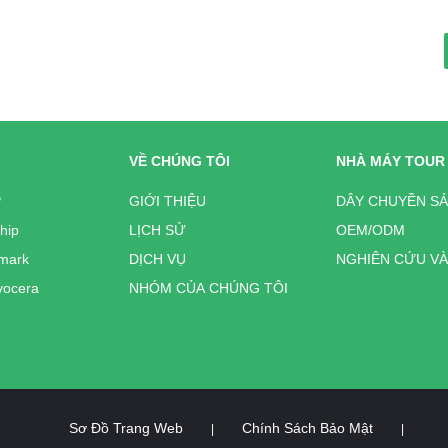
VỀ CHÚNG TÔI
NHÀ MÁY TOUR
P
GIỚI THIỆU
DÂY CHUYỀN SẢ
hip
LỊCH SỬ
OEM/ODM
mark
DỊCH VỤ
NGHIÊN CỨU VÀ
yocera
NHÓM CỦA CHÚNG TÔI
Sơ Đồ Trang Web
Chính Sách Bảo Mật
|
|