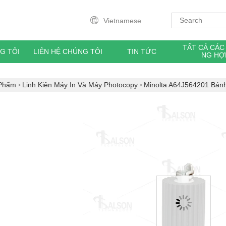
Vietnamese
TẤT CẢ CÁ
G TÔI
LIÊN HỆ CHÚNG TÔI
TIN TỨC
NG HỢ
Phẩm
Linh Kiện Máy In Và Máy Photocopy
Minolta A64J564201 Bánh