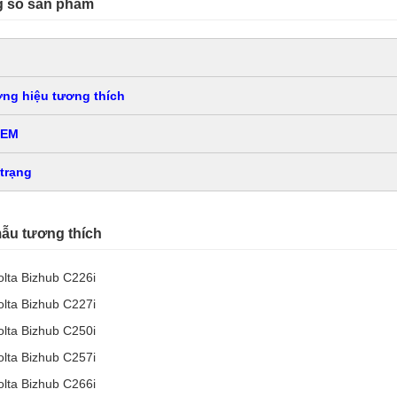
 số sản phẩm
ng hiệu tương thích
OEM
 trạng
ẫu tương thích
olta Bizhub C226i
olta Bizhub C227i
olta Bizhub C250i
olta Bizhub C257i
olta Bizhub C266i