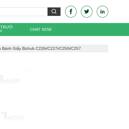
C TRƯỜ
CHAT NOW
P
 Bánh Giấy Bizhub C226i/C227i/C250i/C257