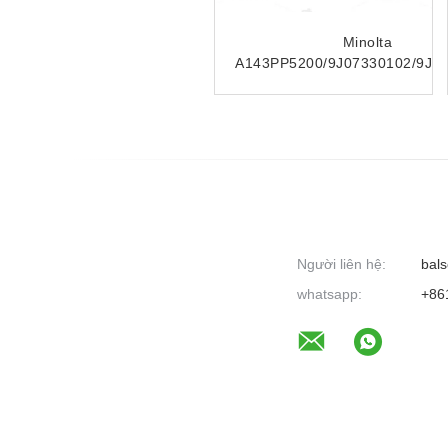
Bánh xe tách giấy Minolta
Minolta
9J07340901/A108563900
A143PP5200/9J07330102/9J0
Ống cuộn giấy cho bộ c
Người liên hệ:
bals
whatsapp:
+86