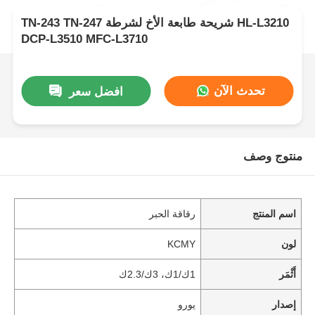
TN-243 TN-247 شريحة طابعة الأخ لشرطة HL-L3210
DCP-L3510 MFC-L3710
تحدث الآن
افضل سعر
منتوج وصف
اسم المنتج
رقاقة الحبر
لون
KCMY
أَثْمَر
1ك/1ك، 3ك/2.3ك
إصدار
يورو