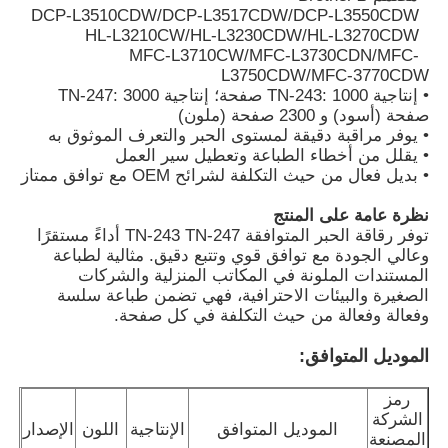
DCP-L3510CDW/DCP-L3517CDW/DCP-L3550CDW
HL-L3210CW/HL-L3230CDW/HL-L3270CDW
MFC-L3710CW/MFC-L3730CDN/MFC-
اتصل بنا
L3750CDW/MFC-3770CDW
• إنتاجية TN-243: 1000 صفحة؛ إنتاجية TN-247: 3000
صفحة (أسود) و 2300 صفحة (ملون)
أخبار
• يوفر مراقبة دقيقة لمستوى الحبر والتعرف الموثوق به
• يقلل من أخطاء الطباعة وتعطيل سير العمل
• بديل فعال من حيث التكلفة لشرائح OEM مع توافق ممتاز
جميع القضايا
نظرة عامة على المنتج
توفر رقاقة الحبر المتوافقة TN-243 TN-247 أداءً مستقرًا
طلب اقتباس
وعالي الجودة مع توافق قوي وتتبع دقيق. مثالية لطباعة
المستندات الملونة في المكاتب المنزلية والشركات
الصغيرة والبيئات الاحترافية، فهي تضمن طباعة سلسة
HP Toner Chip
وفعالة وفعالة من حيث التكلفة في كل صفحة.
الموديل المتوافق:
شريحة حبر زيروكس
رمز
الشركة
الموديل المتوافق
الإنتاجية
اللون
الإصدار
شريحة حبر ليكسمارك
المصنعة