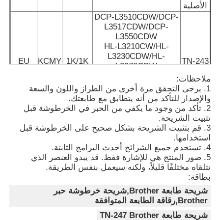
الأصلية
DCP-L3510CDW/DCP-
شريحة حبر كيوسيرا
L3517CDW/DCP-
L3550CDW
HL-L3210CW/HL-
L3230CDW/HL-
شريحة حبر سامسونج
EU
KCMY
1K/1K
TN-243
L3270CDW
MFC-L3710CW/MFC-
ملاحظات:
L3730CDN/MFC-
رقاقة حبر كانون
1. يرجى التحقق مرة أخرى من الطراز واللون والسعة
L3750CDW/MFC-
والإصدار للتأكد من أنه يتطابق مع طابعتك.
3770CDW
2. تأكد من وجود ما يكفي من الحبر في الخرطوشة قبل
DCP-L3510CDW/DCP-
تثبيت الشريحة.
رقاقة التونر OKI
L3517CDW/DCP-
3. قم بتثبيت الشريحة بشكل صحيح على الخرطوشة قبل
L3550CDW
استخدامها.
HL-L3210CW/HL-
4. تستخدم جميع الشرائح أحدث البرامج الثابتة.
شريحة حبر طابعة Brother
L3230CDW/HL-
5. صور المنتج هي للإشارة فقط. قد يبدو العنصر الذي
EU
KCMY
3K/2.3K
TN-247
L3270CDW
تتلقاه مختلفًا قليلاً، ولكنه سيعمل بنفس الطريقة.
MFC-L3710CW/MFC-
بطاقة:
شريحة التونر من مينولتا
L3730CDN/MFC-
شريحة طابعة Brother,شريحة خرطوشة حبر
L3750CDW/MFC-
Brother,رقاقة الطابعة المتوافقة
3770CDW
رقاقة حبر ريكو
شريحة طابعة TN-247 Brother