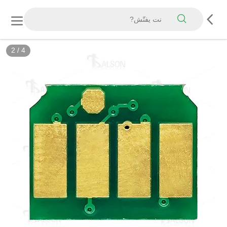
2
/
4