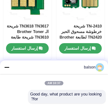
TN-2410 شريحة
TN3618 TN3617 شريحة
خرطوشة مسحوق الحبر
الـ Brother Toner
TN2420 لطابعة Brother
TN3610 شريحة طابعة
HL-L2350DW
متوافقة مع MFC-
إرسال استفسار
إرسال استفسار
L6915DW
L2710DW L2530DW
balson
10:37 AM
Good day, what product are you looking 
for?