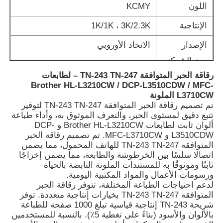
اللون
KCMY
الإنتاجية
1K/1K ، 3K/2.3K
الإصدار
الاتحاد الأوروبي
رمز الشركة
TN-243, TN-247
المصنعة الأصلية
رقاقة الحبر المتوافقة TN-243 TN-247 – لطابعات
Brother HL-L3210CW / DCP-L3510CDW / MFC-
L3710CW الملونة
تم تصميم رقاقة الحبر المتوافقة TN-243 TN-247 لتوفير
تتبع دقيق لمستوى الحبر، والتعرف الموثوق به، وأداء طباعة
ألوان ثابت لطابعات Brother HL-L3210CW و DCP-
L3510CDW و MFC-L3710CW. تم تصميم رقاقة الحبر
المتوافقة TN-243 TN-247 للهاتف المحمول، مما يضمن
اتصالا سلسًا بين الخرطوشة والطابعة، مما يضمن إخراجًا
ثابتًا وموثوقًا به للمستندات الملونة النابضة بالحياة
ورسومات الأعمال والمواد المكتبية اليومية.
لدعم احتياجات الطباعة المختلفة، تتوفر رقاقة الحبر
المتوافقة TN-243 TN-247 بخيارات إنتاجية متعددة. توفر
شريحة TN-243 إنتاجية قياسية تبلغ 1000 صفحة للطباعة
بالألوان والأسود (بناءً على تغطية 5٪). بالنسبة للمستخدمين