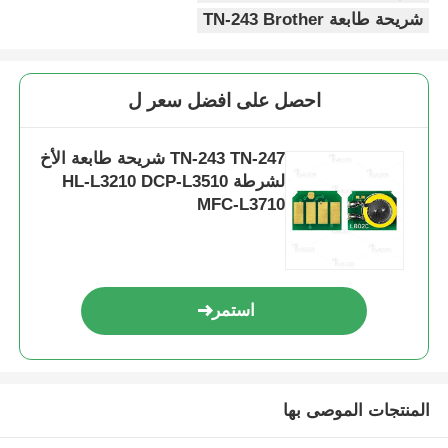
شريحة طابعة TN-243 Brother
شريحة حادة
احصل على افضل سعر ل
أجزاء الطابعات والنسخات
TN-243 TN-247 شريحة طابعة الأخ
وحدة الطبول والفيوزر
لشرطة HL-L3210 DCP-L3510
MFC-L3710
خرطوشة الحبر
رقاقة (بانتم)
استمر
المنتجات الموصى بها