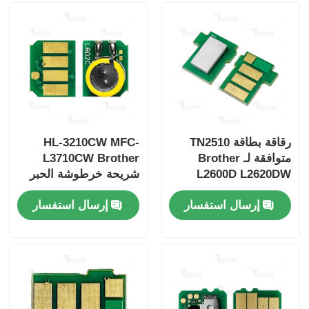
رقاقة بطاقة TN2510
HL-3210CW MFC-
متوافقة لـ Brother
L3710CW Brother
L2600D L2620DW
شريحة خرطوشة الحبر
TN223 TN227 NA
L2640DN L2800DN
إرسال استفسار
إرسال استفسار