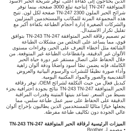
الذين يحتاجون إلى كفاءة أعلى، توفر شريحة الحبر الأسود
المتوافقة TN-247 إنتاجية تبلغ 3000 صفحة، بينما توفر
شرائح الحبر الملون TN-247 2300 صفحة لكل لون. تتيح
هذه المجموعة المرنة للمكاتب والمستخدمين المنزليين
والشركات الصغيرة إدارة أحجام الطباعة بكفاءة أكبر مع
تقليل تكرار الاستبدال.
تم تصميم رقاقة الحبر المتوافقة TN-243 TN-247 بتوافق
قوي، مما يساعد على التخلص من مشكلات الطباعة
الشائعة مثل أخطاء التعرف على الحبر، وقراءات مستوى
الألوان غير الدقيقة، وانقطاعات الطباعة غير المتوقعة. من
خلال الحفاظ على اتصال مستقر عبر دورة حياة الحبر
الكاملة، فإنه يضمن نصًا أسود واضحًا ودقة ألوان زاهية
وأداء صورة نظيفًا للنشرات والرسوم البيانية والعروض
التقديمية والصور والمواد المكتبية اليومية.
كبديل فعال من حيث التكلفة لشرائح OEM، توفر رقاقة
الحبر المتوافقة TN-243 TN-247 نتائج بجودة احترافية بجزء
منزل
بسيط من السعر. تساعد بنيتها المتينة وقدرات المراقبة
الدقيقة على الحفاظ على سير عمل طباعة سلس، مما
يجعلها خيارًا مثاليًا للمستخدمين الذين يطالبون بإخراج ألوان
المنتجات
عالي الجودة دون تكاليف طباعة مفرطة.
الميزات الرئيسية لرقاقة الحبر المتوافقة TN-243 TN-247
حول بنا
• مصمم لـ Brother