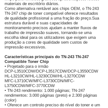
materiais de escritório diários.
Como alternativa rentável aos chips OEM, o TN-243
TN-247 chip de toner compatível oferece resultados
Fale Conosco
de qualidade profissional a uma fração do preço.Sua
estrutura durável e suas capacidades de
monitoramento precisos ajudam a manter fluxos de
notícias
trabalho de impressão suaves, tornando-se uma
escolha ideal para os utilizadores que exigem uma
produção a cores de qualidade sem custos de
Todos os casos
impressão excessivos.
Características principais do TN-243 TN-247
Pedir um orçamento
Compatible Toner Chip
• Projetado para o irmão
DCP-L3510CDW/DCP-L3517CDW/DCP-L3550CDW
HP TONER CHIP
HL-L3210CW/HL-L3230CDW/HL-L3270CDW
MFC-L3710CW/MFC-L3730CDN/MFC-
L3750CDW/MFC-3770CDW
Xerox Toner Chip
• TN-243 rendimento: 1.000 páginas; TN-247
rendimentos: 3.000 páginas (preto) e 2.300 páginas
(color)
• Oferece um controlo preciso do nível do toner e um
Chip de Toner Lexmark