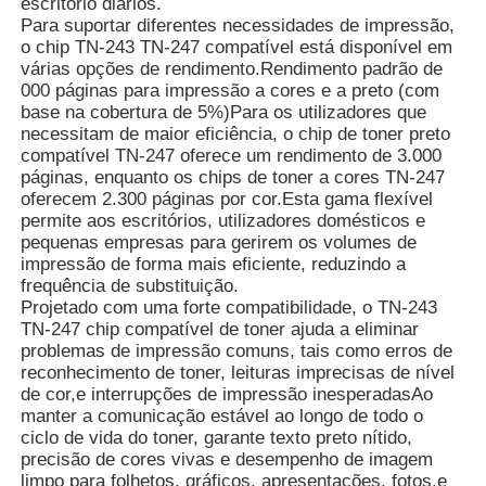
escritório diários.
Para suportar diferentes necessidades de impressão,
o chip TN-243 TN-247 compatível está disponível em
várias opções de rendimento.Rendimento padrão de
000 páginas para impressão a cores e a preto (com
base na cobertura de 5%)Para os utilizadores que
necessitam de maior eficiência, o chip de toner preto
compatível TN-247 oferece um rendimento de 3.000
páginas, enquanto os chips de toner a cores TN-247
oferecem 2.300 páginas por cor.Esta gama flexível
permite aos escritórios, utilizadores domésticos e
pequenas empresas para gerirem os volumes de
impressão de forma mais eficiente, reduzindo a
frequência de substituição.
Projetado com uma forte compatibilidade, o TN-243
TN-247 chip compatível de toner ajuda a eliminar
Casa
problemas de impressão comuns, tais como erros de
reconhecimento de toner, leituras imprecisas de nível
de cor,e interrupções de impressão inesperadasAo
Produtos
manter a comunicação estável ao longo de todo o
ciclo de vida do toner, garante texto preto nítido,
precisão de cores vivas e desempenho de imagem
Quem Somos
limpo para folhetos, gráficos, apresentações, fotos,e