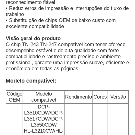
reconhecimento fiável
• Reduz erros de impressão e interrupções do fluxo de
trabalho
Chipe de tônico Kyocera
• Substituição de chips OEM de baixo custo com
excelente compatibilidade
Chip de tonificador Samsung
Visão geral do produto
O chip TN-243 TN-247 compatível com toner oferece
desempenho estável e de alta qualidade com forte
Chip de Toner Canon
compatibilidade e rastreamento preciso.e ambiente
profissional, garante uma impressão suave, eficiente e
econômica em todas as páginas.
Chip de toner OKI
Modelo compatível:
Chip do Toner Brother
Código
Modelo
Rendimento
Cores
Versão
OEM
compatível
DCP-
Chip de Toner Minolta
L3510CDW/DCP-
L3517CDW/DCP-
L3550CDW
Chip de Toner Ricoh
HL-L3210CW/HL-