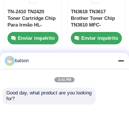
TN-2410 TN2420
TN3618 TN3617
Toner Cartridge Chip
Brother Toner Chip
Para Irmão HL-
TN3610 MFC-
L2350DW L2710DW
L6915DW Chip de
Enviar inquérito
Enviar inquérito
L2530DW
impressora
compatível
balson
3:41 PM
Good day, what product are you looking 
for?
TN3602 TN3612 Toner
Cartridge Chip Para
DCP-L5512DN MFC-