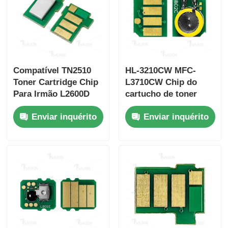
Compatível TN2510
HL-3210CW MFC-
Toner Cartridge Chip
L3710CW Chip do
Para Irmão L2600D
cartucho de toner
L2620DW L2640DN
Brother TN223 TN227
Enviar inquérito
Enviar inquérito
L2800DN
NA