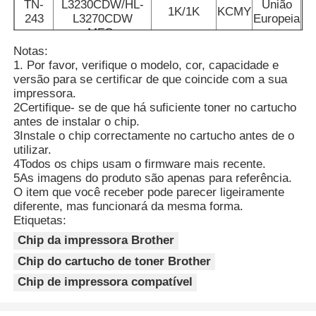
TN-
L3230CDW/HL-
União
1K/1K
KCMY
243
L3270CDW
Europeia
MFC-
Chip Afiado
L3710CW/MFC-
Notas:
L3730CDN/MFC-
1. Por favor, verifique o modelo, cor, capacidade e
L3750CDW/MFC-
Partes de impressoras e copiadoras
versão para se certificar de que coincide com a sua
3770CDW
impressora.
DCP-
2Certifique- se de que há suficiente toner no cartucho
L3510CDW/DCP-
antes de instalar o chip.
Unidade de tambor e fusor
L3517CDW/DCP-
3Instale o chip correctamente no cartucho antes de o
L3550CDW
utilizar.
HL-L3210CW/HL-
4Todos os chips usam o firmware mais recente.
Cartucho de toner
TN-
L3230CDW/HL-
União
5As imagens do produto são apenas para referência.
3K/2.3K
KCMY
247
L3270CDW
Europeia
O item que você receber pode parecer ligeiramente
MFC-
diferente, mas funcionará da mesma forma.
Chip Pantum
L3710CW/MFC-
Etiquetas:
L3730CDN/MFC-
Chip da impressora Brother
L3750CDW/MFC-
3770CDW
Chip do cartucho de toner Brother
Chip de impressora compatível