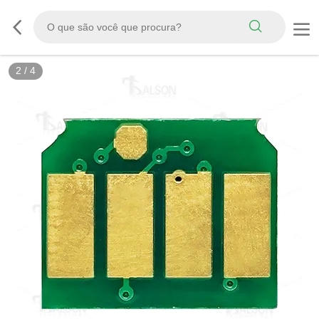
2
/
4