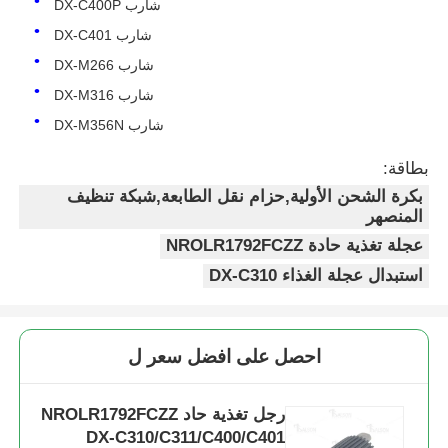
شارب DX-C400P
شارب DX-C401
شارب DX-M266
شارب DX-M316
شارب DX-M356N
بطاقة:
بكرة الشحن الأولية,حزام نقل الطابعة,شبكة تنظيف
المنصهر
عجلة تغذية حادة NROLR1792FCZZ
استبدال عجلة الغذاء DX-C310
منزل
احصل على افضل سعر ل
المنتجات
رجل تغذية حاد NROLR1792FCZZ
DX-C310/C311/C400/C401
حول بنا