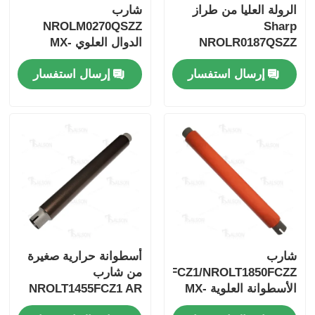
الرولة العليا من طراز
شارب
NROLM0270QSZZ
Sharp
شريحة حبر كيوسيرا
NROLR0187QSZZ
الدوال العلوي MX-
B350P/MX-
1808/2008/2048/4818
إرسال استفسار
إرسال استفسار
B350W/MX-B355W
شريحة حبر سامسونج
رقاقة حبر كانون
رقاقة التونر OKI
شريحة حبر طابعة Brother
شارب
أسطوانة حرارية صغيرة
شريحة التونر من مينولتا
NROLT1850FCZ1/NROLT1850FCZZ
من شارب
الأسطوانة العلوية MX-
NROLT1455FCZ1 AR
رقاقة حبر ريكو
M550/M620/M700
M623N/M623U/M753N/M753U