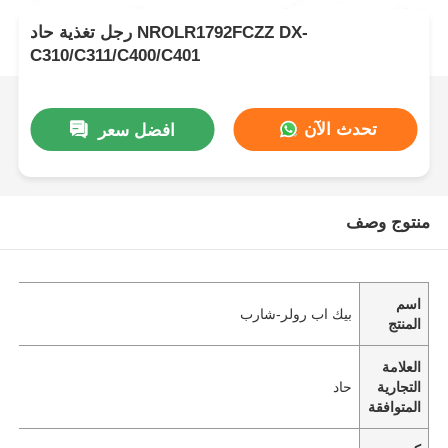
رجل تغذية حاد NROLR1792FCZZ DX-
C310/C311/C400/C401
تحدث الآن
افضل سعر
منتوج وصف
اسم
بيك اب رولر-شارب
المنتج
العلامة
التجارية
حاد
المتوافقة