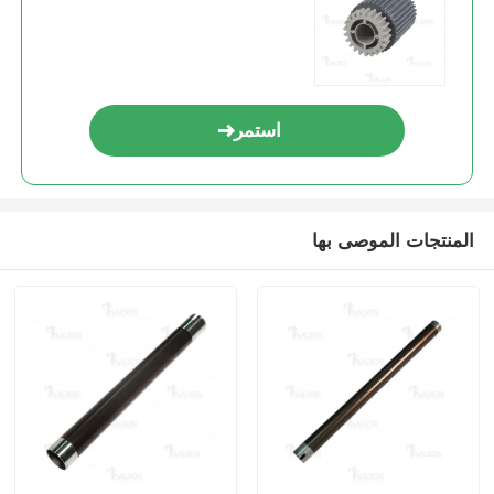
اتصل بنا
استمر
أخبار
جميع القضايا
المنتجات الموصى بها
طلب اقتباس
HP Toner Chip
شريحة حبر زيروكس
شريحة حبر ليكسمارك