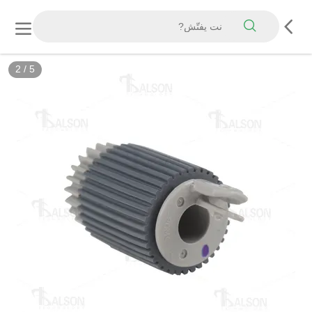
2
/
5