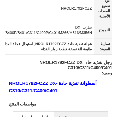
كود
تصنيع
NROLR1792FCZZ
المعدات
الأصلية
شارب DX-
للنموذج
401/B400P/B401/C311/C400P/C401/M266/M316/M356N
تسليط
عجلة تغذية حادة NROLR1792FCZZ
,
استبدال عجلة الغذاء DX-C310
الضوء:
طابعة آلة نسخة قطعة رولر الغذاء
رجل تغذية حاد NROLR1792FCZZ DX-
C310/C311/C400/C401
وصف:
أسطوانة تغذية حادة NROLR1792FCZZ DX-
C310/C311/C400/C401
مواصفات المنتج