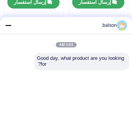
إرسال استفسار
إرسال استفسار
شريحة حادة
balson
أجزاء الطابعات والنسخات
3:03 AM
وحدة الطبول والفيوزر
Good day, what product are you looking 
for?
خرطوشة الحبر
رجل أعلى حاد
شارب
NROLI0030QSZZ/NROLI0030FCZZ/AR160UH/AR-
NROLT1549FCZZ
رقاقة (بانتم)
160UH
الدوال العلوي AR-
M280/AR-M350/AR-
إرسال استفسار
إرسال استفسار
M350N/M355N
منزل
حول نا
اتصل بنا
Desktop Site