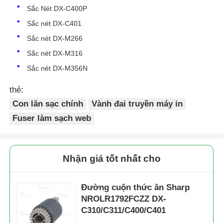
Sắc Nét DX-C400P
Sắc nét DX-C401
Sắc nét DX-M266
Sắc nét DX-M316
Sắc nét DX-M356N
thẻ:
Con lăn sạc chính
Vành đai truyền máy in
Fuser làm sạch web
Nhà
Nhận giá tốt nhất cho
Đường cuộn thức ăn Sharp
Sản phẩm
NROLR1792FCZZ DX-
C310/C311/C400/C401
Về chúng tôi