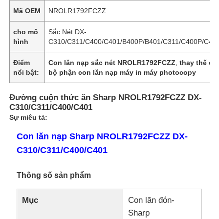
Mã OEM
NROLR1792FCZZ
cho mô
Sắc Nét DX-
hình
C310/C311/C400/C401/B400P/B401/C311/C400P/C4
Điểm
Con lăn nạp sắc nét NROLR1792FCZZ
,
thay thế co
nổi bật:
bộ phận con lăn nạp máy in máy photocopy
Đường cuộn thức ăn Sharp NROLR1792FCZZ DX-
C310/C311/C400/C401
Sự miêu tả:
Con lăn nạp Sharp NROLR1792FCZZ DX-
C310/C311/C400/C401
Thông số sản phẩm
Mục
Con lăn đón-
Sharp