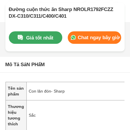
Đường cuộn thức ăn Sharp NROLR1792FCZZ
DX-C310/C311/C400/C401
Chat ngay bây giờ
Giá tốt nhất
Mô Tả SảN PHẩM
Tên sản
Con lăn đón- Sharp
phẩm
Thương
hiệu
Sắc
tương
thích