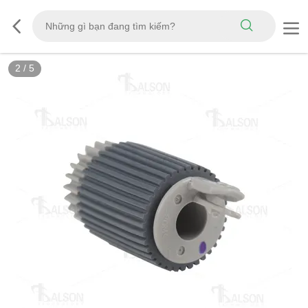
2
/
5