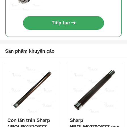
Liên hệ chúng tôi
Tiếp tục
Tin tức
Sản phẩm khuyến cáo
Tất cả các trường hợp
Yêu cầu báo giá
Chip Toner HP
Xerox Toner Chip
Con lăn trên Sharp
Sharp
Chip mực Lexmark
NROLR0187QSZZ
NROLM0270QSZZ con