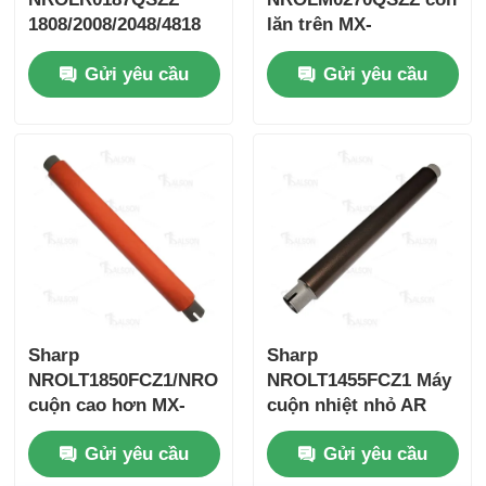
1808/2008/2048/4818
lăn trên MX-
B350P/MX-
Chi-p Toner Kyocera
Gửi yêu cầu
Gửi yêu cầu
B350W/MX-B355W
Chip mực Samsung
Canon Toner Chip
Chip mực OKI
Chip mực Brother
Sharp
Sharp
NROLT1850FCZ1/NROLT1850FCZZ
NROLT1455FCZ1 Máy
Chip Toner của Minolta
cuộn cao hơn MX-
cuộn nhiệt nhỏ AR
M623N/M623U/M753N/M753U
M550/M620/M700
Gửi yêu cầu
Gửi yêu cầu
Chip mực Ricoh