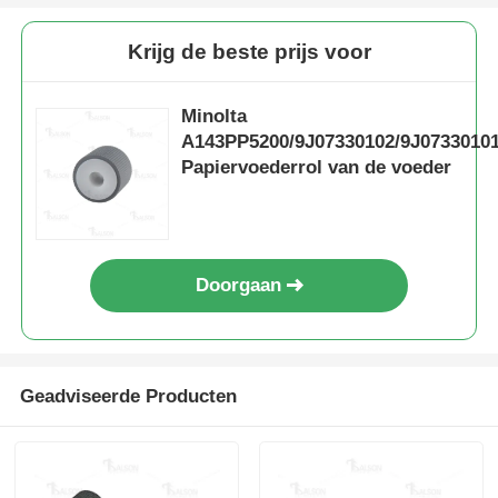
Krijg de beste prijs voor
Kyocera toner chip
Minolta
Samsung Toner Chip
A143PP5200/9J07330102/9J0733010
Papiervoederrol van de voeder
Canon Toner Chip
OKI Toner Chip
Doorgaan
Brother tonerchip
Geadviseerde Producten
Minolta Toner Chip
Ricoh Toner Chip