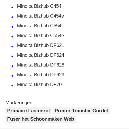
Minolta Bizhub C454
Minolta Bizhub C454e
Contacteer ons
Minolta Bizhub C554
nieuws
Minolta Bizhub C554e
Minolta Bizhub DF621
Alle Gevallen
Minolta Bizhub DF624
Minolta Bizhub DF628
Vraag een offerte aan
Minolta Bizhub DF629
Minolta Bizhub DF701
HP TONER CHIP
Markeringen:
Xerox Toner Chip
Primaire Lastenrol
Printer Transfer Gordel
Fuser het Schoonmaken Web
Lexmark Toner Chip