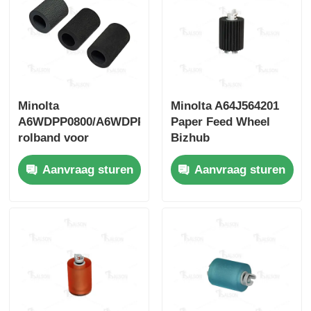
Scherpe chip
Onderdelen voor druk- en kopieermachines
Minolta
Minolta A64J564201
Drum & Fuser Unit
A6WDPP0800/A6WDPP1500
Paper Feed Wheel
rolband voor
Bizhub
papiervoeding
C226i/C227i/C250i/C257
Tonercartridge
Aanvraag sturen
Aanvraag sturen
Pantum Chip