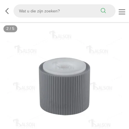
2
/
5