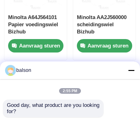
Minolta A64J564101
Minolta AA2J560000
Papier voedingswiel
scheidingswiel
Bizhub
Bizhub
C226i/C227i/C250i
C250i/C300i/C360i
Aanvraag sturen
Aanvraag sturen
balson
2:55 PM
Good day, what product are you looking 
for?
Minolta
Minolta A143PP0000
9J07340901/A108563900
Pagina Divider