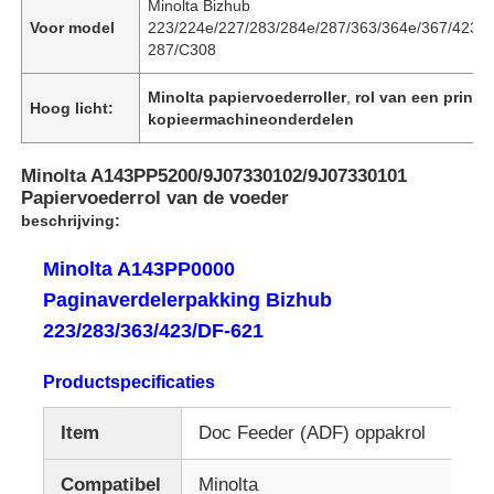
Minolta Bizhub
Voor model
223/224e/227/283/284e/287/363/364e/367/423/
287/C308
Minolta papiervoederroller
,
rol van een printe
Hoog licht:
kopieermachineonderdelen
Minolta A143PP5200/9J07330102/9J07330101
Papiervoederrol van de voeder
beschrijving:
Minolta A143PP0000
Paginaverdelerpakking Bizhub
223/283/363/423/DF-621
Productspecificaties
Item
Doc Feeder (ADF) oppakrol
Compatibel
Minolta