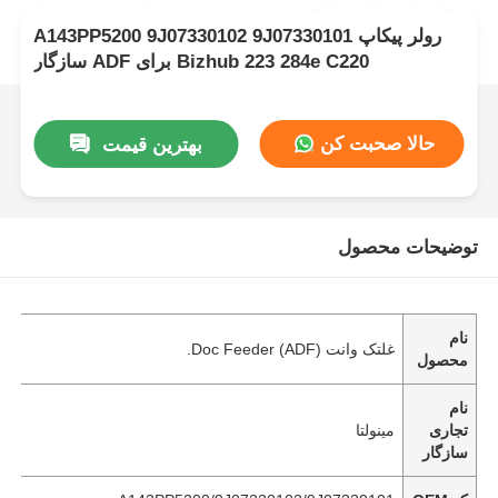
A143PP5200 9J07330102 9J07330101 رولر پیکاپ
سازگار ADF برای Bizhub 223 284e C220
حالا صحبت کن
بهترین قیمت
توضیحات محصول
نام
غلتک وانت Doc Feeder (ADF).
محصول
نام
تجاری
مینولتا
سازگار