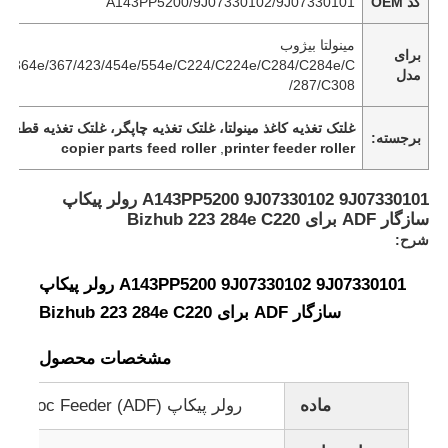
کد OEM
A143PP5200/9J07330102/9J07330101
مینولتا بیژوب
برای
63/364e/367/423/454e/554e/C224/C224e/C284/C284e/C
مدل
287/C308/
غلتک تغذیه کاغذ مینولتا، غلتک تغذیه چاپگر، غلتک تغذیه قطعا
برجسته:
copier parts feed roller
,
printer feeder roller
A143PP5200 9J07330102 9J07330101 رولر پیکاپ
سازگار ADF برای Bizhub 223 284e C220
شرح:
A143PP5200 9J07330102 9J07330101 رولر پیکاپ
سازگار ADF برای Bizhub 223 284e C220
مشخصات محصول
ماده
رولر پیکاپ Doc Feeder (ADF)