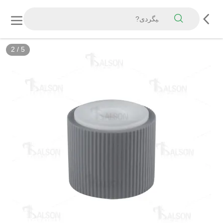
2
/
5