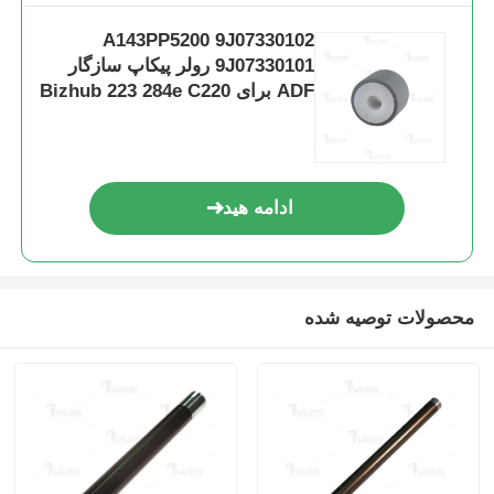
A143PP5200 9J07330102
تراشه تیز
9J07330101 رولر پیکاپ سازگار
ADF برای Bizhub 223 284e C220
قطعات پرینتر و دستگاه کپی
واحد درام و فیوزر
ادامه هید
کارتریج تونر
محصولات توصیه شده
چیپ پانتوم