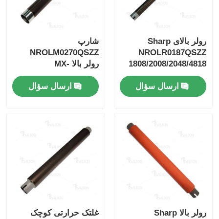
رولر بالای Sharp
شارپ
NROLM0270QSZZ
NROLR0187QSZZ
1808/2008/2048/4818
رولر بالا MX-
B350P/MX-
ارسال سؤال
ارسال سؤال
B350W/MX-B355W
رولر بالا Sharp
غلتک حرارتی کوچک