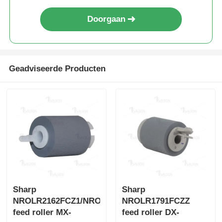
Doorgaan
Contacteer ons
nieuws
Geadviseerde Producten
Alle Gevallen
Vraag een offerte aan
HP TONER CHIP
Xerox Toner Chip
Sharp
Sharp
NROLR2162FCZ1/NROLR2162FCZZ
NROLR1791FCZZ
feed roller MX-
feed roller DX-
Lexmark Toner Chip