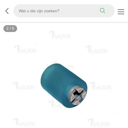
2
/
6