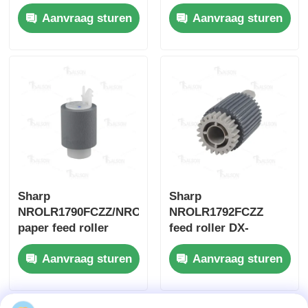
B350/MX-B350P/MX-
C310/C311/C400/C401
Aanvraag sturen
Aanvraag sturen
B350W
Kyocera toner chip
Samsung Toner Chip
Canon Toner Chip
OKI Toner Chip
Sharp
Sharp
Brother tonerchip
NROLR1790FCZZ/NROLR1790FCZ1
NROLR1792FCZZ
paper feed roller
feed roller DX-
C310/C311/C400/C401
Minolta Toner Chip
Aanvraag sturen
Aanvraag sturen
Ricoh Toner Chip