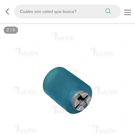
2
/
6