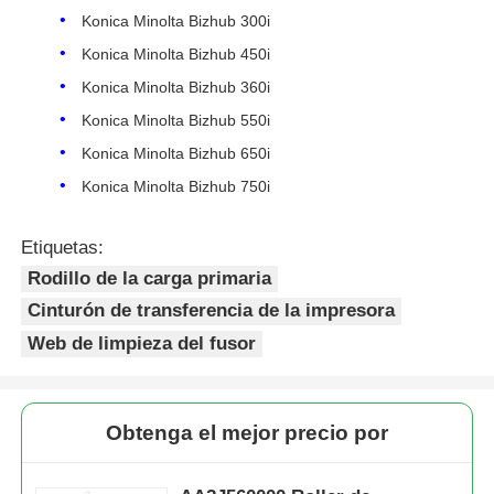
Konica Minolta Bizhub 300i
Konica Minolta Bizhub 450i
Konica Minolta Bizhub 360i
Konica Minolta Bizhub 550i
Konica Minolta Bizhub 650i
Konica Minolta Bizhub 750i
Etiquetas:
Rodillo de la carga primaria
Cinturón de transferencia de la impresora
Web de limpieza del fusor
Inicio
Productos
Obtenga el mejor precio por
Sobre nosotros