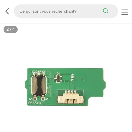
2
/
4