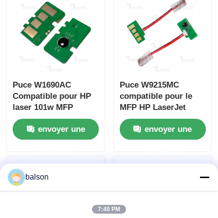
Puce W1690AC
Puce W9215MC
Compatible pour HP
compatible pour le
laser 101w MFP
MFP HP LaserJet
111nw
E78323 E78325
envoyer une
envoyer une
E78330
demande
demande
balson
7:40 PM