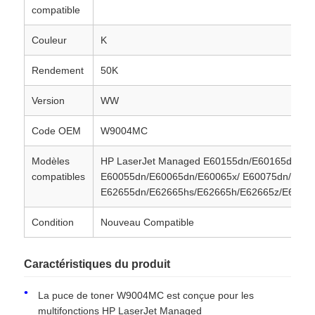
compatible
Couleur
K
Rendement
50K
Version
WW
Code OEM
W9004MC
Modèles
HP LaserJet Managed E60155dn/E60165dn/E6
compatibles
E60055dn/E60065dn/E60065x/ E60075dn/E60
E62655dn/E62665hs/E62665h/E62665z/E6267
Condition
Nouveau Compatible
Caractéristiques du produit
La puce de toner W9004MC est conçue pour les
multifonctions HP LaserJet Managed