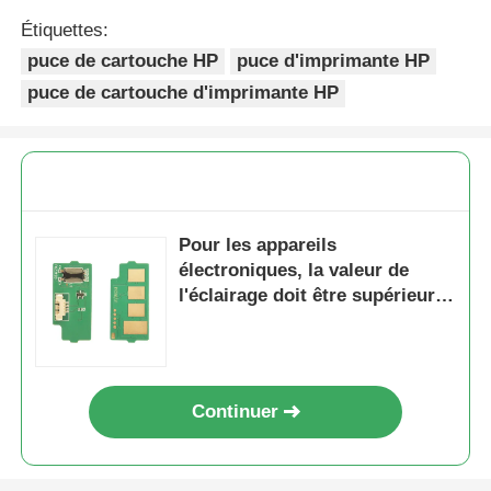
Étiquettes:
Puce pointue
puce de cartouche HP
puce d'imprimante HP
puce de cartouche d'imprimante HP
Parties d'imprimantes et de copistes
Unité de batterie et fusible
Pour les appareils
Cartouche de toner
électroniques, la valeur de
l'éclairage doit être supérieure
ou égale à la valeur de
La puce de Pantum
l'éclairage de l'appareil.
Continuer