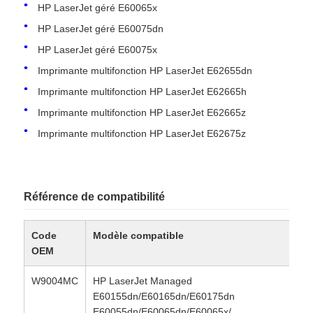
HP LaserJet géré E60065x
HP LaserJet géré E60075dn
Contact
HP LaserJet géré E60075x
Imprimante multifonction HP LaserJet E62655dn
nouvelles
Imprimante multifonction HP LaserJet E62665h
Imprimante multifonction HP LaserJet E62665z
Tous les cas
Imprimante multifonction HP LaserJet E62675z
Demande de soumission
Référence de compatibilité
Le TONER CHIP HP
Code
Modèle compatible
OEM
Puce de toner Xerox
W9004MC
HP LaserJet Managed
E60155dn/E60165dn/E60175dn
Une puce de tonique Lexmark
E60055dn/E60065dn/E60065x/