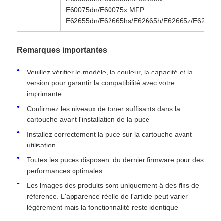
E60075dn/E60075x MFP
E62655dn/E62665hs/E62665h/E62665z/E62675z
Puce de toner Kyocera
Remarques importantes
La puce de toner Samsung
Veuillez vérifier le modèle, la couleur, la capacité et la
version pour garantir la compatibilité avec votre
Puce de tonique Canon
imprimante.
Confirmez les niveaux de toner suffisants dans la
Une puce de tonifiant OKI
cartouche avant l'installation de la puce
Installez correctement la puce sur la cartouche avant
utilisation
Frère Toner Chip
Toutes les puces disposent du dernier firmware pour des
performances optimales
Puce de tonifiant Minolta
Les images des produits sont uniquement à des fins de
référence. L'apparence réelle de l'article peut varier
légèrement mais la fonctionnalité reste identique
Puce de tonifiant Ricoh