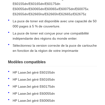
E60155dn/E60165dn/E60175dn
E60055dn/E60065dn/E60065x/E60075dn/E60075x.
E62655dn/E62665hs/E62665h/E62665z/E62675z
La puce de toner est disponible avec une capacité de 50
000 pages à 5 % de couverture.
La puce de toner est conçue pour une compatibilité
indépendante des régions du monde entier.
Sélectionnez la version correcte de la puce de cartouche
en fonction de la région de votre imprimante
Modèles compatibles
HP LaserJet géré E60155dn
Aperçu
HP LaserJet géré E60165dn
HP LaserJet géré E60175dn
Produits
HP LaserJet géré E60055dn
HP LaserJet géré E60065dn
A propos de nous