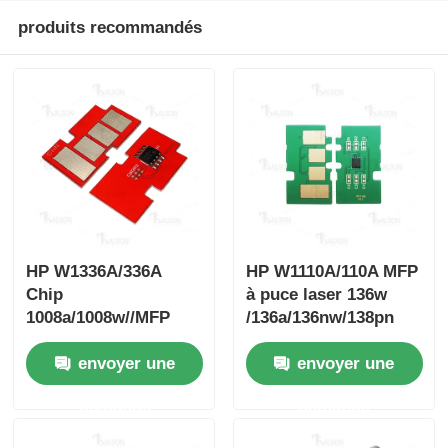
produits recommandés
HP W1336A/336A
HP W1110A/110A MFP
Chip
à puce laser 136w
1008a/1008w//MFP
/136a/136nw/138pn
1188nw/1188w/1188pnw
envoyer une
envoyer une
demande
demande