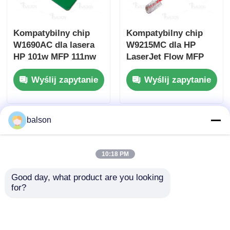
Kompatybilny chip
Kompatybilny chip
W1690AC dla lasera
W9215MC dla HP
HP 101w MFP 111nw
LaserJet Flow MFP
E78323 E78325
Wyślij zapytanie
Wyślij zapytanie
E78330
balson
10:18 PM
Good day, what product are you looking 
for?
Kompatybilny układ
Zgodny układ
W1680A do lasera HP
W9065MC do