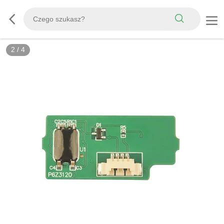
2
/
4