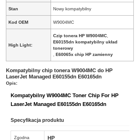
Stan
Nowy kompatybilny
Kod OEM
W9004MC
Czip tonera HP W9004MC
,
E60155dn kompatybilny układ
High Light:
tonerowy
,
E60065x chip HP zamienny
Kompatybilny chip tonera W9004MC do HP
LaserJet Managed E60155dn E60165dn
Opis:
Kompatybilny W9004MC Toner Chip For HP
LaserJet Managed E60155dn E60165dn
Specyfikacja produktu
Zgodna
HP