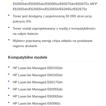
E60055dn/E60065dn/E60065x/E60075dn/E60075x MFP
E62655dn/E62665hs/E62665h/E62665z/E62675z
Toner jest dostępny z pojemnością 50 000 stron przy
pokryciu 5%.
Toner został zaprojektowany z myślą o kompatybilności
na całym świecie.
Wybierz poprawną wersję chipa wkładu na podstawie
regionu drukarki
Kompatybilne modele
HP LaserJet Managed E60155dn
Dom
HP LaserJet Managed E60165dn
HP LaserJet Managed E60175dn
HP LaserJet Managed E60055dn
Produkty
HP LaserJet Managed E60065dn
HP LaserJet Managed E60065x
O nas