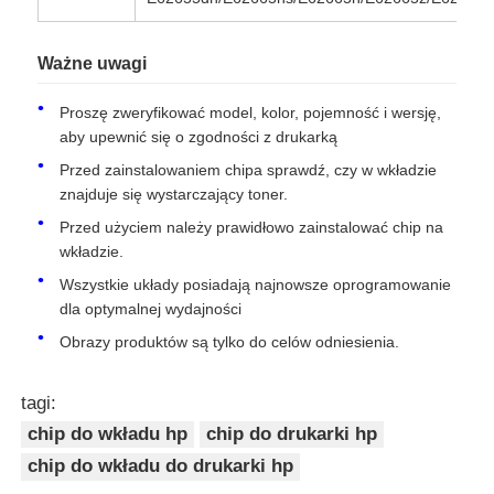
Chip tonera Kyocera
Ważne uwagi
Proszę zweryfikować model, kolor, pojemność i wersję,
Chip do tonera Samsung
aby upewnić się o zgodności z drukarką
Przed zainstalowaniem chipa sprawdź, czy w wkładzie
znajduje się wystarczający toner.
Układ scalony do tonera Canon
Przed użyciem należy prawidłowo zainstalować chip na
wkładzie.
Chip do tonera OKI
Wszystkie układy posiadają najnowsze oprogramowanie
dla optymalnej wydajności
Chip tonera Brother
Obrazy produktów są tylko do celów odniesienia.
tagi:
Minolta Toner Chip
chip do wkładu hp
chip do drukarki hp
chip do wkładu do drukarki hp
Ricoh Toner Chip