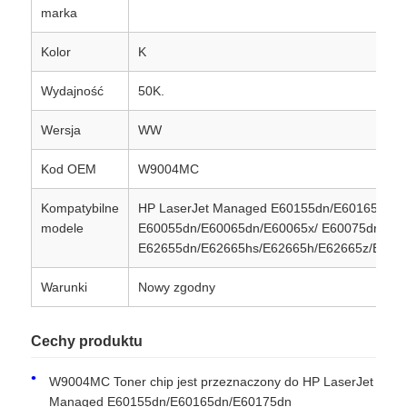
marka
Kolor
K
Wydajność
50K.
Wersja
WW
Kod OEM
W9004MC
Kompatybilne
HP LaserJet Managed E60155dn/E60165dn/
modele
E60055dn/E60065dn/E60065x/ E60075dn/E6
E62655dn/E62665hs/E62665h/E62665z/E626
Warunki
Nowy zgodny
Cechy produktu
W9004MC Toner chip jest przeznaczony do HP LaserJet
Managed E60155dn/E60165dn/E60175dn