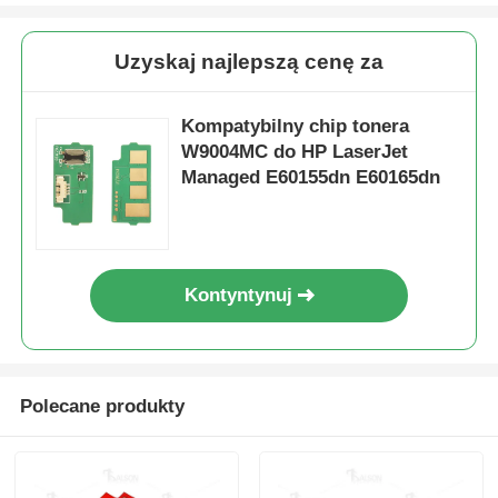
Ostrzejszy chip
Uzyskaj najlepszą cenę za
Części do drukarek i kopiarki
Kompatybilny chip tonera
W9004MC do HP LaserJet
Managed E60155dn E60165dn
Jednostka bębnowa
Kaset tonerowy
Kontyntynuj
Pantum Chip
Polecane produkty