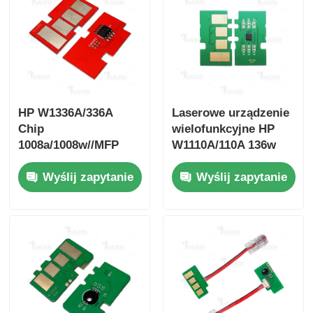
HP W1336A/336A
Laserowe urządzenie
Chip
wielofunkcyjne HP
1008a/1008w//MFP
W1110A/110A 136w
1188nw/1188w/1188pnw
/136a/136nw/138pn
Wyślij zapytanie
Wyślij zapytanie