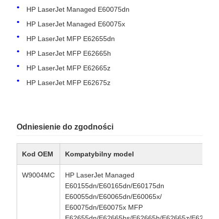
HP LaserJet Managed E60075dn
HP LaserJet Managed E60075x
Skontaktuj się z nami
HP LaserJet MFP E62655dn
HP LaserJet MFP E62665h
Aktualności
HP LaserJet MFP E62665z
HP LaserJet MFP E62675z
Wszystkie przypadki
Poprosić o wycenę
Odniesienie do zgodności
HP Toneer Chip
Kod OEM
Kompatybilny model
W9004MC
HP LaserJet Managed
Xerox Toner Chip
E60155dn/E60165dn/E60175dn
E60055dn/E60065dn/E60065x/
E60075dn/E60075x MFP
Układ scalony do tonera Lexmark
E62655dn/E62665hs/E62665h/E62665z/E62675z