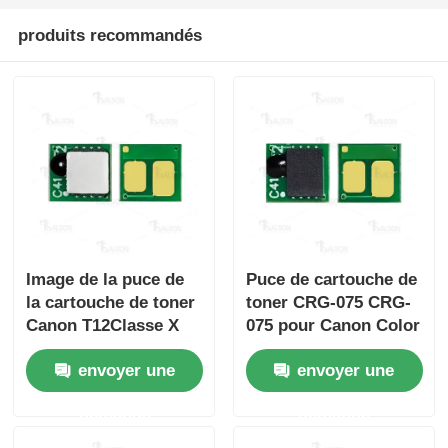
produits recommandés
Image de la puce de
Puce de cartouche de
la cartouche de toner
toner CRG-075 CRG-
Canon T12Classe X
075 pour Canon Color
LBP 1333C/MF1333C
imageCLASS
envoyer une
envoyer une
LBP646Cdw
LB647Cdw
demande
demande