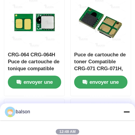
CRG-064 CRG-064H
Puce de cartouche de
Puce de cartouche de
toner Compatible
tonique compatible
CRG-071 CRG-071H,
pour i-SENSYS
pour Caono
envoyer une
envoyer une
MF832Cdw
MMGF272dw
LBP722Cdw
MMGF275dw
demande
demande
LBP722Cx
MLGBP121dn
balson
12:48 AM