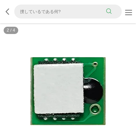
2
/
4