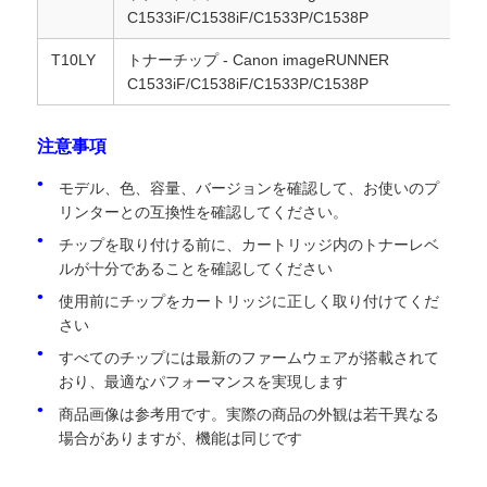
C1533iF/C1538iF/C1533P/C1538P
京セラトナーチップ
T10LY
トナーチップ - Canon imageRUNNER
C1533iF/C1538iF/C1533P/C1538P
サムスン トナーチップ
注意事項
モデル、色、容量、バージョンを確認して、お使いのプ
キヤノン トナーチップ
リンターとの互換性を確認してください。
チップを取り付ける前に、カートリッジ内のトナーレベ
OKI トナーチップ
ルが十分であることを確認してください
使用前にチップをカートリッジに正しく取り付けてくだ
さい
ブラザー・トナー・チップ
すべてのチップには最新のファームウェアが搭載されて
おり、最適なパフォーマンスを実現します
ミノルタトナーチップ
商品画像は参考用です。実際の商品の外観は若干異なる
場合がありますが、機能は同じです
リコー トナーチップ