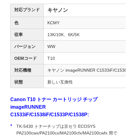
対応ブランド
キヤノン
色
KCMY
収率
13K/10K、6K/5K
バージョン
WW
OEMコード
T10
対応機種
キヤノン imageRUNNER C1533iF/C1538iF/C
状態
新しい互換性
Canon T10 トナー カートリッジ チップ
imageRUNNER
C1533iF/C1538iF/C1533P/C1538P:
TK-5430 トナーチップは京セラ ECOSYS
PA2100cwx/PA2100cx/MA2100cfx/MA2100cwfx 用で