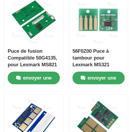
Puce pointue
Parties d'imprimantes et de copistes
Puce de fusion
56F0Z00 Puce à
Unité de batterie et fusible
Compatible 50G4135,
tambour pour
pour Lexmark MS821
Lexmark MS321
Cartouche de toner
MS725 MS822 225K
MX321 MX421 MS521
envoyer une
envoyer une
pages
MX621 MB2338 Unité
à tambour B2442
La puce de Pantum
demande
demande