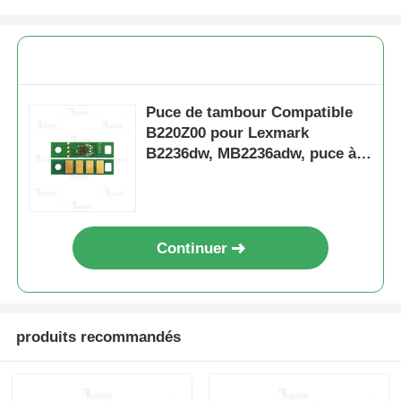
Puce de toner Kyocera
La puce de toner Samsung
Puce de tambour Compatible
B220Z00 pour Lexmark
B2236dw, MB2236adw, puce à
Puce de tonique Canon
haut rendement 12K
Une puce de tonifiant OKI
Continuer
Frère Toner Chip
Puce de tonifiant Minolta
produits recommandés
Puce de tonifiant Ricoh