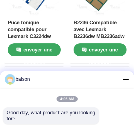
Puce tonique
B2236 Compatible
compatible pour
avec Lexmark
Lexmark C3224dw
B2236dw MB2236adw
MC3224dwe 1.5K WW
MB2236adwe Puce de
envoyer une
envoyer une
version
cartouche de toner
demande
demande
balson
4:06 AM
Good day, what product are you looking 
for?
Puce de cartouche de
Puce de tonifiant