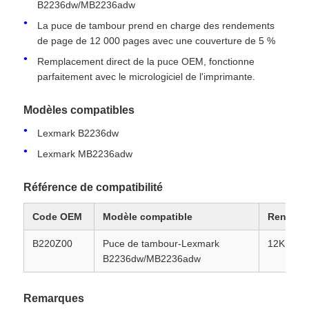
B2236dw/MB2236adw
La puce de tambour prend en charge des rendements
de page de 12 000 pages avec une couverture de 5 %
Remplacement direct de la puce OEM, fonctionne
parfaitement avec le micrologiciel de l'imprimante.
Modèles compatibles
Lexmark B2236dw
Lexmark MB2236adw
Référence de compatibilité
Code OEM
Modèle compatible
Rendem
Aperçu
B220Z00
Puce de tambour-Lexmark
12K
B2236dw/MB2236adw
Produits
Remarques
A propos de nous