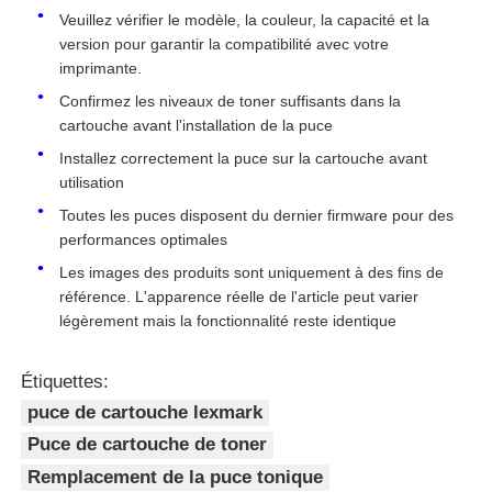
Veuillez vérifier le modèle, la couleur, la capacité et la
version pour garantir la compatibilité avec votre
Contact
imprimante.
Confirmez les niveaux de toner suffisants dans la
cartouche avant l'installation de la puce
nouvelles
Installez correctement la puce sur la cartouche avant
utilisation
Tous les cas
Toutes les puces disposent du dernier firmware pour des
performances optimales
Demande de soumission
Les images des produits sont uniquement à des fins de
référence. L'apparence réelle de l'article peut varier
légèrement mais la fonctionnalité reste identique
Le TONER CHIP HP
Étiquettes:
Puce de toner Xerox
puce de cartouche lexmark
Puce de cartouche de toner
Remplacement de la puce tonique
Une puce de tonique Lexmark