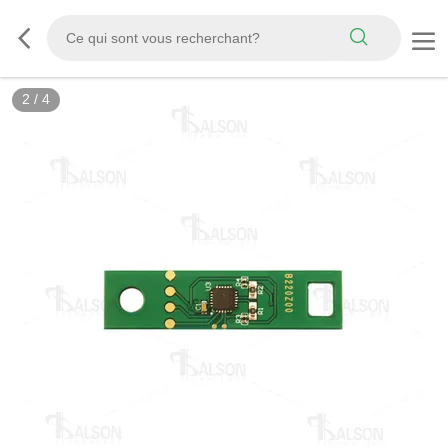
2
/
4