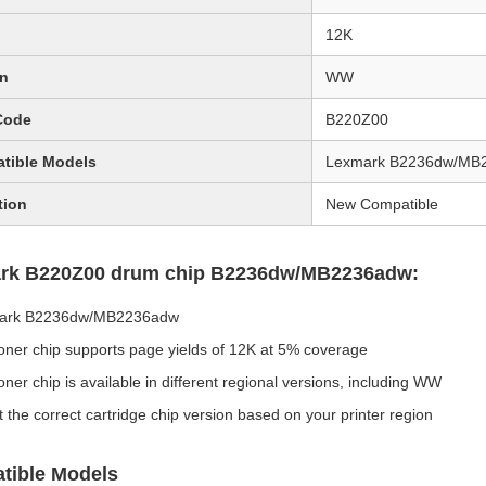
12K
on
WW
Code
B220Z00
tible Models
Lexmark B2236dw/MB
tion
New Compatible
rk B220Z00 drum chip B2236dw/MB2236adw:
ark B2236dw/MB2236adw
oner chip supports page yields of 12K at 5% coverage
oner chip is available in different regional versions, including WW
t the correct cartridge chip version based on your printer region
tible Models