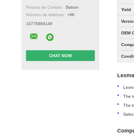
Pessoa de Contato :
Balson
Yield
Número de telefone :
+86
Versi
14776894149
OEM 
Compa
CHAT NOW
Condi
Lexma
Lexm
The t
The t
Selec
Compa