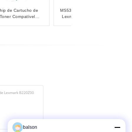
Substituição do chip do
cartucho de toner
Lexmark E260A11
E360H11 E460X11
balson