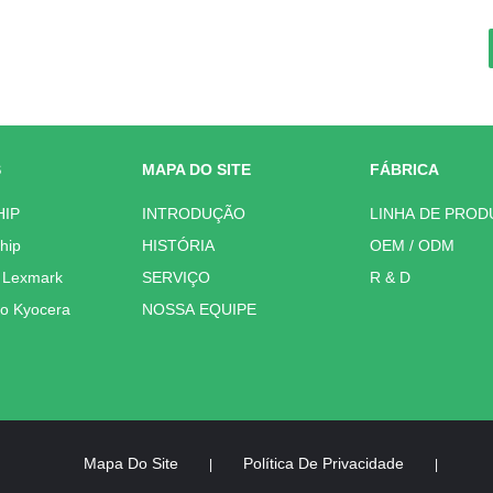
S
MAPA DO SITE
FÁBRICA
HIP
INTRODUÇÃO
LINHA DE PRO
hip
HISTÓRIA
OEM / ODM
r Lexmark
SERVIÇO
R & D
co Kyocera
NOSSA EQUIPE
Mapa Do Site
Política De Privacidade
|
|