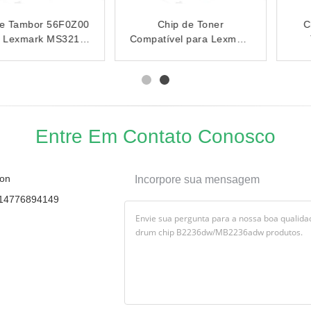
Chip de toner Lexmark
X651A11 X651H11
compatível para MS321
X654X11 Chip de Toner
MX321 MS421 MX421
de Reposição Lexmark
MS521 MX521 Cartucho
Chip de Toner para
Preto
Impressora
Entre Em Contato Conosco
on
Incorpore sua mensagem
14776894149