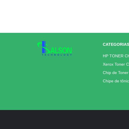
CATEGORIA
HP TONER C
Xerox Toner C
Chip de Tone
Chipe de tôni