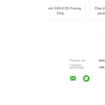
Chip de Cartucho de
MS531 Compatível com o
Toner Compatível
Lexmark MS631 MS632
Lexmark B2236 B2236dw
MX532 MX632 Toner
MB2236adw
Cartridge Chip
MB2236adwe
Pessoa de
bals
Contato:
whatsapp:
+86