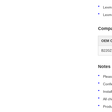
Lexm
Lexm
Compat
OEM 
B220Z
Notes
Pleas
Confir
Instal
All c
Produ