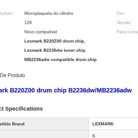
roduto:
Microplaqueta do cilindro
Cor:
12K
Versão:
Novo compatível
Para o mo
Lexmark B220Z00 drum chip
,
Lexmark B2236dw toner chip
,
MB2236adw compatible drum chip
 De Produto
ark B220Z00 drum chip B2236dw/MB2236adw
t Specifications
tible Brand
LEXMARK
K