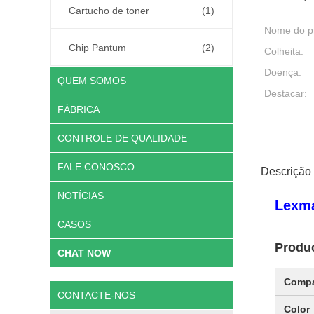
Cartucho de toner
(1)
Nome do p
Chip Pantum
(2)
Colheita:
Doença:
QUEM SOMOS
Destacar:
FÁBRICA
CONTROLE DE QUALIDADE
FALE CONOSCO
Descrição
NOTÍCIAS
Lexm
CASOS
Produc
CHAT NOW
Compa
CONTACTE-NOS
Color