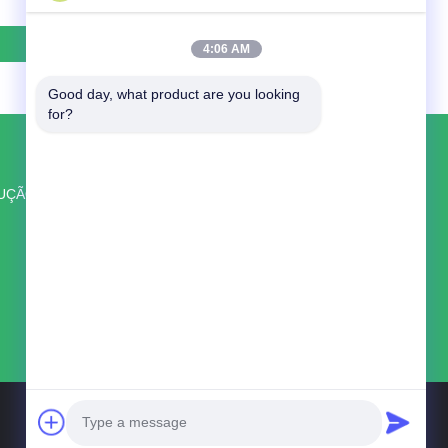
4:06 AM
Good day, what product are you looking 
for?
FALE CONOSCO
Shenzhen Balson Technology Co., Ltd.
DUÇÃO
Quarto 8318, 4o andar Edifício
Wangcheng, Rua Longguan East, Distrito
de Longhua, Shenzhen
86--14776894149
balson8@toner-chip.com