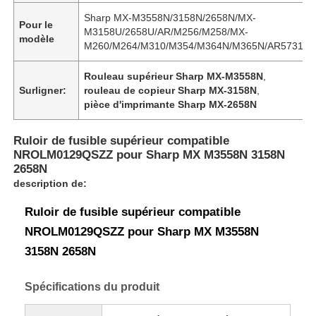
Sharp MX-M3558N/3158N/2658N/MX-
Pour le
M3158U/2658U/AR/M256/M258/MX-
modèle
M260/M264/M310/M354/M364N/M365N/AR5731
Rouleau supérieur Sharp MX-M3558N
,
Surligner:
rouleau de copieur Sharp MX-3158N
,
pièce d'imprimante Sharp MX-2658N
Ruloir de fusible supérieur compatible
NROLM0129QSZZ pour Sharp MX M3558N 3158N
2658N
description de:
Ruloir de fusible supérieur compatible
NROLM0129QSZZ pour Sharp MX M3558N
3158N 2658N
Spécifications du produit