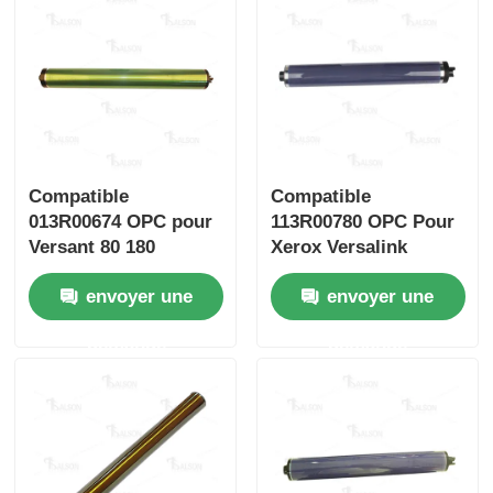
Puce de toner Kyocera
La puce de toner Samsung
Compatible
Compatible
Puce de tonique Canon
013R00674 OPC pour
113R00780 OPC Pour
Versant 80 180
Xerox Versalink
Une puce de tonifiant OKI
C7020 c7025 C7030
envoyer une
envoyer une
C7000
Frère Toner Chip
demande
demande
Puce de tonifiant Minolta
Puce de tonifiant Ricoh