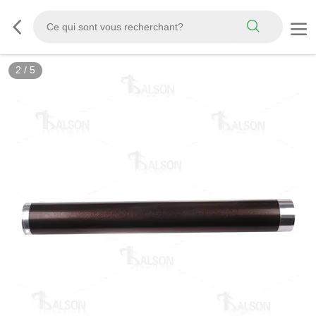
2
/
5