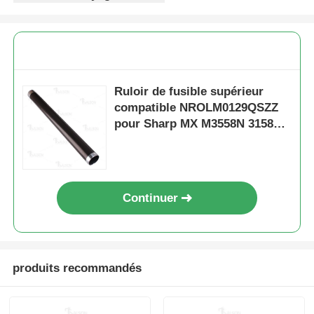
Contact
nouvelles
Ruloir de fusible supérieur
compatible NROLM0129QSZZ
pour Sharp MX M3558N 3158N
Tous les cas
2658N
Demande de soumission
Continuer
Le TONER CHIP HP
Puce de toner Xerox
produits recommandés
Une puce de tonique Lexmark