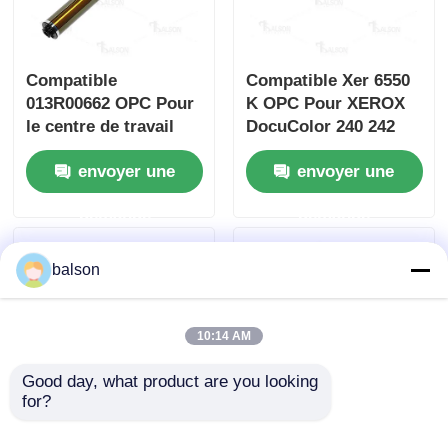
Puce pointue
Compatible
Compatible Xer 6550
013R00662 OPC Pour
K OPC Pour XEROX
Parties d'imprimantes et de copistes
le centre de travail
DocuColor 240 242
Xerox 7525 7530 7535
250 252
envoyer une
envoyer une
Unité de batterie et fusible
demande
demande
Cartouche de toner
balson
La puce de Pantum
10:14 AM
Good day, what product are you looking 
for?
Cartouche de toner
1810209/1840546/1946919