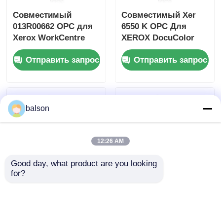
Совместимый
Совместимый Xer
Острый чип
013R00662 OPC для
6550 K OPC Для
Xerox WorkCentre
XEROX DocuColor
7525 7530 7535
240 242 250 252
Части печатных и копировальных машин
Отправить запрос
Отправить запрос
Барабаны и фьюзеры
balson
Тонер картридж
12:26 AM
Чип Pantum
Good day, what product are you looking 
for?
Совместимый тонер
1810209/1840546/1946919
101R00432 5016 5020
Дуплексный блок и
5020B
крышка для Epson