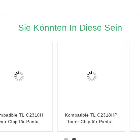
Sie Könnten In Diese Sein
Kompatible TL C2318HP
Kompatible TL R4201
Toner Chip für Pantum
Toner Chip Pantum für
BM1800 BM1800W
BP4210DN BP4210DW
BP1800 BP1800W
BM4210DW