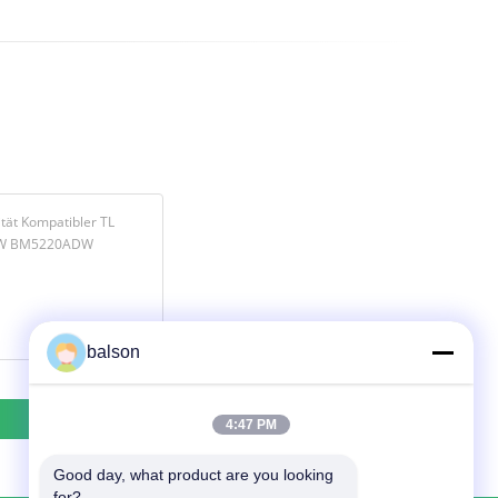
balson
4:47 PM
Good day, what product are you looking 
for?