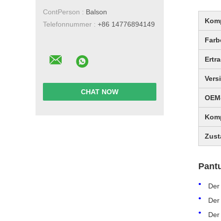
ContPerson :
Balson
Komp
Telefonnummer :
+86 14776894149
Farb
Ertr
Vers
CHAT NOW
OEM
Komp
Zust
Pant
Der
Der 
Der