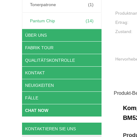
Tonerpatrone
(1)
Produktna
Pantum Chip
(14)
Ertrag:
Zustand:
ÜBER UNS
FABRIK TOUR
Hervorheb
QUALITÄTSKONTROLLE
KONTAKT
NEUIGKEITEN
Produkt-B
FÄLLE
Komp
CHAT NOW
BM5
KONTAKTIEREN SIE UNS
Produ