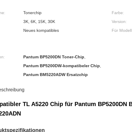
me:
Tonerchip
Farbe:
3K, 6K, 15K, 30K
Version:
Neues kompatibles
Für Modell
en:
Pantum BP5200DN Toner-Chip
,
Pantum BP5200DW-kompatibeler Chip
,
Pantum BM5220ADW Ersatzchip
eschreibung
atibler TL A5220 Chip für Pantum BP5200D
220ADN
ktspezifikationen