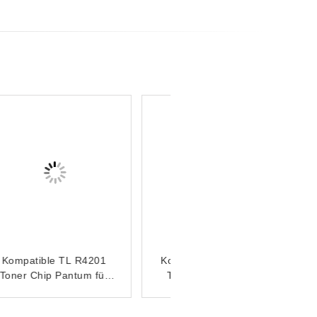
Kompatibler TL C2315H
Tonerchip für Pantum
BP2305W