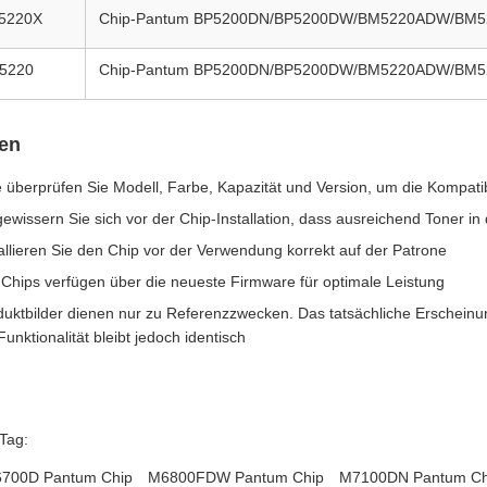
5220X
Chip-Pantum BP5200DN/BP5200DW/BM5220ADW/BM
5220
Chip-Pantum BP5200DN/BP5200DW/BM5220ADW/BM
zen
e überprüfen Sie Modell, Farbe, Kapazität und Version, um die Kompatibi
ewissern Sie sich vor der Chip-Installation, dass ausreichend Toner in
allieren Sie den Chip vor der Verwendung korrekt auf der Patrone
 Chips verfügen über die neueste Firmware für optimale Leistung
duktbilder dienen nur zu Referenzzwecken. Das tatsächliche Erscheinun
Funktionalität bleibt jedoch identisch
Tag:
700D Pantum Chip
M6800FDW Pantum Chip
M7100DN Pantum Ch