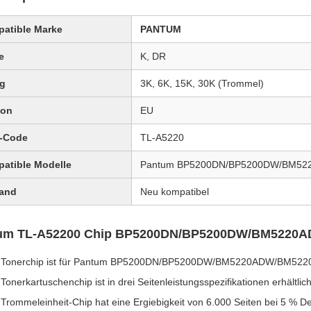
atible Marke
PANTUM
e
K, DR
ag
3K, 6K, 15K, 30K (Trommel)
ion
EU
-Code
TL-A5220
atible Modelle
Pantum BP5200DN/BP5200DW/BM5
and
Neu kompatibel
um TL-A52200 Chip BP5200DN/BP5200DW/BM5220A
 Tonerchip ist für Pantum BP5200DN/BP5200DW/BM5220ADW/BM52
Tonerkartuschenchip ist in drei Seitenleistungsspezifikationen erhältli
 Trommeleinheit-Chip hat eine Ergiebigkeit von 6.000 Seiten bei 5 % D