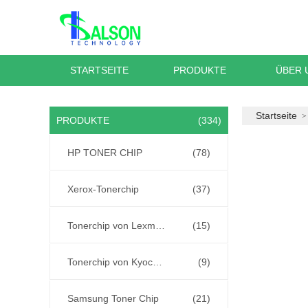
STARTSEITE
PRODUKTE
ÜBER 
Startseite
PRODUKTE
(334)
HP TONER CHIP
(78)
Xerox-Tonerchip
(37)
Tonerchip von Lexmark
(15)
Tonerchip von Kyocera
(9)
Samsung Toner Chip
(21)