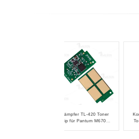
Kämpfer TL-420 Toner
Kompatible TL C2310H
Chip für Pantum M6700D
Toner Chip für Pantum
M6700DW M6703DW
BM2300 BM2300W
M6800FDW
BM2300A BM2300AW