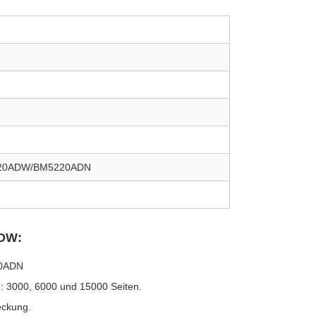
220ADW/BM5220ADN
DW:
20ADN
ch: 3000, 6000 und 15000 Seiten.
eckung.