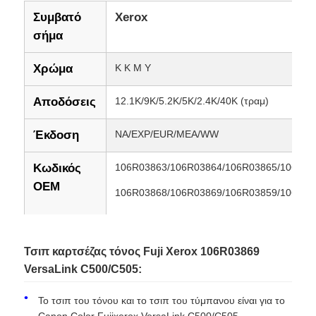
Συμβατό
Xerox
σήμα
Χρώμα
Κ Κ Μ Υ
Αποδόσεις
12.1K/9K/5.2K/5K/2.4K/40K (τραμ)
Έκδοση
NA/EXP/EUR/MEA/WW
Κωδικός
106R03863/106R03864/106R03865/106R03
OEM
106R03868/106R03869/106R03859/106R03
106R03862/106R03870/106R03871/106R03
106R03874/106R03875/106R03877/106R03
Τσιπ καρτσέζας τόνος Fuji Xerox 106R03869
VersaLink C500/C505:
106R03880/106R03881/106R03882/106R03
106R03885/106R03886/108R01481/108R01
Το τσιπ του τόνου και το τσιπ του τύμπανου είναι για το
Canon Color Fujixerox VersaLink C500/C505