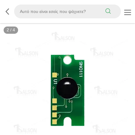
2
/
4