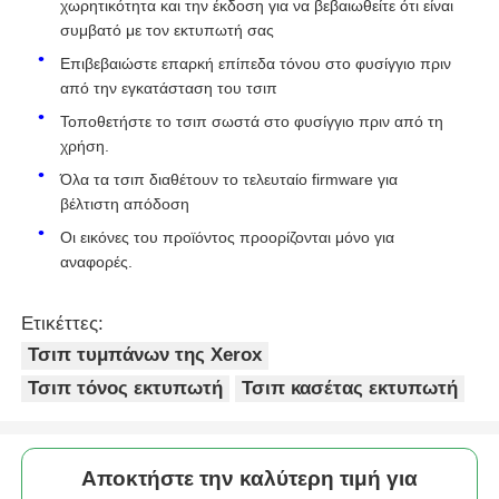
χωρητικότητα και την έκδοση για να βεβαιωθείτε ότι είναι
Fujixerox
συμβατό με τον εκτυπωτή σας
VersaLink
Επιβεβαιώστε επαρκή επίπεδα τόνου στο φυσίγγιο πριν
C500/C505
από την εγκατάσταση του τσιπ
106R03874/CT202808
Τόνος τσιπ-
9K
Τοποθετήστε το τσιπ σωστά στο φυσίγγιο πριν από τη
Fujixerox
χρήση.
VersaLink
Όλα τα τσιπ διαθέτουν το τελευταίο firmware για
C500/C505
βέλτιστη απόδοση
Οι εικόνες του προϊόντος προορίζονται μόνο για
106R03875/CT202809
Τόνος τσιπ-
9K
αναφορές.
Fujixerox
VersaLink
C500/C505
Ετικέττες:
Τσιπ τυμπάνων της Xerox
106R03880
Τόνος τσιπ-
5 χλμ.
Fujixerox
Τσιπ τόνος εκτυπωτή
Τσιπ κασέτας εκτυπωτή
VersaLink
C500/C505
Αποκτήστε την καλύτερη τιμή για
106R03877
Τόνος τσιπ-
2.4K