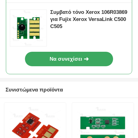
Fujixerox
VersaLink
Συμβατό τόνο Xerox 106R03869
C500/C505
για Fujix Xerox VersaLink C500
C505
106R03878
Τόνος τσιπ-
2.4K
Fujixerox
VersaLink
C500/C505
Να συνεχίσει
106R03879
Τόνος τσιπ-
2.4K
Fujixerox
VersaLink
C500/C505
Συνιστώμενα προϊόντα
106R03887
Τόνος τσιπ-
12.1K
Fujixerox
VersaLink
C500/C505
106R03881
Τόνος τσιπ-
5.2K
Fujixerox