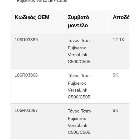
Fujixerox VersaLink C505
Κωδικός OEM
Συμβατό
Αποδόσει
επαφή
μοντέλο
Νέα
106R03869
12.1K
Τόνος
Τσιπ-
Fujixerox
VersaLink
Όλες οι περιπτώσεις
C500/C505
106R03866
9K
Τόνος
Τσιπ-
Ζητήστε ένα απόσπασμα
Fujixerox
VersaLink
C500/C505
HP TONER CHIP
106R03867
9K
Τόνος
Τσιπ-
Τσιπ τόνερ Xerox
Fujixerox
VersaLink
C500/C505
Τσιπ τόνερ Lexmark