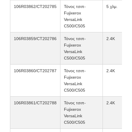
106R03862/CT202785
Τόνος τσιπ-
5 χλμ.
Fujixerox
Αιχμηρό τσιπ
VersaLink
C500/C505
Ανταλλακτικά για Εκτυπωτές και Φωτοαντιγραφικά
106R03859/CT202786
Τόνος τσιπ-
2.4K
Fujixerox
Μονάδα Drum & Fuser
VersaLink
C500/C505
Κασέτα γραφίτη
106R03860/CT202787
Τόνος τσιπ-
2.4K
Fujixerox
VersaLink
Chip Pantum
C500/C505
106R03861/CT202788
Τόνος τσιπ-
2.4K
Fujixerox
VersaLink
C500/C505