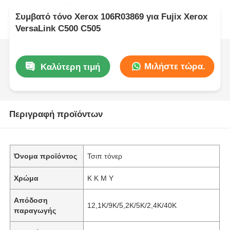
Συμβατό τόνο Xerox 106R03869 για Fujix Xerox
VersaLink C500 C505
Μιλήστε τώρα.
Καλύτερη τιμή
Περιγραφή προϊόντων
Όνομα προϊόντος
Τσιπ τόνερ
Χρώμα
Κ Κ Μ Υ
Απόδοση
12,1K/9K/5,2K/5K/2,4K/40K
παραγωγής